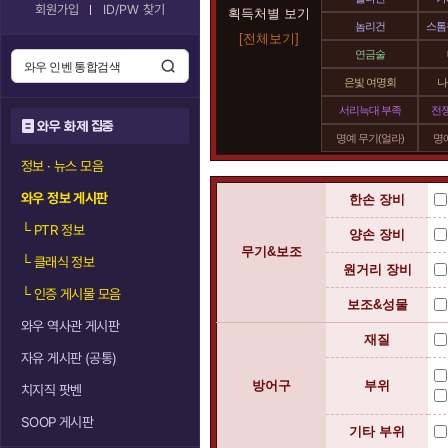
회원가입
ID/PW 찾기
획득처별 보기
놈리건
스톰
[전체보기]
연금술
은빛 여명회
나
서리늑대 부족
전
와우 화제 집중
명예 무기(얼라)
명예
정보 · 뉴스 모음
와우 정보 게시판
한손 장비
└
PTR 정보
양손 장비
무기&보조
└
클래식 정보
원거리 장비
└
인증 게시물 모음
보조&성물
와우 역사관 게시판
재질
자유 게시판 (공통)
방어구
부위
치지직 팟벤
SOOP 게시판
기타 부위