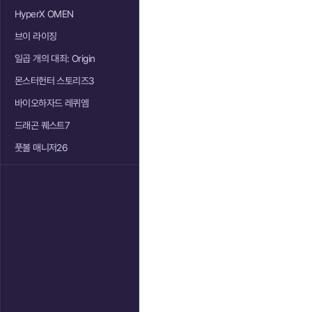
HyperX OMEN
브이 라이징
일곱 개의 대죄: Origin
몬스터헌터 스토리즈3
바이오하자드 레퀴엠
드래곤 퀘스트7
풋볼 매니저26