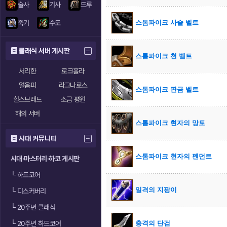
술사
기사
드루
죽기
수도
스톰파이크 사슬 벨트
클래식 서버 게시판
스톰파이크 천 벨트
서리한
로크홀라
얼음피
라그나로스
스톰파이크 판금 벨트
힐스브래드
소금 평원
해외 서버
스톰파이크 현자의 망토
시대 커뮤니티
스톰파이크 현자의 펜던트
시대·마스터리·하코 게시판
└
하드코어
일격의 지팡이
└
디스커버리
└
20주년 클래식
└
20주년 하드코어
충격의 단검