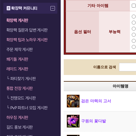
기타 아이템
확장팩 커뮤니티
확장팩 게시판
확장팩 질문과 답변 게시판
옵션 필터
부능력
확장팩 팁과 노하우 게시판
주문 제작 게시판
쐐기돌 게시판
이름으로 검색
레이드 게시판
└
파티찾기 게시판
아이템명
통합 전장 게시판
└
전쟁모드 게시판
검은 마력의 고서
└
PvP 파트너 모집 게시판
하우징 게시판
구원의 꽃다발
길드 홍보 게시판