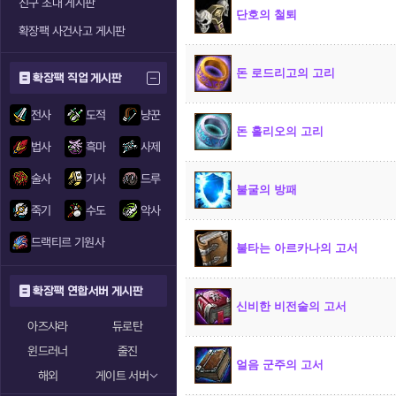
친구 초대 게시판
단호의 철퇴
확장팩 사건사고 게시판
돈 로드리고의 고리
확장팩 직업 게시판
전사
도적
냥꾼
돈 홀리오의 고리
법사
흑마
사제
술사
기사
드루
불굴의 방패
죽기
수도
악사
드랙티르 기원사
불타는 아르카나의 고서
확장팩 연합서버 게시판
신비한 비전술의 고서
아즈샤라
듀로탄
윈드러너
줄진
얼음 군주의 고서
해외
게이트 서버