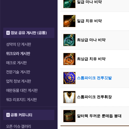
일급 마나 비약
일급 치유 비약
정보 공유 게시판 (공통)
최상급 마나 비약
성약의 단 게시판
위크오라 게시판
최상급 치유 비약
매크로 게시판
전문기술 게시판
스톰파이크 전투깃발
업적 정보 게시판
애완동물 대전 게시판
스톰파이크 전투휘장
워3 리포지드 게시판
공통 커뮤니티
알터랙 두꺼운 룬매듭 붕대
오픈 이슈 갤러리