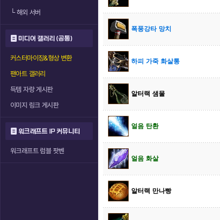
└
해외 서버
폭풍강타 망치
미디어 갤러리 (공통)
커스터마이징&형상 변환
하피 가죽 화살통
팬아트 갤러리
득템 자랑 게시판
알터랙 샘물
이미지 링크 게시판
얼음 탄환
워크래프트 IP 커뮤니티
워크래프트 럼블 팟벤
얼음 화살
알터랙 만나빵