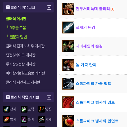
클래식 커뮤니티
전투서리늑대 뿔피리
[1]
클래식 게시판
절개의 단검
└
3추글 모음
└
질문과 답변
클래식 팁과 노하우 게시판
테라제인의 손길
던전&레이드 게시판
투기장&전장 게시판
놀 가죽 탄띠
파티찾기&길드홍보 게시판
클래식 사건사고 게시판
스톰파이크 가죽 벨트
클래식 직업 게시판
스톰파이크 병사의 망토
전사
도적
냥꾼
법사
흑마
사제
스톰파이크 병사의 펜던트