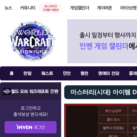
로스트아크
뉴스
커뮤니티
게임캘린더
게이머존
라이브/
기대평 이벤트
홈
한밤
퀘스트
던전
평판
명예의 전당
클래
마스터리(시대) 아이템 D
월드 오브 워크래프트 인벤
로그인하고
화산 심장부
오
출석보상
받으세요!
월드 보스
로그인
혈투의 전장(동)
혈투
울다만
가