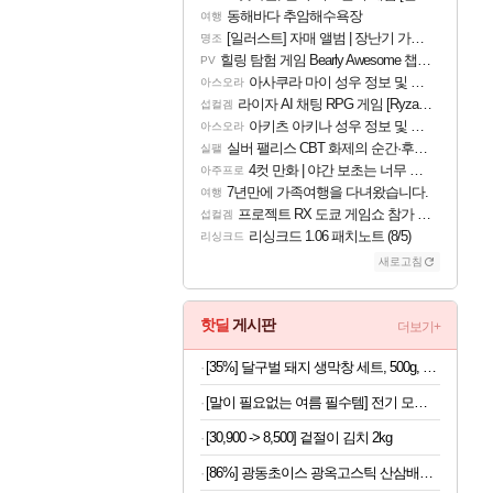
동해바다 추암해수욕장
여행
[일러스트] 자매 앨범 | 장난기 가득한 오후의 공원 (리메이크판)
명조
힐링 탐험 게임 Bearly Awesome 챕터 1 트레일러
PV
아사쿠라 마이 성우 정보 및 주요 필모
아스오라
라이자 AI 채팅 RPG 게임 [RyzaChat: AI] 공개
섭컬겜
아키츠 아키나 성우 정보 및 주요 필모
아스오라
실버 팰리스 CBT 화제의 순간·후기 모음
실팰
4컷 만화 | 야간 보초는 너무 힘들어
아주프로
7년만에 가족여행을 다녀왔습니다.
여행
프로젝트 RX 도쿄 게임쇼 참가 결정
섭컬겜
리싱크드 1.06 패치노트 (8/5)
리싱크드
새로고침
핫딜
게시판
더보기+
[35%] 달구벌 돼지 생막창 세트, 500g, 2봉
[말이 필요없는 여름 필수템] 전기 모기채 x 2개
[30,900 -> 8,500] 겉절이 김치 2kg
[86%] 광동초이스 광옥고스틱 산삼배양근, 10g, 30포, 1개