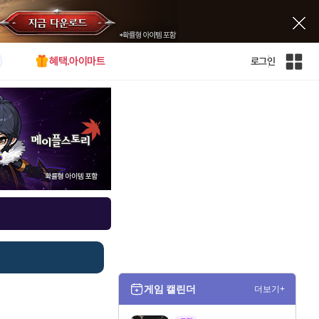
혜택.아이마트
로그인
인
벤
전
체
사
이
트
맵
게임 캘린더
더보기+