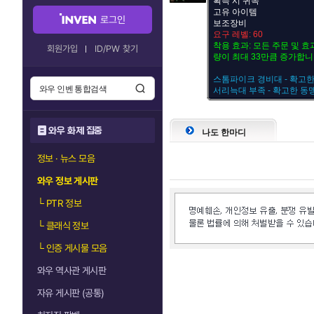
획득 시 귀속
고유 아이템
로그인
보조장비
요구 레벨: 60
착용 효과: 모든 주문 및 
회원가입
ID/PW 찾기
량이 최대 33만큼 증가합니
스톰파이크 경비대 - 확고한
서리늑대 부족 - 확고한 동
와우 화제 집중
나도 한마디
정보 · 뉴스 모음
와우 정보 게시판
└
PTR 정보
└
클래식 정보
└
인증 게시물 모음
와우 역사관 게시판
자유 게시판 (공통)