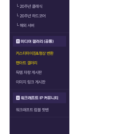
└
20주년 클래식
└
20주년 하드코어
└
해외 서버
미디어 갤러리 (공통)
커스터마이징&형상 변환
팬아트 갤러리
득템 자랑 게시판
이미지 링크 게시판
워크래프트 IP 커뮤니티
워크래프트 럼블 팟벤