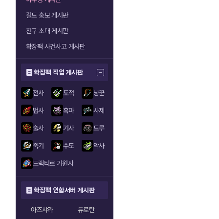
길드 홍보 게시판
친구 초대 게시판
확장팩 사건사고 게시판
확장팩 직업 게시판
전사
도적
냥꾼
법사
흑마
사제
술사
기사
드루
죽기
수도
악사
드랙티르 기원사
확장팩 연합서버 게시판
아즈샤라
듀로탄