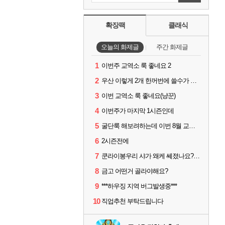
확장팩
클래식
오늘의 화제글
주간 화제글
1
이번주 교역소 룩 좋네요 2
2
우산 이렇게 2개 한꺼번에 쓸수가 있네요
3
이번 교역소 룩 좋네요(냥꾼)
4
이번주가 마지막 1시즌인데
5
굴단룩 해보려하는데 이번 8월 교역소 칠흙 두건 질문드립니다
6
2시즌전에
7
쿤라이봉우리 샤가 왜케 쎄졌나요? ㅋㅋㅋ
8
금고 어떤거 골라야해요?
9
***하우징 지역 버그발생중***
10
직업추천 부탁드립니다