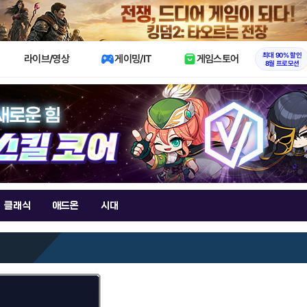
X
최대 90% 할인
라이브/영상
게이밍/IT
게임스토어
8월 프로모션
클래식
애드온
시대