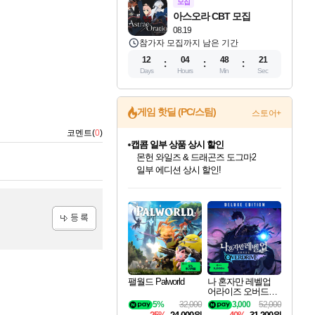
모집
아스오라 CBT 모집
08.19
참가자 모집까지 남은 기간
12
04
48
20
Days
Hours
Min
Sec
캡콤 일부 상품 상시 할인
게임 핫딜 (PC/스팀)
스토어+
몬헌 와일즈 & 드래곤즈 도그마2
코멘트(
0
)
일부 에디션 상시 할인!
스타워즈 은하계 레이서
인벤게임즈에서 10% 추가 적립
혜택으로 예약 판매 중
인벤게임즈 8월 특별 할인!
드래곤소드: 어웨이크닝 입점!
문명 7 특별 할인!
귀무자: 검의 길 예약 판매 중!
비스트 오브 리인카네이션 정식 출시!
커세어 코브 출시 기념 할인!
더 렐릭 퍼스트 가디언 정식 출시
베데스다 40주년 기념 할인 중!
마블 투혼 파이팅 소울즈 예약 판매 중!
캡콤 프렌차이즈 할인 진행 중!
로블록스 기프트 카드 공식 입점
인기 퍼블리셔 모음!
스팀으로 만나는 드래곤소드!
조선&고려 DLC 출시 예정
10% 할인과
게임프릭 신작 IP
해적'섬'을 발전시키자!
설화x하드코어 액션!
베데스다의 명작들을
마블 히어로 총 출동&화려한 격투!
몬헌, 바하 등 인기 IP를
Robux를 가장 안전하고
최대 90% 할인가를 만나보세요!
네이버혜택과 함께 만나보세요!
50%할인&추가 적립까지!
이니&베니 혜택까지!
네이버 혜택가와 함께 예약하세요!
할인&네이버혜택으로 만나보세요!
네이버페이 혜택과 만나보세요!
40주년 프로모션으로 만나보세요!
네이버 포인트 혜택까지!
할인가에 만나보세요!
편안하게 충전하세요
등록
팰월드 Palworld
나 혼자만 레벨업
어라이즈 오버드라
이브 디럭스 에디션
5%
32,000
3,000
52,000
Solo Leveling Arise