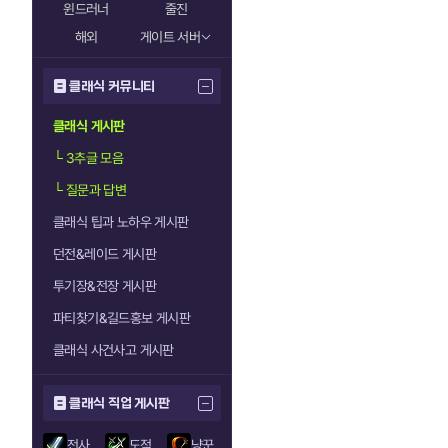
윈드러너
줄진
해외
게이트 서버
클래식 커뮤니티
클래식 게시판
└
3추글 모음
└
질문과 답변
클래식 팁과 노하우 게시판
던전&레이드 게시판
투기장&전장 게시판
파티찾기&길드홍보 게시판
클래식 사건사고 게시판
클래식 직업 게시판
전사
도적
냥꾼