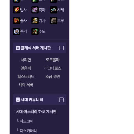
법사
흑마
사제
술사
기사
드루
죽기
수도
클래식 서버 게시판
서리한
로크홀라
얼음피
라그나로스
힐스브래드
소금 평원
해외 서버
시대 커뮤니티
시대·마스터리·하코 게시판
└
하드코어
└
디스커버리