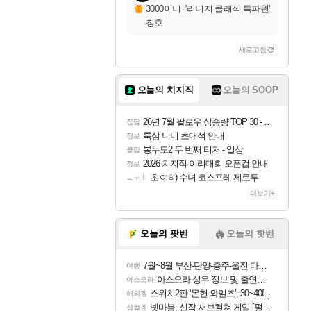
3000이니
·
'리니지 클래식 특파원'
칭호
새로고침
오늘의 치지직
오늘의 SOOP
26년 7월 팔로우 상승량 TOP 30 - 월간 치지직
잡담
룩삼 니니 초대석 안내
정보
봉누도2 두 번째 티저 - 일상
클립
2026 치지직 이리대회 오픈컵 안내
정보
초ㅇㅎ) 수녀 코스프레 제로투
ㅗㅜㅑ
더보기+
오늘의 팟벤
오늘의 핫벤
7월~8월 부산-단양-충주-울진 다녀왔어요~
여행
아스오라 성우 정보 및 출연작 모음
아스오라
스위치2판 ‘몬헌 와일즈’, 30~40fps 목표 추정
해외겜
넷마블, 신작 서브컬쳐 게임 [펄 인 블루] 티저 사이트 오픈
섭컬겜