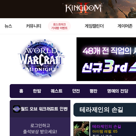
로스트아크
뉴스
커뮤니티
게임캘린더
게이머존
기대평 이벤트
홈
한밤
퀘스트
던전
평판
명예의 전당
테라제인의 손길
월드 오브 워크래프트 인벤
로그인하고
테라제인의 손길
출석보상
받으세요!
아이템 레벨: 65