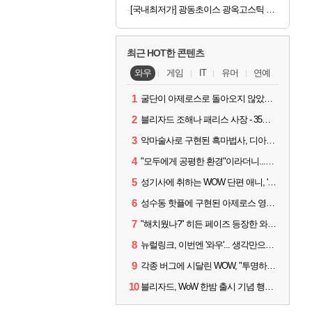
[국내최저가] 광동초이스 광옥고스틱 산삼배양근 30포
최근 HOT한 콘텐츠
와우
게임
IT
유머
연예
1
굴단이 아제로스로 돌아오지 않았다면? 와우 클래식+ 주목
2
블리자드 조해나 패리스 사장 - 35년 역사, 그리고 비전
3
악마술사로 구현된 흑마법사, 디아4 x 와우 콜라보 살펴보기
4
"모두에게 공평한 환경"이라더니...여전히 살아있는 애드온
5
성기사에 취하는 WOW 단편 애니, '신성한 모든 것'
6
성수동 핫플에 구현된 아제로스 영웅들의 안식처, WoW 홈스윗홈
7
"해치웠나?" 히든 페이즈 등장한 와우 '한밤', 세계 최초 킬은 '팀 리퀴드'
8
뉴럴링크, 이번엔 '와우'... 생각만으로 게임하는 시대 성큼
9
각종 버그에 시달린 WOW, "투명하고 신속한 소통과 대응 약속"
10
블리자드, WoW 한밤 출시 기념 행사 '홈스윗홈' 28일 개최