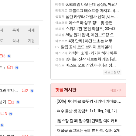
60프레임 나오는데 정상일까요?
레퀴엠
프롤로그 테스트를 마치고.. (feat. 리아)
리밋제로
섬란 카구라 개발사 신작 [시노비 넥서스] 연내 출시 예정
섭컬겜
아스오라 성우 정보 및 출연작 모음
아스오라
스위치2판 ‘몬헌 와일즈’, 30~40fps 목표 추정
해외겜
법사
흑마
사제
AI발 원가 압박, 메인보드값 오르나
해외겜
수도
악사
기원
4컷 만화 | 야간 보초는 너무 힘들어
아주프로
탈콥 공식 코드 브리치 트레일러
PV
캐릭터 소개 - 카가미하라 하루
아스오라
3
넷마블, 신작 서브컬쳐 게임 [펄 인 블루] 티저 사이트 오픈
섭컬겜
비스트 오브 리인카네이션 정보/공략글 모음
비스트
^ㅠ
1
새로고침
핫딜
게시판
흡혈의 일격이 심장강타 연마 효과 받나요?
더보기+
2
[86%] 바이마르 솥뚜껑 세라믹 가마솥, 16cm, 1개
공생기
3
여수 돌산 생 갓김치 1+1, 1kg, 2개, 1개
3
[헬스장 갈 때 필수템] 단백질 쉐이커 600ml
재물을 끌고오는 쌍비휴 반지, 실버, 2개