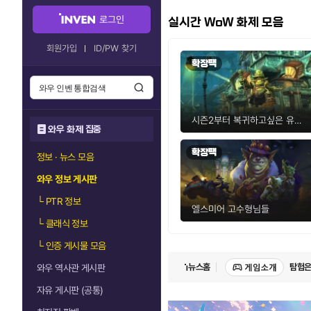
로그인
실시간 WoW 화제 모음
귀무자: 
회원가입
ID/PW 찾기
확장팩
탐험은
GTA
시즌2부터 복귀하고싶은 유저 질문있습니다.
와우 화제 집중
확장팩
'페이즈
정보 · 뉴스 모음
와우 정보 게시판
소니의
└
PTR 정보
엘스미어 고수형님들
└
클래식 정보
귀무자: 
└
인증 게시물 모음
뉴스홈
탐험은
와우 역사관 게시판
자유 게시판 (공통)
GTA