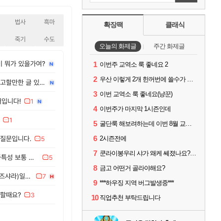
법사
흑마
확장팩
클래식
죽기
수도
오늘의 화제글
주간 화제글
이 뭐가 있을가여?
1
이번주 교역소 룩 좋네요 2
2
우산 이렇게 2개 한꺼번에 쓸수가 있네요
20주년 불성 흑마 스킬트리 참고할만한 글 있나요?
3
이번 교역소 룩 좋네요(냥꾼)
저입니다!
1
4
이번주가 마지막 1시즌인데
1
5
굴단룩 해보려하는데 이번 8월 교역소 칠흙 두건 질문드립니다
6
 질문입니다.
2시즌전에
5
7
쿤라이봉우리 샤가 왜케 쎄졌나요? ㅋㅋㅋ
불성냥뀬 처음해보는데요 이중특성 보통 어떻게 찍으시나요?
5
8
금고 어떤거 골라야해요?
클클 쌍수 무전(용의일격 + 아즈샤라)일때 도검류 전문화 찍나요??
7
9
***하우징 지역 버그발생중***
 할때요?
3
10
직업추천 부탁드립니다