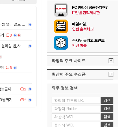
PC 견적이 궁금하다면?
IT인벤 견적게시판
매일매일,
펜구스흉포 얼라 (저) 와 시대섭 얼라 골드 교환하실분
인벤 출석체크!
홀라
3
주사위 굴리고 포인트!
인벤 마블
3시즌 불클클 투기장 22or33 달리실 법,사,드(조x) 구해봅니다.
+
확장팩 주요 사이트
인데
6
+
확장팩 주요 수집품
와우 정보 검색
랑에님 지난영상 자주보는데(브금이 좋아서) usm부죽으로 외국애들이랑 격변1페 스피드런한거
2
덥다 ㅅㅂ 올해 존나게 덥네 9월까지 존버타자 틀니형들
2
검색
검색
검색
검색