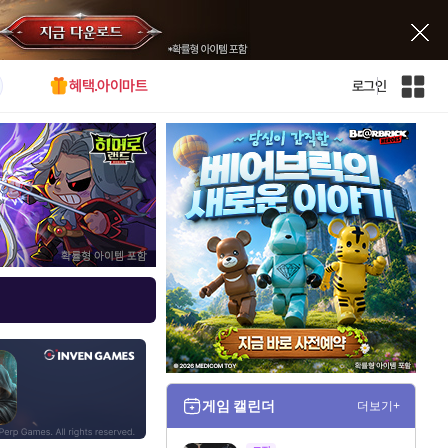
혜택.아이마트
로그인
인
벤
전
체
사
이
트
맵
게임 캘린더
더보기+