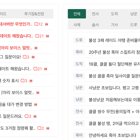
이드
투기장&전장
전체
전사
도적
냥꾼
대서버란 무엇인가..
12
사제
술사
기사
드루
업데이트 해왔습니다..
21
드루
불성 3페 레이드 야탱 준비물
아리 보이스 얼럿..
흑마
그 질문이요!
3
도적
19클, 클클 둘다 절단해본 유
데이트 해왔습니다..
21
흑마
불성 클클 흑마 딜사이클 질문!
력 숫자 표시
3
냥꾼
사냥꾼 초보입니다. 평고 고평
[아리 보이스 얼럿..
냥꾼
연금술 대가 변경 방법
전사
트 질문드려요.
3
전사
클클 불성 탱, 2어글 먹으라고
도 3거점 점령퀘 활..
2
흑마
안녕하세요 흑마 초보입니다