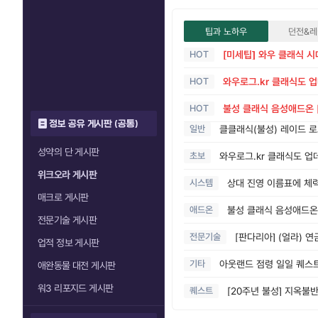
팁과 노하우
던전&레
HOT
[미세팁] 와우 클래식 시
HOT
와우로그.kr 클래식도 
HOT
불성 클래식 음성애드온 [
정보 공유 게시판 (공통)
일반
클클래식(불성) 레이드 로
성약의 단 게시판
초보
와우로그.kr 클래식도 업
위크오라 게시판
시스템
상대 진영 이름표에 체
매크로 게시판
애드온
불성 클래식 음성애드온 
전문기술 게시판
전문기술
[판다리아] (얼라) 
업적 정보 게시판
기타
아웃랜드 점령 일일 퀘스
애완동물 대전 게시판
워3 리포지드 게시판
퀘스트
[20주년 불성] 지옥불반