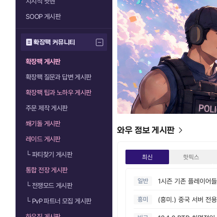
치지직 팟벤
SOOP 게시판
'페이즈
확장팩 커뮤니티
소니의
확장팩 게시판
귀무자: 
확장팩 질문과 답변 게시판
확장팩 팁과 노하우 게시판
탐험은
주문 제작 게시판
쐐기돌 게시판
GTA
와우 정보 게시판
레이드 게시판
'페이즈
└
파티찾기 게시판
최신
핫픽스
통합 전장 게시판
소니의
일반
└
전쟁모드 게시판
흥미
└
PvP 파트너 모집 게시판
하우징 게시판