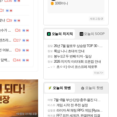
별?
36
1000이니
1
새로고침
맞냐
9
우산 이렇게 2개 한꺼번에 쓸수가 있네요
6
오늘의 치지직
오늘의 SOOP
맨날 디시에 PVP를 정병 컨텐츠라고 올리는 진짜 정신병자 새끼
27
26년 7월 팔로우 상승량 TOP 30 - 월간 치지직
잡담
QWER DF 길드 PVP 조합전 어뷰징하지마세요
9
룩삼 니니 초대석 안내
정보
봉누도2 두 번째 티저 - 일상
클립
이번 검투사 버스사태에대해 담백한팩트 + 생각
44
2026 치지직 이리대회 오픈컵 안내
정보
초ㅇㅎ) 수녀 코스프레 제로투
ㅗㅜㅑ
더보기+
오늘의 팟벤
오늘의 핫벤
7월~8월 부산-단양-충주-울진 다녀왔어요~
여행
게임 시작 전 추천 설정
비스트
라이자 AI 채팅 RPG 게임 [RyzaChat: AI] 공개
섭컬겜
FF7 외전 세계관, 완결편에 집결
해외겜