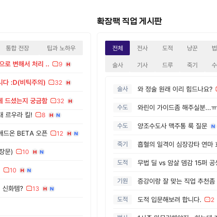
확장팩 직업 게시판
통합 전장
팁과 노하우
전체
전사
도적
냥꾼
로 변해서 처리 ..
9
술사
기사
드루
죽기
다 :D(비틱주의)
32
술사
와 정술 원래 이리 힘드나요?
에 드셨는지 궁금함
32
수도
와린이 가이드좀 해주실분...ㅠ
공대 르우라 킬!
8
수도
양조수도사 맥주통 룩 질문
 애드온 BETA 오픈
12
죽기
장문)
10
도적
무법 딜 vs 암살 뎀감 15퍼 
지
10
기원
증강이랑 잘 맞는 직업 추천좀
 신화템?
13
도적
도적 입문해보려 합니다.
2