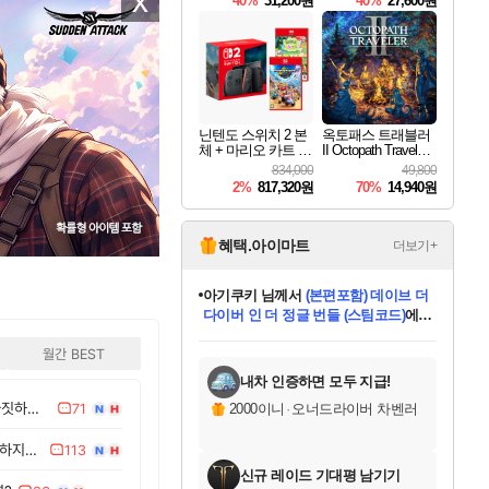
40%
31,200원
40%
27,600원
Overdrive Deluxe Edi
tion
닌텐도 스위치 2 본
옥토패스 트래블러
체 + 마리오 카트 월
II Octopath Traveler I
드 + 포켓몬 포코피
I
834,000
49,800
아 번들
2%
817,320원
70%
14,940원
혜택.아이마트
더보기+
eksxo
님께서
디스코 엘리시움 최종판
(스팀코드)
에 당첨되셨습니다.
미오몬도
아기쿠키
칠부
설레임v
어느덧
동작그만
영웅97
우는무
유리별
나무아래쉼터
달빛아이
밍끼
해무
스태지
안드레아
어느날
꺽다리아조씨
농업코코
꾸링내
님께서
님께서
님께서
님께서
님께서
님께서
님께서
님께서
님께서
님께서
님께서
님께서
님께서
님께서
님께서
님께서
님께서
네이버페이 1만원
로블록스 기프트카드
엘든 링 밤의 통치자
님께서
님께서
엘든 링 밤의 통치자
네이버페이 1만원
로블록스 기프트카드
(본편포함) 데이브 더
네이버페이 1만원
로블록스 기프트카드
인투 더 브리치
로블록스 기프트카드
엘든 링 밤의 통치자
(본편포함) 데이브 더
(본편포함) 데이브 더
드래곤 퀘스트 XI S
파이어걸 핵 앤
몬스터 헌터 라이즈 +
로블록스
로블록스
월간 BEST
디럭스 에디션 (스팀코드)
다이버 인 더 정글 번들 (스팀코드)
교환권
1만원권
디럭스 에디션 (스팀코드)
다이버 인 더 정글 번들 (스팀코드)
(스팀코드)
교환권
1만원권
기프트카드 1만 5천원권
지나간 시간을 찾아서 데피니티브
2만원권
디럭스 에디션 (스팀코드)
다이버 인 더 정글 번들 (스팀코드)
스플래시 레스큐 DX (스팀코드)
교환권
기프트카드 1만원권
선브레이크 (스팀코드)
8천원권
에 당첨되셨습니다.
에 당첨되셨습니다.
에 당첨되셨습니다.
에 당첨되셨습니다.
에 당첨되셨습니다.
를 교환.
를 교환.
에 당첨되셨습니다.
에
를 교환.
를 교환.
에
에
에
에
에
에
에
당첨되셨습니다.
당첨되셨습니다.
당첨되셨습니다.
당첨되셨습니다.
에디션 (스팀코드)
당첨되셨습니다.
당첨되셨습니다.
당첨되셨습니다.
당첨되셨습니다.
를 교환.
내차 인증하면 모두 지급!
QWER DF 길드님들아 고아짓하지마세요
71
2000이니
·
오너드라이버 차벤러
버스때문에 피해봤다고 생각하지마세요
113
신규 레이드 기대평 남기기