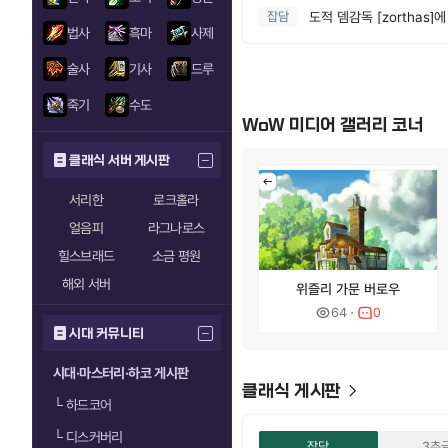
잡담
도적 뎀감독 [zorthas]
법사
흑마
사제
술사
기사
드루
죽기
수도
WoW 미디어 갤러리 코너
클래식 서버 게시판
서리한
로크홀라
얼음피
라그나로스
힐스브래드
소금 평원
해외 서버
위즐리 가문 버로우
64
0
시대 커뮤니티
시대·마스터리·하코 게시판
클래식 게시판
└
하드코어
└
디스커버리
잡담
3추