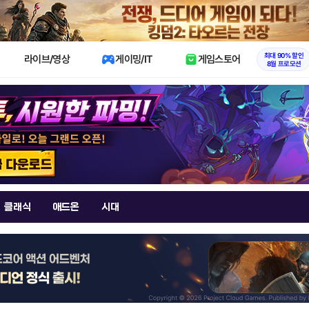
X
최대 90% 할인
라이브/영상
게이밍/IT
게임스토어
8월 프로모션
클래식
애드온
시대