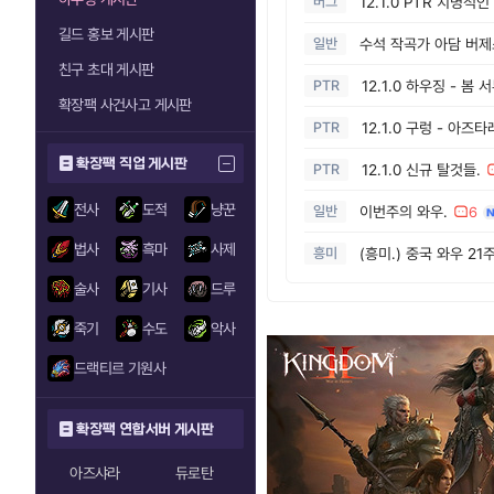
버그
길드 홍보 게시판
일반
친구 초대 게시판
PTR
확장팩 사건사고 게시판
PTR
확장팩 직업 게시판
PTR
12.1.0 신규 탈것들.
전사
도적
냥꾼
일반
이번주의 와우.
6
법사
흑마
사제
흥미
술사
기사
드루
죽기
수도
악사
드랙티르 기원사
확장팩 연합서버 게시판
아즈샤라
듀로탄