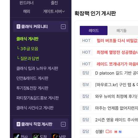
윈드러너
줄진
해외
게이트 서버
확장팩 인기 게시판
클래식 커뮤니티
레이드
쐐기돌
클래식 게시판
HOT
힐러 버프들 다시 비밀값으
└
3추글 모음
HOT
최정예 멸망전 성공했습니
└
질문과 답변
HOT
레이드 쪼개내기가 마음
클래식 팁과 노하우 게시판
잡담
D platoon 길드 기반 
던전&레이드 게시판
정보
[와우로그.kr] 구인 탭 &
투기장&전장 게시판
잡담
와우 뉴비의 최정예 후기(
파티찾기&길드홍보 게시판
클래식 사건사고 게시판
잡담
마주는 언제쯤 없어지련
잡담
2시즌 영웅 레이드 주사위
클래식 직업 게시판
잡담
성불!
6
전사
도적
냥꾼