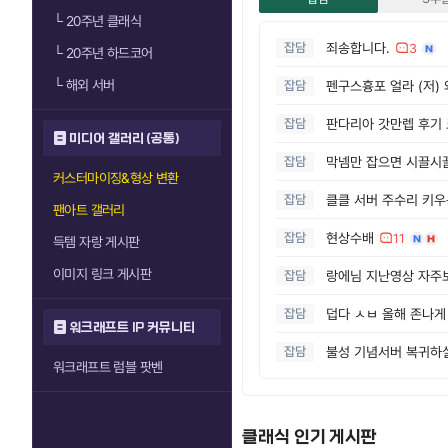
└
20주년 클래식
잡담
죄송합니다.
3
└
20주년 하드코어
└
해외 서버
잡담
잡담
판다리아 갓만렙 후기
미디어 갤러리 (공통)
잡담
막넴만 잡으면 시끌시
커스터마이징&형상 변환
잡담
클클 서버 주수리 키
팬아트 갤러리
잡담
현상수배
11
득템 자랑 게시판
이미지 링크 게시판
잡담
잡담
워크래프트 IP 커뮤니티
잡담
불성 기념서버 복귀하
워크래프트 럼블 팟벤
클래식 인기 게시판