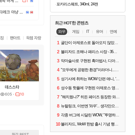
1시즌 마무리해야지.. 하는데 계속 하게 되네요
1
포카리스웨트, 340ml, 24캔
스포) PTR 구렁 숙적 ?? 아즈타레크 야냥 시점
최근 HOT한 콘텐츠
와우
게임
IT
유머
연예
이징
팬아트
득템 자랑
1
굴단이 아제로스로 돌아오지 않았다면? 와우 클래식+ 주목
2
블리자드 조해나 패리스 사장 - 35년 역사, 그리고 비전
3
악마술사로 구현된 흑마법사, 디아4 x 와우 콜라보 살펴보기
4
"모두에게 공평한 환경"이라더니...여전히 살아있는 애드온
5
성기사에 취하는 WOW 단편 애니, '신성한 모든 것'
데스스타
6
성수동 핫플에 구현된 아제로스 영웅들의 안식처, WoW 홈스윗홈
605
10
7
"해치웠나?" 히든 페이즈 등장한 와우 '한밤', 세계 최초 킬은 '팀 리퀴드'
8
뉴럴링크, 이번엔 '와우'... 생각만으로 게임하는 시대 성큼
9
각종 버그에 시달린 WOW, "투명하고 신속한 소통과 대응 약속"
10
블리자드, WoW 한밤 출시 기념 행사 '홈스윗홈' 28일 개최
월간 BEST