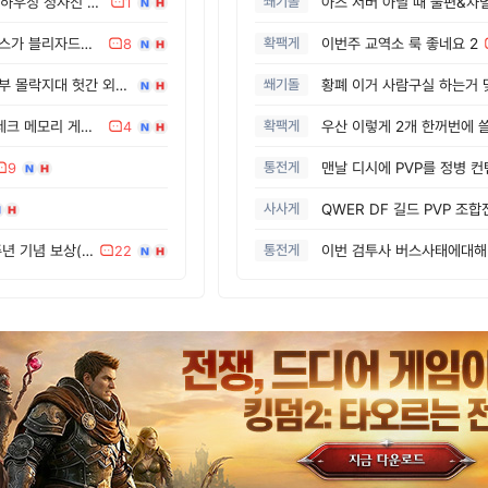
12.1.0 PTR 치명적인 하우징 청사진 버그
쐐기돌
아즈 서버 아닐 때 불편&차
1
수석 작곡가 아담 버제스가 블리자드를 떠납니다.
확팩게
이번주 교역소 룩 좋네요 2
8
12.1.0 하우징 - 봄 서부 몰락지대 헛간 외장재와 가을 서부 몰락지대 헛간 외장재.
쐐기돌
황폐 이거 사람구실 하는거 
12.1.0 구렁 - 아즈타레크 메모리 게임 애드온이 막혔습니다.
확팩게
4
통전게
9
사사게
(흥미.) 중국 와우 21주년 기념 보상(RTX 5080 등) 및 오프라인 행사 공지.
통전게
22