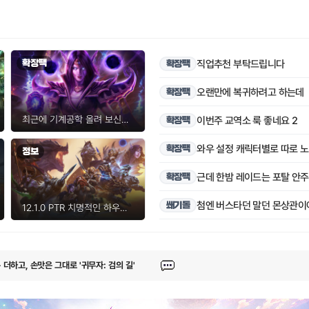
검의 길, "누구나 일섬의 쾌감을 느끼도록"
직업추천 부탁드립니다
확장팩
확장팩
 더하고, 손맛은 그대로 '귀무자: 검의 길'
오랜만에 복귀하려고 하는데
확장팩
6 신규 확장 예고편, 28일 '넷플릭스서 최초 공개'한다
1
1
최근에 기계공학 올려 보신분?
이번주 교역소 룩 좋네요 2
확장팩
확장팩
정보
' 날뛴 T1, DK 연승 끊고 1위 지켜
1
4
근데 한밤 레이드는 포탈 안
확장팩
 격투 '마블 투혼: 파이팅 소울즈', 출시 앞두고 스팀 매출 쭉쭉
1
첨엔 버스타던 말던 몬상관이
쐐기돌
12.1.0 PTR 치명적인 하우징 청사진 버그
검의 길, "누구나 일섬의 쾌감을 느끼도록"
 더하고, 손맛은 그대로 '귀무자: 검의 길'
6 신규 확장 예고편, 28일 '넷플릭스서 최초 공개'한다
1
1