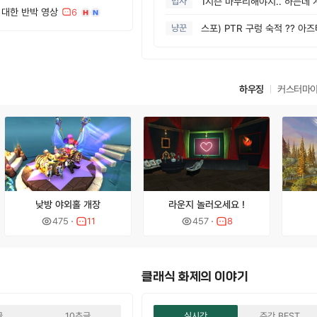
법사
에 대한 반박 영상
6
냥꾼
하우징
커스터마
낮방 야외홀 개장
라운지 놀러오세요 !
475
11
457
8
클래식 화제의 이야기
글
10추글
실시간
주간 BEST