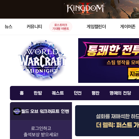
로스트아크
뉴스
커뮤니티
게임캘린더
게이머존
기대평 이벤트
홈
한밤
퀘스트
던전
평판
명예의 전당
월드 오브 워크래프트 인벤
로그인하고
출석보상
받으세요!