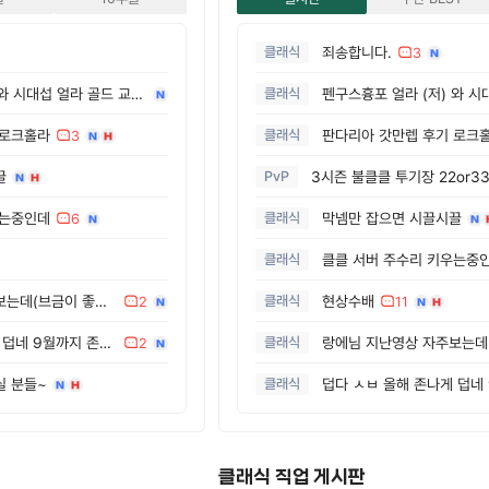
클래식
죄송합니다.
3
펜구스흉포 얼라 (저) 와 시대섭 얼라 골드 교환하실분
클래식
 로크홀라
클래식
판다리아 갓만렙 후기 로크
3
끌
PvP
우는중인데
클래식
막넴만 잡으면 시끌시끌
6
클래식
클클 서버 주수리 키우는중
랑에님 지난영상 자주보는데(브금이 좋아서) usm부죽으로 외국애들이랑 격변1페 스피드런한거
클래식
현상수배
2
11
덥다 ㅅㅂ 올해 존나게 덥네 9월까지 존버타자 틀니형들
클래식
2
실 분들~
클래식
클래식 직업 게시판