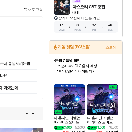
모집
아스오라 CBT 모집
새로고침
08.19
참가자 모집까지 남은 기간
12
07
52
38
Days
Hours
Min
Sec
문명 7 특별 할인!
게임 핫딜 (PC/스팀)
스토어+
조선&고려 DLC 출시 예정
50%할인&추가 적립까지!
귀무자: 검의 길 예약 판매 중!
와우 설정 캐릭터별로 따로 노는데 통일시키는법 있나요
10% 할인과
이니&베니 혜택까지!
주나요
인벤게임즈 8월 특별 할인!
드래곤소드: 어웨이크닝 입점!
비스트 오브 리인카네이션 정식 출시!
커세어 코브 출시 기념 할인!
더 렐릭 퍼스트 가디언 정식 출시
베데스다 40주년 기념 할인 중!
마블 투혼 파이팅 소울즈 예약 판매 중!
캡콤 프렌차이즈 할인 진행 중!
캡콤 일부 상품 상시 할인
스타워즈 은하계 레이서
로블록스 기프트 카드 공식 입점
인기 퍼블리셔 모음!
스팀으로 만나는 드래곤소드!
게임프릭 신작 IP
해적'섬'을 발전시키자!
설화x하드코어 액션!
베데스다의 명작들을
마블 히어로 총 출동&화려한 격투!
몬헌, 바하 등 인기 IP를
몬헌 와일즈 & 드래곤즈 도그마2
인벤게임즈에서 10% 추가 적립
Robux를 가장 안전하고
야 이랬는데
최대 90% 할인가를 만나보세요!
네이버혜택과 함께 만나보세요!
네이버 혜택가와 함께 예약하세요!
할인&네이버혜택으로 만나보세요!
네이버페이 혜택과 만나보세요!
40주년 프로모션으로 만나보세요!
네이버 포인트 혜택까지!
할인가에 만나보세요!
일부 에디션 상시 할인!
혜택으로 예약 판매 중
편안하게 충전하세요
나 혼자만 레벨업
나 혼자만 레벨업
어라이즈 오버드라
어라이즈 오버드라
이브 디럭스 에디션
이브 Solo Leveling A
3,000
52,000
3,000
46,000
Solo Leveling Arise
rise