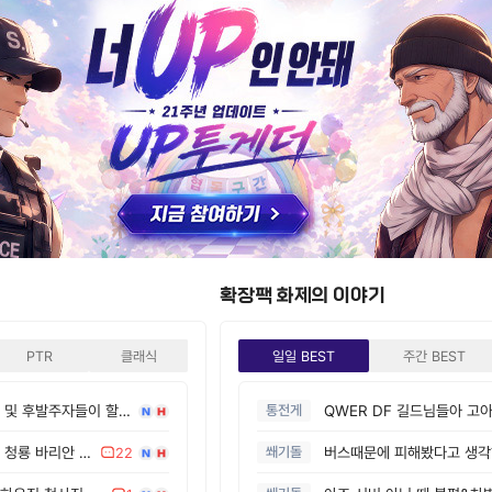
' 날뛴 T1, DK 연승 끊고 1위 지켜
1
4
 격투 '마블 투혼: 파이팅 소울즈', 출시 앞두고 스팀 매출 쭉쭉
1
검의 길, "누구나 일섬의 쾌감을 느끼도록"
 더하고, 손맛은 그대로 '귀무자: 검의 길'
6 신규 확장 예고편, 28일 '넷플릭스서 최초 공개'한다
1
1
확장팩 화제의 이야기
' 날뛴 T1, DK 연승 끊고 1위 지켜
1
4
PTR
클래식
일일 BEST
주간 BEST
 격투 '마블 투혼: 파이팅 소울즈', 출시 앞두고 스팀 매출 쭉쭉
1
1시즌 기존 플레이어들 및 후발주자들이 할만한 것들.
통전게
(흥미.) 중국 서버 전용 청룡 바리안 세트 및 바리안 보좌 장난감 룩.
쐐기돌
22