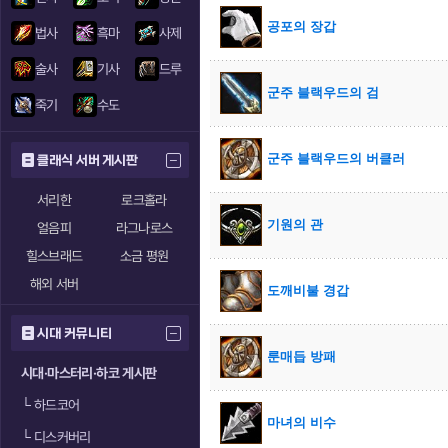
공포의 장갑
법사
흑마
사제
술사
기사
드루
군주 블랙우드의 검
죽기
수도
군주 블랙우드의 버클러
클래식 서버 게시판
서리한
로크홀라
기원의 관
얼음피
라그나로스
힐스브래드
소금 평원
해외 서버
도깨비불 경갑
시대 커뮤니티
룬매듭 방패
시대·마스터리·하코 게시판
└
하드코어
마녀의 비수
└
디스커버리