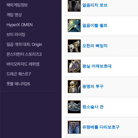
해외게임정보
얼음리치 로브
게임 영상
HyperX OMEN
얼음이빨 벨트
브이 라이징
일곱 개의 대죄: Origin
오한의 뼈망치
몬스터헌터 스토리즈3
바이오하자드 레퀴엠
왕실 어깨보호대
드래곤 퀘스트7
풋볼 매니저26
용맹의 투구
원소술사 관
유령베틀 다리보호구