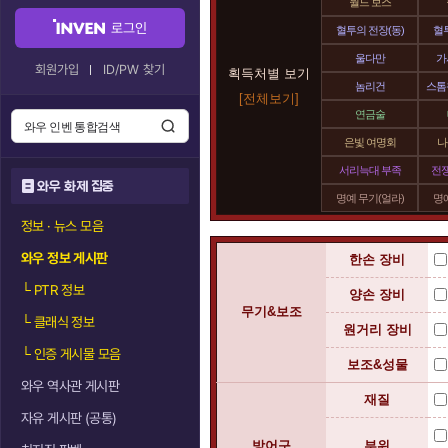
월드 보스
로그인
혈투의 전장(동)
혈투
울다만
가
회원가입
ID/PW 찾기
획득처별 보기
놈리건
스톰
[전체보기]
연금술
은빛 여명회
나
서리늑대 부족
전
와우 화제 집중
명예 무기(얼라)
명예
정보 · 뉴스 모음
와우 정보 게시판
한손 장비
└
PTR 정보
양손 장비
무기&보조
└
클래식 정보
원거리 장비
└
인증 게시물 모음
보조&성물
와우 역사관 게시판
재질
자유 게시판 (공통)
방어구
부위