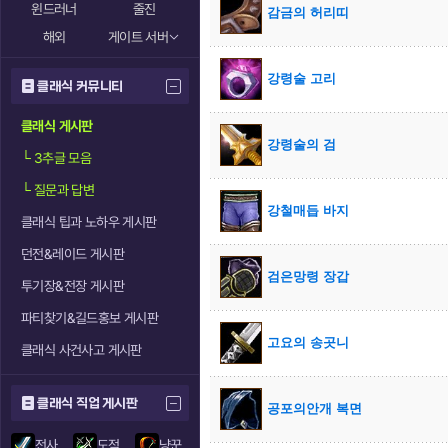
윈드러너
줄진
감금의 허리띠
해외
게이트 서버
강령술 고리
클래식 커뮤니티
클래식 게시판
강령술의 검
└
3추글 모음
└
질문과 답변
강철매듭 바지
클래식 팁과 노하우 게시판
던전&레이드 게시판
검은망령 장갑
투기장&전장 게시판
파티찾기&길드홍보 게시판
고요의 송곳니
클래식 사건사고 게시판
클래식 직업 게시판
공포의안개 복면
전사
도적
냥꾼