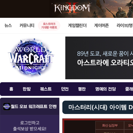
로스트아크
뉴스
커뮤니티
게임캘린더
게이머존
라이브/
기대평 이벤트
홈
한밤
퀘스트
던전
평판
명예의 전당
클래
마스터리(시대) 아이템 D
월드 오브 워크래프트 인벤
로그인하고
화산 심장부
오
출석보상
받으세요!