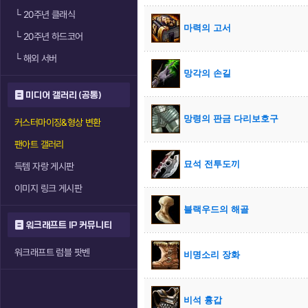
└
20주년 클래식
마력의 고서
└
20주년 하드코어
└
해외 서버
망각의 손길
미디어 갤러리 (공통)
망령의 판금 다리보호구
커스터마이징&형상 변환
팬아트 갤러리
묘석 전투도끼
득템 자랑 게시판
이미지 링크 게시판
블랙우드의 해골
워크래프트 IP 커뮤니티
워크래프트 럼블 팟벤
비명소리 장화
비석 흉갑