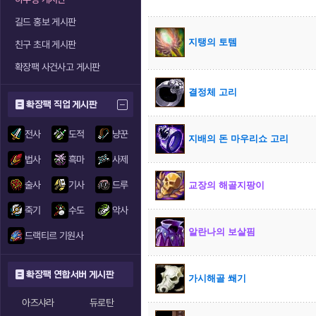
길드 홍보 게시판
지탱의 토템
친구 초대 게시판
확장팩 사건사고 게시판
결정체 고리
확장팩 직업 게시판
전사
도적
냥꾼
지배의 돈 마우리쇼 고리
법사
흑마
사제
술사
기사
드루
교장의 해골지팡이
죽기
수도
악사
알란나의 보살핌
드랙티르 기원사
확장팩 연합서버 게시판
가시해골 쐐기
아즈샤라
듀로탄