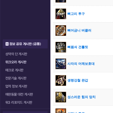
뼈고리 투구
뼈어금니 버클러
정보 공유 게시판 (공통)
뼈죔쇠 건틀릿
성약의 단 게시판
위크오라 게시판
사자의 어깨보호대
매크로 게시판
전문기술 게시판
생령강철 완갑
업적 정보 게시판
애완동물 대전 게시판
성스러운 힘의 망치
워3 리포지드 게시판