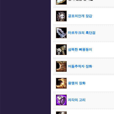
공포의안개 장갑
마르두크의 흑단검
섬뜩한 뼈몽둥이
어둠추적자 장화
용맹의 장화
자각의 고리