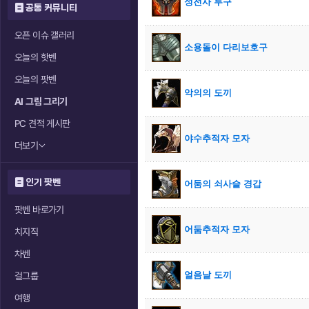
성전사 투구
공통 커뮤니티
오픈 이슈 갤러리
소용돌이 다리보호구
오늘의 핫벤
오늘의 팟벤
악의의 도끼
AI 그림 그리기
PC 견적 게시판
야수추적자 모자
더보기
인기 팟벤
어둠의 쇠사슬 경갑
팟벤 바로가기
어둠추적자 모자
치지직
차벤
얼음날 도끼
걸그룹
여행