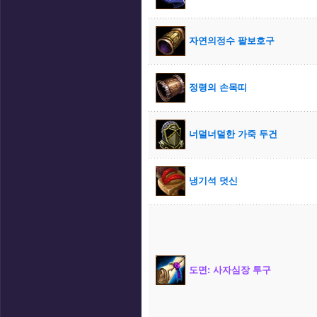
자연의정수 팔보호구
정령의 손목띠
너덜너덜한 가죽 두건
냉기석 덧신
도면: 사자심장 투구