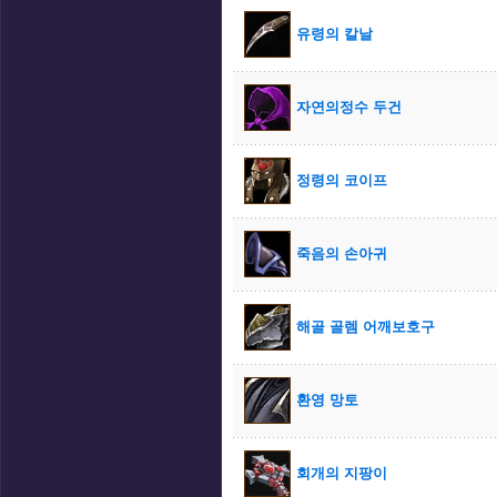
유령의 칼날
자연의정수 두건
정령의 코이프
죽음의 손아귀
해골 골렘 어깨보호구
환영 망토
회개의 지팡이