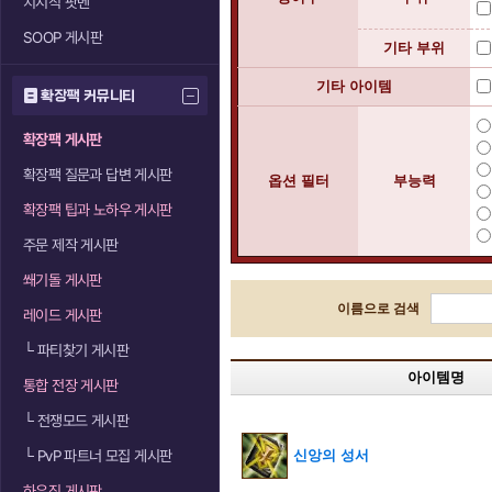
치지직 팟벤
SOOP 게시판
기타 부위
기타 아이템
확장팩 커뮤니티
확장팩 게시판
확장팩 질문과 답변 게시판
옵션 필터
부능력
확장팩 팁과 노하우 게시판
주문 제작 게시판
쐐기돌 게시판
이름으로 검색
레이드 게시판
└
파티찾기 게시판
아이템명
통합 전장 게시판
└
전쟁모드 게시판
└
PvP 파트너 모집 게시판
신앙의 성서
하우징 게시판