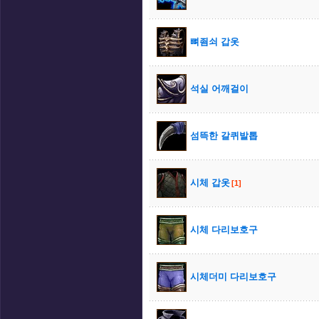
뼈죔쇠 갑옷
석실 어깨걸이
섬뜩한 갈퀴발톱
시체 갑옷
[1]
시체 다리보호구
시체더미 다리보호구