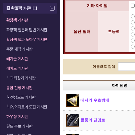
기타 아이템
확장팩 커뮤니티
확장팩 게시판
확장팩 질문과 답변 게시판
옵션 필터
부능력
확장팩 팁과 노하우 게시판
주문 제작 게시판
쐐기돌 게시판
이름으로 검색
레이드 게시판
└
파티찾기 게시판
아이템명
통합 전장 게시판
└
전쟁모드 게시판
대지의 수호방패
└
PvP 파트너 모집 게시판
하우징 게시판
돌풍의 단망토
길드 홍보 게시판