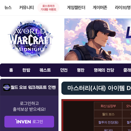
로스트아크
뉴스
커뮤니티
게임캘린더
게이머존
라이브/
기대평 이벤트
홈
한밤
퀘스트
던전
평판
명예의 전당
클래
마스터리(시대) 아이템 D
월드 오브 워크래프트 인벤
로그인하고
화산 심장부
오
출석보상
받으세요!
월드 보스
로그인
혈투의 전장(동)
혈투
울다만
가