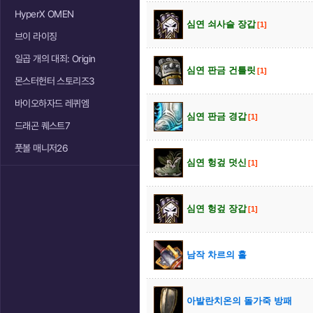
HyperX OMEN
심연 쇠사슬 장갑
[1]
브이 라이징
일곱 개의 대죄: Origin
심연 판금 건틀릿
[1]
몬스터헌터 스토리즈3
바이오하자드 레퀴엠
심연 판금 경갑
[1]
드래곤 퀘스트7
풋볼 매니저26
심연 헝겊 덧신
[1]
심연 헝겊 장갑
[1]
남작 차르의 홀
아발란치온의 돌가죽 방패