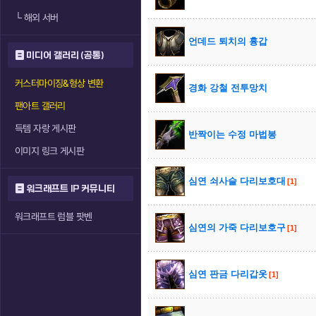
└
해외 서버
언데드 퇴치의 흉갑
미디어 갤러리 (공통)
커스터마이징&형상 변환
경화 강철 전투망치
팬아트 갤러리
득템 자랑 게시판
반짝이는 수정 마법봉
이미지 링크 게시판
심연 쇠사슬 다리보호대
[1]
워크래프트 IP 커뮤니티
워크래프트 럼블 팟벤
심연의 가죽 다리보호구
[1]
심연 판금 다리갑옷
[1]