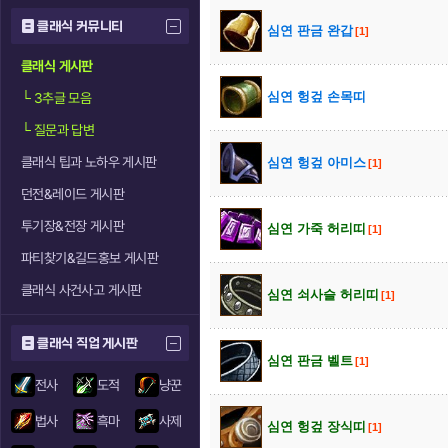
클래식 커뮤니티
심연 판금 완갑
[1]
클래식 게시판
심연 헝겊 손목띠
└
3추글 모음
└
질문과 답변
클래식 팁과 노하우 게시판
심연 헝겊 아미스
[1]
던전&레이드 게시판
투기장&전장 게시판
심연 가죽 허리띠
[1]
파티찾기&길드홍보 게시판
클래식 사건사고 게시판
심연 쇠사슬 허리띠
[1]
클래식 직업 게시판
심연 판금 벨트
[1]
전사
도적
냥꾼
법사
흑마
사제
심연 헝겊 장식띠
[1]