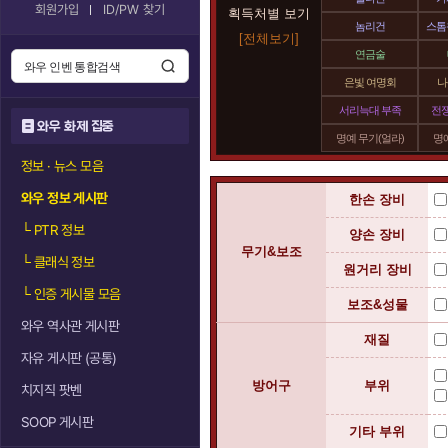
회원가입
ID/PW 찾기
획득처별 보기
놈리건
스톰
[전체보기]
연금술
은빛 여명회
나
서리늑대 부족
전
와우 화제 집중
명예 무기(얼라)
명예
정보 · 뉴스 모음
와우 정보 게시판
한손 장비
└
PTR 정보
양손 장비
무기&보조
└
클래식 정보
원거리 장비
└
인증 게시물 모음
보조&성물
와우 역사관 게시판
재질
자유 게시판 (공통)
방어구
부위
치지직 팟벤
SOOP 게시판
기타 부위