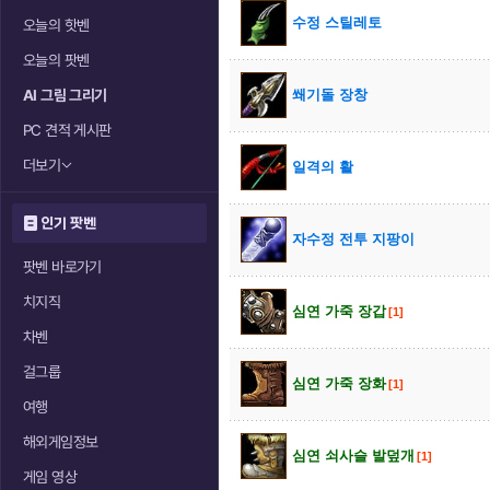
수정 스틸레토
오늘의 핫벤
오늘의 팟벤
AI 그림 그리기
쐐기돌 장창
PC 견적 게시판
더보기
일격의 활
인기 팟벤
자수정 전투 지팡이
팟벤 바로가기
치지직
심연 가죽 장갑
[1]
차벤
걸그룹
심연 가죽 장화
[1]
여행
해외게임정보
심연 쇠사슬 발덮개
[1]
게임 영상