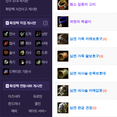
친구 초대 게시판
원소 집중의 고리
확장팩 사건사고 게시판
파면의 목걸이
확장팩 직업 게시판
전사
도적
냥꾼
심연 가죽 어깨보호구
[1]
법사
흑마
사제
술사
기사
드루
심연 가죽 팔보호구
[1]
죽기
수도
악사
드랙티르 기원사
심연 쇠사슬 손목보호대
확장팩 연합서버 게시판
심연 쇠사슬 어깨갑옷
[1]
아즈샤라
듀로탄
윈드러너
줄진
심연 판금 견장
[1]
해외
게이트 서버