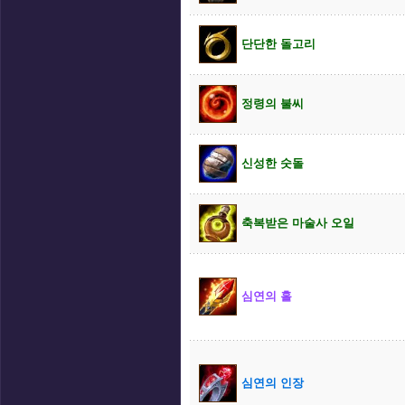
단단한 돌고리
정령의 불씨
신성한 숫돌
축복받은 마술사 오일
심연의 홀
심연의 인장