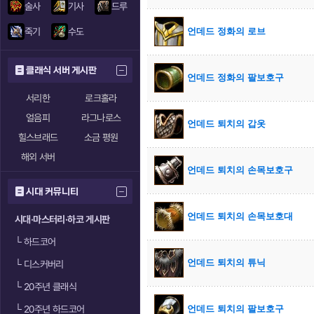
술사
기사
드루
죽기
수도
언데드 정화의 로브
클래식 서버 게시판
언데드 정화의 팔보호구
서리한
로크홀라
얼음피
라그나로스
언데드 퇴치의 갑옷
힐스브래드
소금 평원
해외 서버
언데드 퇴치의 손목보호구
시대 커뮤니티
언데드 퇴치의 손목보호대
시대·마스터리·하코 게시판
└
하드코어
언데드 퇴치의 튜닉
└
디스커버리
└
20주년 클래식
└
20주년 하드코어
언데드 퇴치의 팔보호구