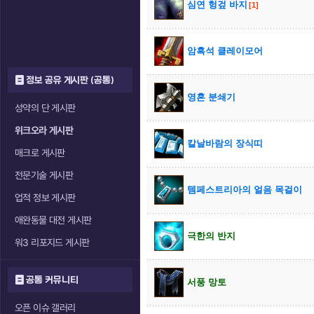
심연 헝겊 바지
[1]
암흑석 클레이모어
정보 공유 게시판 (공통)
영혼 분쇄기
성약의 단 게시판
위크오라 게시판
칼날바람의 장식띠
매크로 게시판
전문기술 게시판
템페스트리아의 얼음 목걸이
업적 정보 게시판
애완동물 대전 게시판
극한의 반지
워3 리포지드 게시판
공통 커뮤니티
서풍 망토
오픈 이슈 갤러리