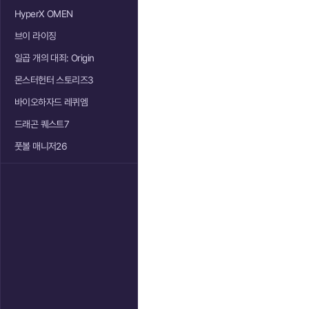
HyperX OMEN
브이 라이징
일곱 개의 대죄: Origin
몬스터헌터 스토리즈3
바이오하자드 레퀴엠
드래곤 퀘스트7
풋볼 매니저26