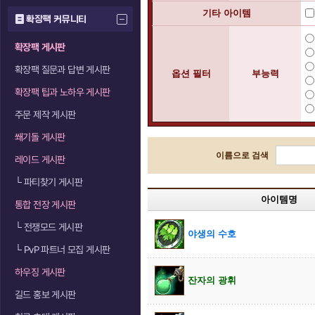
기타 아이템
확장팩 커뮤니티
확장팩 게시판
확장팩 질문과 답변 게시판
옵션 필터
부능력
확장팩 팁과 노하우 게시판
주문 제작 게시판
쐐기돌 게시판
이름으로 검색
레이드 게시판
└
파티찾기 게시판
아이템명
통합 전장 게시판
└
전쟁모드 게시판
야생의 수호
└
PvP 파트너 모집 게시판
하우징 게시판
잔자의 광휘
길드 홍보 게시판