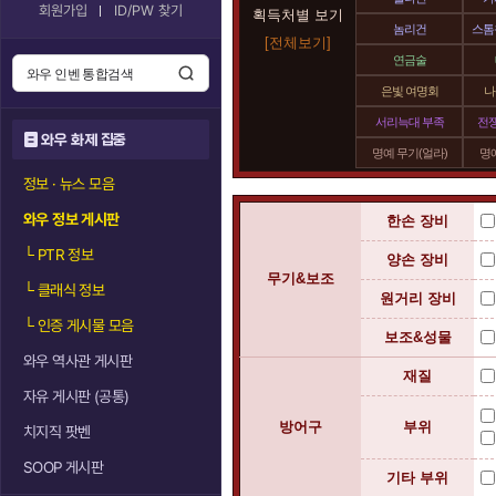
회원가입
ID/PW 찾기
획득처별 보기
놈리건
스톰
[전체보기]
연금술
은빛 여명회
나
서리늑대 부족
전
와우 화제 집중
명예 무기(얼라)
명예
정보 · 뉴스 모음
와우 정보 게시판
한손 장비
└
PTR 정보
양손 장비
무기&보조
└
클래식 정보
원거리 장비
└
인증 게시물 모음
보조&성물
와우 역사관 게시판
재질
자유 게시판 (공통)
방어구
부위
치지직 팟벤
SOOP 게시판
기타 부위