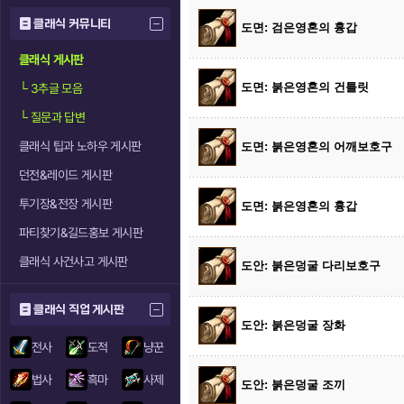
클래식 커뮤니티
도면: 검은영혼의 흉갑
클래식 게시판
도면: 붉은영혼의 건틀릿
└
3추글 모음
└
질문과 답변
클래식 팁과 노하우 게시판
도면: 붉은영혼의 어깨보호구
던전&레이드 게시판
투기장&전장 게시판
도면: 붉은영혼의 흉갑
파티찾기&길드홍보 게시판
클래식 사건사고 게시판
도안: 붉은덩굴 다리보호구
클래식 직업 게시판
도안: 붉은덩굴 장화
전사
도적
냥꾼
법사
흑마
사제
도안: 붉은덩굴 조끼