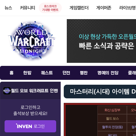
로스트아크
뉴스
커뮤니티
게임캘린더
게이머존
라이브/
기대평 이벤트
홈
한밤
퀘스트
던전
평판
명예의 전당
클래
마스터리(시대) 아이템 D
월드 오브 워크래프트 인벤
로그인하고
화산 심장부
오
출석보상
받으세요!
월드 보스
로그인
혈투의 전장(동)
혈투
울다만
가