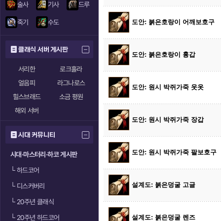
술사
기사
드루
죽기
수도
도안: 붉은호랑이 어깨보호구
클래식 서버 게시판
도안: 붉은호랑이 흉갑
서리한
로크홀라
얼음피
라그나로스
도안: 원시 박쥐가죽 웃옷
힐스브래드
소금 평원
해외 서버
도안: 원시 박쥐가죽 장갑
시대 커뮤니티
도안: 원시 박쥐가죽 팔보호구
시대·마스터리·하코 게시판
└
하드코어
설계도: 붉은덩굴 고글
└
디스커버리
└
20주년 클래식
└
20주년 하드코어
설계도: 붉은덩굴 렌즈