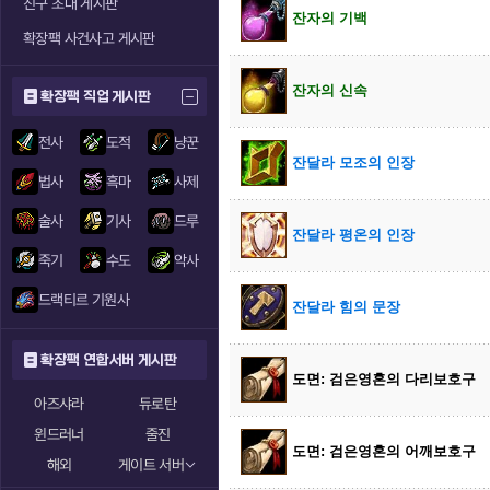
친구 초대 게시판
잔자의 기백
확장팩 사건사고 게시판
잔자의 신속
확장팩 직업 게시판
전사
도적
냥꾼
잔달라 모조의 인장
법사
흑마
사제
술사
기사
드루
잔달라 평온의 인장
죽기
수도
악사
드랙티르 기원사
잔달라 힘의 문장
확장팩 연합서버 게시판
도면: 검은영혼의 다리보호구
아즈샤라
듀로탄
윈드러너
줄진
도면: 검은영혼의 어깨보호구
해외
게이트 서버