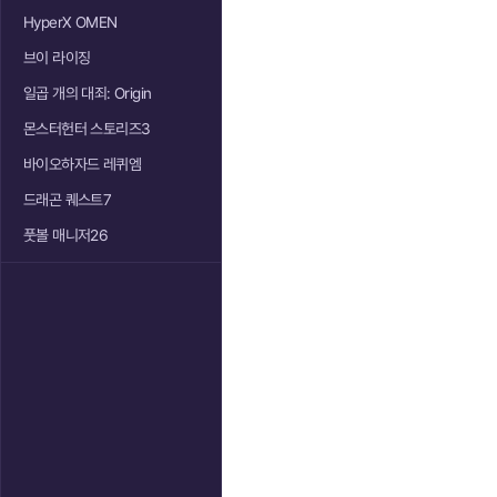
HyperX OMEN
브이 라이징
일곱 개의 대죄: Origin
몬스터헌터 스토리즈3
바이오하자드 레퀴엠
드래곤 퀘스트7
풋볼 매니저26