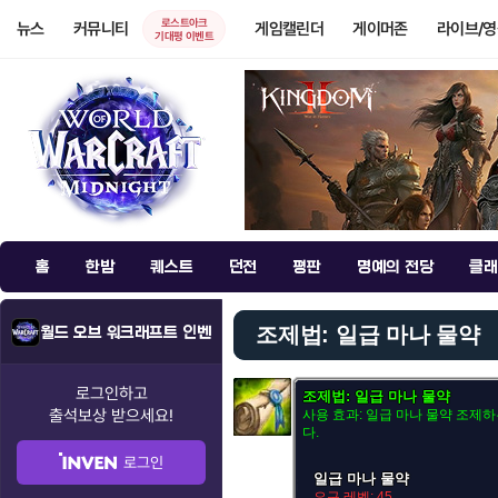
로스트아크
뉴스
커뮤니티
게임캘린더
게이머존
라이브/
기대평 이벤트
홈
한밤
퀘스트
던전
평판
명예의 전당
클래
조제법: 일급 마나 물약
월드 오브 워크래프트 인벤
로그인하고
조제법: 일급 마나 물약
출석보상
받으세요!
사용 효과: 일급 마나 물약 조제
다.
로그인
일급 마나 물약
요구 레벨: 45