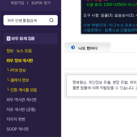
회원가입
ID/PW 찾기
사용 효과: 1350~2250의 마
요구 사항: 꿈풀(3), 얼음송이(2),
서부 역병지대 - 마그누스 프로
스칼로맨스 - 암흑스승 간들링(9%
와우 화제 집중
나도 한마디
정보 · 뉴스 모음
와우 정보 게시판
└
PTR 정보
└
클래식 정보
└
인증 게시물 모음
와우 역사관 게시판
자유 게시판 (공통)
치지직 팟벤
SOOP 게시판