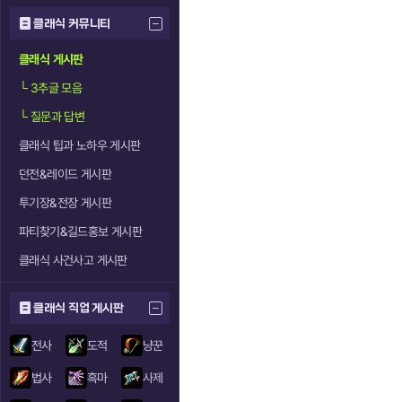
클래식 커뮤니티
클래식 게시판
└
3추글 모음
└
질문과 답변
클래식 팁과 노하우 게시판
던전&레이드 게시판
투기장&전장 게시판
파티찾기&길드홍보 게시판
클래식 사건사고 게시판
클래식 직업 게시판
전사
도적
냥꾼
법사
흑마
사제