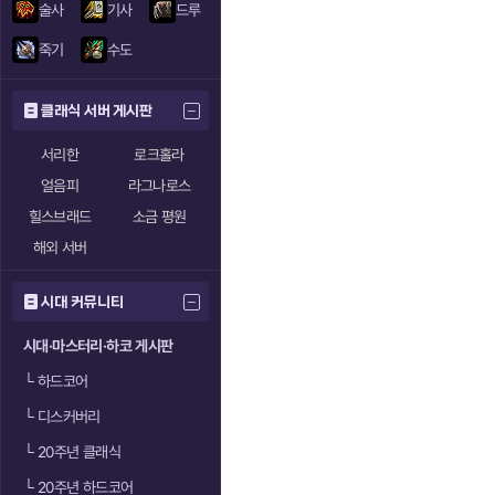
술사
기사
드루
죽기
수도
클래식 서버 게시판
서리한
로크홀라
얼음피
라그나로스
힐스브래드
소금 평원
해외 서버
시대 커뮤니티
시대·마스터리·하코 게시판
└
하드코어
└
디스커버리
└
20주년 클래식
└
20주년 하드코어