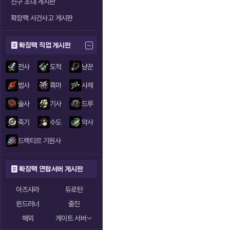
친구 초대 게시판
확장팩 사건사고 게시판
확장팩 직업 게시판
전사
도적
냥꾼
법사
흑마
사제
술사
기사
드루
죽기
수도
악사
드랙티르 기원사
확장팩 연합서버 게시판
아즈샤라
듀로탄
윈드러너
줄진
해외
게이트 서버