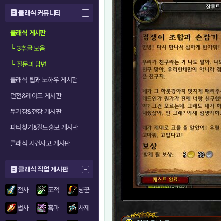
클래식 커뮤니티
클래식 게시판
└
3추글 모음
└
질문과 답변
클래식 팁과 노하우 게시판
던전&레이드 게시판
투기장&전장 게시판
파티찾기&길드홍보 게시판
클래식 사건사고 게시판
클래식 직업 게시판
전사
도적
냥꾼
법사
흑마
사제