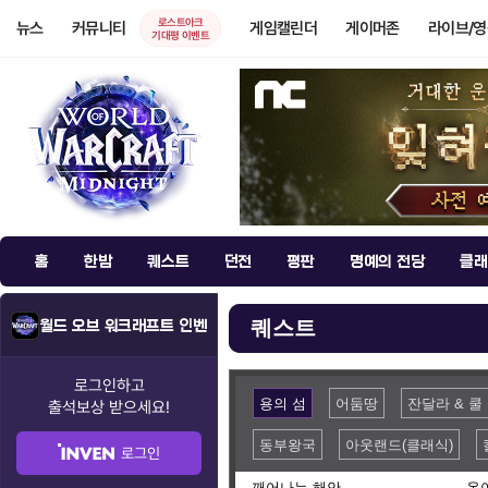
로스트아크
뉴스
커뮤니티
게임캘린더
게이머존
라이브/
기대평 이벤트
홈
한밤
퀘스트
던전
평판
명예의 전당
클래
퀘스트
월드 오브 워크래프트 인벤
로그인하고
용의 섬
어둠땅
잔달라 & 쿨
출석보상
받으세요!
동부왕국
아웃랜드(클래식)
로그인
깨어나는 해안
온