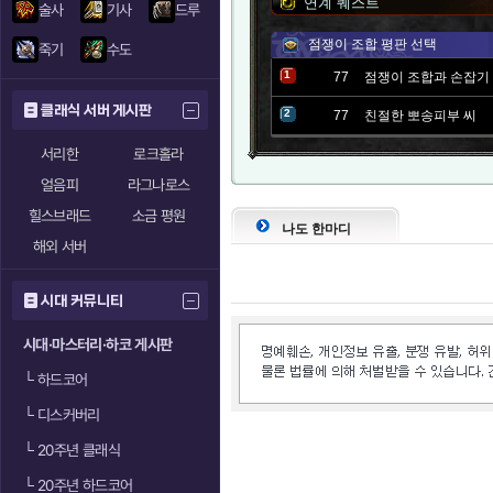
연계 퀘스트
술사
기사
드루
점쟁이 조합 평판 선택
죽기
수도
1
77
점쟁이 조합과 손잡기
클래식 서버 게시판
2
77
친절한 뽀송피부 씨
서리한
로크홀라
얼음피
라그나로스
힐스브래드
소금 평원
나도 한마디
해외 서버
시대 커뮤니티
시대·마스터리·하코 게시판
└
하드코어
└
디스커버리
└
20주년 클래식
└
20주년 하드코어