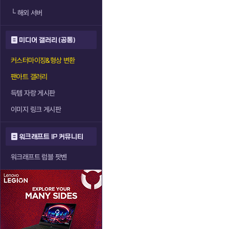
└
해외 서버
미디어 갤러리 (공통)
커스터마이징&형상 변환
팬아트 갤러리
득템 자랑 게시판
이미지 링크 게시판
워크래프트 IP 커뮤니티
워크래프트 럼블 팟벤