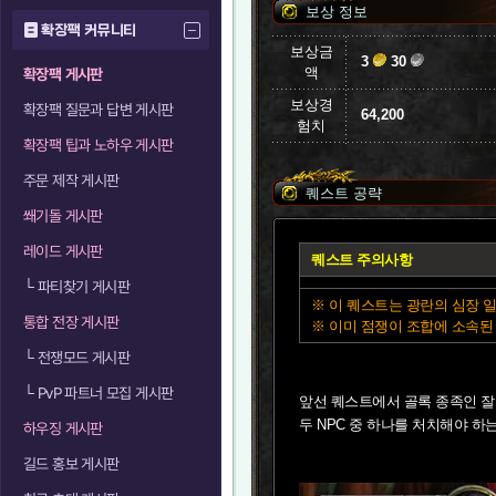
보상 정보
확장팩 커뮤니티
보상금
3
30
액
확장팩 게시판
보상경
확장팩 질문과 답변 게시판
64,200
험치
확장팩 팁과 노하우 게시판
주문 제작 게시판
퀘스트 공략
쐐기돌 게시판
레이드 게시판
퀘스트 주의사항
└
파티찾기 게시판
※ 이 퀘스트는 광란의 심장 
통합 전장 게시판
※ 이미 점쟁이 조합에 소속된
└
전쟁모드 게시판
└
PvP 파트너 모집 게시판
앞선 퀘스트에서 골록 종족인 잘
두 NPC 중 하나를 처치해야 
하우징 게시판
길드 홍보 게시판