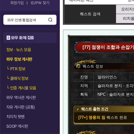
회원가입
ID/PW 찾기
오리지널
퀘스트 검색
리치왕
와우 화제 집중
[77] 점쟁이 조합과 손잡
정보 · 뉴스 모음
와우 정보 게시판
퀘스트 정보
└
PTR 정보
진영
얼라이언스
└
클래식 정보
지역
숄라자르 분지 - 조
└
인증 게시물 모음
획득
NPC - 숄라자르 분
와우 역사관 게시판
자유 게시판 (공통)
퀘스트 출현 조건
치지직 팟벤
[77+] 영웅의 짐
퀘스트 완료
SOOP 게시판