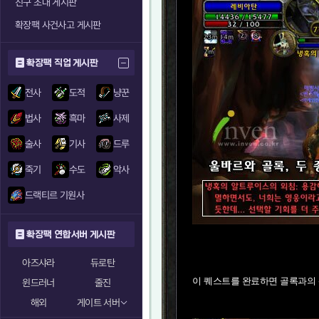
친구 초대 게시판
확장팩 사건사고 게시판
확장팩 직업 게시판
전사
도적
냥꾼
법사
흑마
사제
술사
기사
드루
죽기
수도
악사
드랙티르 기원사
확장팩 연합서버 게시판
아즈샤라
듀로탄
이 퀘스트를 완료하면 골록과의
윈드러너
줄진
해외
게이트 서버