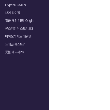
HyperX OMEN
브이 라이징
일곱 개의 대죄: Origin
몬스터헌터 스토리즈3
바이오하자드 레퀴엠
드래곤 퀘스트7
풋볼 매니저26