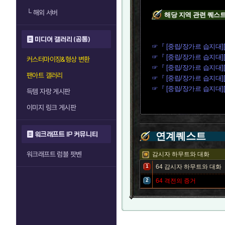
└
해외 서버
해당 지역 관련 퀘스
미디어 갤러리 (공통)
☞『 [중립/장가르 습지대][
☞『 [중립/장가르 습지대][
커스터마이징&형상 변환
☞『 [중립/장가르 습지대]
팬아트 갤러리
☞『 [중립/장가르 습지대]
☞『 [중립/장가르 습지대][
득템 자랑 게시판
이미지 링크 게시판
워크래프트 IP 커뮤니티
연계퀘스트
워크래프트 럼블 팟벤
감시자 하무트와 대화
1
64
감시자 하무트와 대화
2
64
격전의 증거