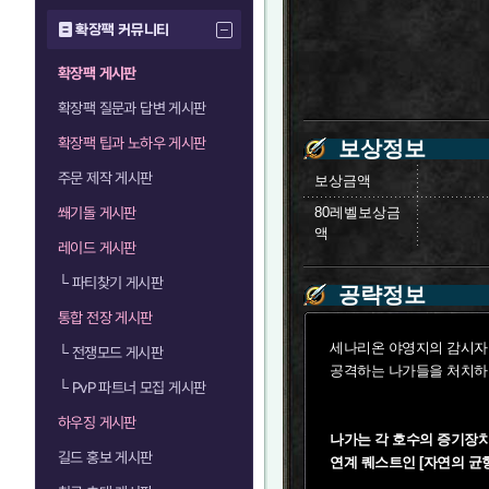
확장팩 커뮤니티
확장팩 게시판
확장팩 질문과 답변 게시판
확장팩 팁과 노하우 게시판
보상정보
주문 제작 게시판
보상금액
쐐기돌 게시판
80레벨보상금
액
레이드 게시판
└
파티찾기 게시판
공략정보
통합 전장 게시판
세나리온 야영지의 감시자
└
전쟁모드 게시판
공격하는 나가들을 처치하고
└
PvP 파트너 모집 게시판
하우징 게시판
나가는 각 호수의 증기장치
길드 홍보 게시판
연계 퀘스트인 [자연의 균