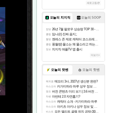
새로고침
오늘의 치지직
오늘의 SOOP
26년 7월 팔로우 상승량 TOP 30 - 월간 치지직
잡담
임나은) 진짜 음지;;
클립
젠레스 존 제로 캐릭터 코스프레한 꽁주
짤방
풍월량) 물소는 왜 물소라고 하는거야? 아! 그만 ㅋㅋ 알았어 ㅋㅋ
클립
치지직 애플TV 앱 출시
정보
더보기+
오늘의 팟벤
오늘의 핫벤
메모리 3사, 2027년 생산분 완판?
해외겜
카가미하라 하루 성우 정보 및 주요 필모
아스오라
버전 콘텐츠 미리 보기 | 3.6 버전 「신기루 속 등불 그림자, 속세에 깃든 검의 결심」이 8월 20일에 업데이트됩니다!
명조
아반테 2.0 자연흡기?
차벤
캐릭터 소개 - 카가미하라 하루
아스오라
아키츠 아키나 성우 정보 및 주요 필모
아스오라
모든 엘리트 골렘 위치 공략 (30개) - 방랑 결투가
비스트