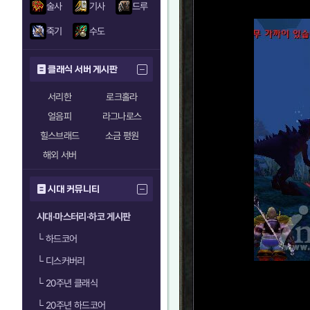
술사
기사
드루
죽기
수도
클래식 서버 게시판
서리한
로크홀라
얼음피
라그나로스
힐스브래드
소금 평원
해외 서버
시대 커뮤니티
시대·마스터리·하코 게시판
└
하드코어
└
디스커버리
└
20주년 클래식
└
20주년 하드코어