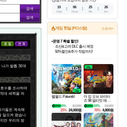
참가자 모집까지 남은 기간
10
06
25
25
Days
Hours
Min
Sec
게임 핫딜 (PC/스팀)
스토어+
문명 7 특별 할인!
조선&고려 DLC 출시 예정
50%할인&추가 적립까지!
마블 투혼 파이팅 소울즈 정식출시!
마블 히어로 총 출동&화려한 격투!
인벤게임즈 8월 특별 할인!
드래곤소드: 어웨이크닝 입점!
귀무자: 검의 길 예약 판매 중!
비스트 오브 리인카네이션 정식 출시!
커세어 코브 출시 기념 할인!
더 렐릭 퍼스트 가디언 정식 출시
베데스다 40주년 기념 할인 중!
캡콤 프렌차이즈 할인 진행 중!
캡콤 일부 상품 상시 할인
스타워즈 은하계 레이서
로블록스 기프트 카드 공식 입점
네이버 포인트 혜택까지!
인기 퍼블리셔 모음!
스팀으로 만나는 드래곤소드!
10% 할인과
게임프릭 신작 IP
해적'섬'을 발전시키자!
설화x하드코어 액션!
베데스다의 명작들을
몬헌, 바하 등 인기 IP를
몬헌 와일즈 & 드래곤즈 도그마2
인벤게임즈에서 10% 추가 적립
Robux를 가장 안전하고
나가 발톱 30개
최대 90% 할인가를 만나보세요!
네이버혜택과 함께 만나보세요!
이니&베니 혜택까지!
네이버 혜택가와 함께 예약하세요!
할인&네이버혜택으로 만나보세요!
네이버페이 혜택과 만나보세요!
40주년 프로모션으로 만나보세요!
할인가에 만나보세요!
일부 에디션 상시 할인!
혜택으로 예약 판매 중
편안하게 충전하세요
 호수를 조사하며
 적대 세력을 처
팰월드 Palworld
더 킹 오브 파이터
즈 98 얼티밋 매치
파이널 에디션 THE
5%
32,000
10%
16,000
KING OF FIGHTER
나가들은 계속해
25%
24,000원
70%
4,800원
S 98 ULTIMATE MA
을 일으켜 왔습니
TCH FINAL EDITIO
N
있지만 우리의 방