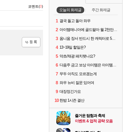
코멘트(
0
)
오늘의 화제글
주간 화제글
1
결국 돌고 돌아 와우
2
아이템매니아에 골드팔아 월 2천만원 넘게 버는 인간 있던데
3
옴니움 장서 반드시 한 캐릭터로 5단계까지 밀어야 하나요?
4
13~19일 할일은?
등록
5
약초/채광 패치됏나요?
6
다음주 금고 보상 아이템은 아이템강화 안되나요?
7
무두 아직도 모르겠는게
8
와우 뉴비 질문 있어여
9
대장정긴가요
10
한밤 1시즌 결산
즐거운 탐험과 축제
이벤트 & 업적 공략 모음