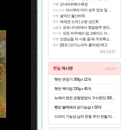
선녀바위해수욕장
여행
아사쿠라 마이 성우 정보 및 주요 필모
아스오라
설악산 울산바위
여행
세계관 소개 | 소명 상인회
명조
포트나이트에서 명일방주 엔드필드 [펠리카] 판매 예정
섭컬겜
모든 바우에라 업그레이드 아이템 획득 위치 공략 (89개)
비스트
선생님들 차 시동 끌 때 꾸르륵소리나는데
차벤
[명조 | 도미노피자 콜라보] 예고
명조
새로고침
핫딜
게시판
더보기+
햇반 큰공기 300g x 12개
햇반 백미밥 210g x 45개
뉴케어 완전 균형영양식 구수한맛 200ml x 24개
뺀닭 블랙페퍼 닭가슴살 x 50개
드라이 기능성 남자 운동 무지 반팔 티셔츠 빅사이즈