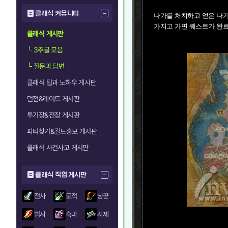
클래식 커뮤니티
나가를 처치하고 얻은 나가
가지고 가면 퀘스트가 완료
클래식 게시판
└
3추글 모음
└
질문과 답변
클래식 팁과 노하우 게시판
던전&레이드 게시판
투기장&전장 게시판
파티찾기&길드홍보 게시판
클래식 사건사고 게시판
클래식 직업 게시판
전사
도적
냥꾼
법사
흑마
사제