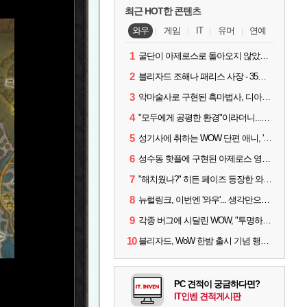
최근 HOT한 콘텐츠
와우
게임
IT
유머
연예
1
굴단이 아제로스로 돌아오지 않았다면? 와우 클래식+ 주목
2
블리자드 조해나 패리스 사장 - 35년 역사, 그리고 비전
3
악마술사로 구현된 흑마법사, 디아4 x 와우 콜라보 살펴보기
4
"모두에게 공평한 환경"이라더니...여전히 살아있는 애드온
5
성기사에 취하는 WOW 단편 애니, '신성한 모든 것'
6
성수동 핫플에 구현된 아제로스 영웅들의 안식처, WoW 홈스윗홈
7
"해치웠나?" 히든 페이즈 등장한 와우 '한밤', 세계 최초 킬은 '팀 리퀴드'
8
뉴럴링크, 이번엔 '와우'... 생각만으로 게임하는 시대 성큼
9
각종 버그에 시달린 WOW, "투명하고 신속한 소통과 대응 약속"
10
블리자드, WoW 한밤 출시 기념 행사 '홈스윗홈' 28일 개최
PC 견적이 궁금하다면?
IT인벤 견적게시판