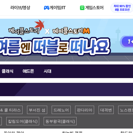
최대 90% 할인
라이브/영상
게이밍/IT
게임스토어
8월 프로모션
클래식
애드온
시대
& 쿨 티라스
부서진 섬
드레노어
판다리아
대격변
노스랜
칼림도어(클래식)
동부왕국(클래식)
온아라 평야
하늘빛 평원
탈드라