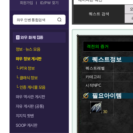
회원가입
ID/PW 찾기
오
퀘스트 검색
와우 화제 집중
격전의 증거
정보 · 뉴스 모음
퀘스트정보
와우 정보 게시판
└
PTR 정보
퀘스트레벨
카테고리
└
클래식 정보
시작NPC
└
인증 게시물 모음
필요아이템
와우 역사관 게시판
자유 게시판 (공통)
30
치지직 팟벤
SOOP 게시판