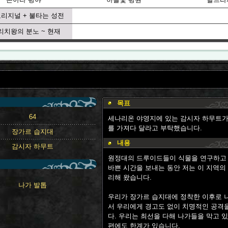
리지널 + 불타는 성전
리치왕의 분노 ~ 현재
목표
64
세나리온 야영지에 있는 감시자 하무트가 
를 가져다 달라고 부탁했습니다.
장가르 습지대
내용
감시자 하무트
원정대의 드루이드들이 식물을 연구하고
바쁜 시간을 보내는 동안 저는 이 지역의
리해 왔습니다.
나가 발톱
우리가 장가르 습지대에 정착한 이후로 
서 우리에게 경고도 없이 치명적인 공격
다. 우리는 최선을 다해 나가들을 막고 
편에도 한계가 있습니다.