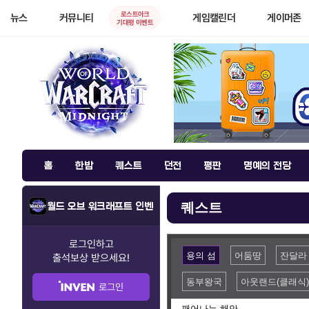
로스트아크
뉴스
커뮤니티
게임캘린더
게이머존
기대평 이벤트
홈
한밤
퀘스트
던전
평판
명예의 전당
퀘스트
월드 오브 워크래프트 인벤
로그인하고
용의 섬
어둠땅
잔달라 
출석보상
받으세요!
동부왕국
아웃랜드(클래식)
로그인
깨어나는 해안