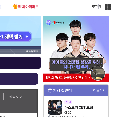
혜택.아이마트
로그인
인
벤
전
체
사
이
트
맵
게임 캘린더
더보기+
드
칼림도어
모집
아스오라 CBT 모집
08.19
서스