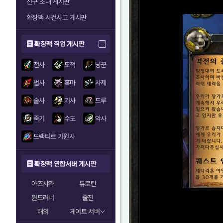
친구 초대 게시판
확장팩 사건사고 게시판
확장팩 직업 게시판
전사
도적
냥꾼
법사
흑마
사제
술사
기사
드루
죽기
수도
악사
드랙티르 기원사
확장팩 연합서버 게시판
아즈샤라
듀로탄
윈드러너
줄진
해외
게이트 서버