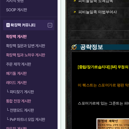
치지직 팟벤
피비늘일족 노예감독
SOOP 게시판
피비늘일족 마법부여사
확장팩 커뮤니티
확장팩 게시판
확장팩 질문과 답변 게시판
공략정보
확장팩 팁과 노하우 게시판
주문 제작 게시판
[중립/장가르습지대] [64] 우정
쐐기돌 게시판
레이드 게시판
이 퀘스트는 스포어가르 평판 약
└
파티찾기 게시판
통합 전장 게시판
스포어가르에 있는 그준트는 피비
└
전쟁모드 게시판
└
PvP 파트너 모집 게시판
하우징 게시판