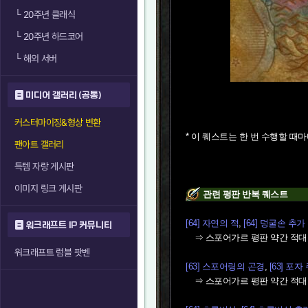
└
20주년 클래식
└
20주년 하드코어
└
해외 서버
미디어 갤러리 (공통)
커스터마이징&형상 변환
* 이 퀘스트는 한 번 수행할 때마
팬아트 갤러리
득템 자랑 게시판
이미지 링크 게시판
관련 평판 반복 퀘스트
[64] 자연의 적
,
[64] 덩굴손 추가
워크래프트 IP 커뮤니티
⇒ 스포어가르 평판 약간 적대
워크래프트 럼블 팟벤
[63] 스포어링의 곤경
,
[63] 포
⇒ 스포어가르 평판 약간 적대