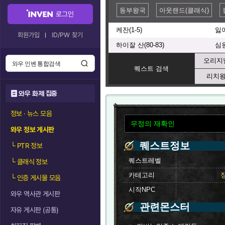
동부왕국
아웃랜드(클래식)
로그인
케잔(1-5)
잃어
회원가입
ID/PW 찾기
하이잘 산(80-83)
심원
오리지널
퀘스트 검색
리치왕
와우 화제 집중
정보 · 뉴스 모음
우정의 재확인
와우 정보 게시판
퀘스트정보
└
PTR 정보
퀘스트레벨
└
클래식 정보
카테고리
└
인증 게시물 모음
시작NPC
와우 역사관 게시판
관련몬스터
자유 게시판 (공통)