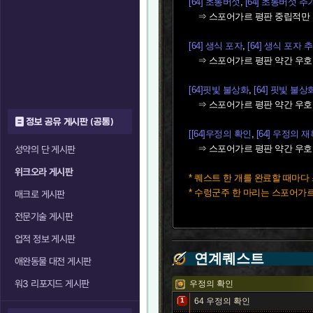
[64] 초롱버섯
,
[64] 초롱버섯 추
⇒ 스포어가르 평판 중립적만 
[64] 생식 포자
,
[64] 생식 포자 
⇒ 스포어가르 평판 약간 우호
[64]핏빛 불상화
,
[64] 핏빛 불
⇒ 스포어가르 평판 약간 우호
정보 공유 게시판 (공통)
[[64]우정의 확인
,
[64] 우정의 
⇒ 스포어가르 평판 약간 우호
성약의 단 게시판
위크오라 게시판
* 퀘스트 한 개를 완료할 때마다 
* 수렁군주 한 마리는 스포어가르 
매크로 게시판
전문기술 게시판
업적 정보 게시판
연계퀘스트
애완동물 대전 게시판
워3 리포지드 게시판
우정의 확인
1
64
우정의 확인