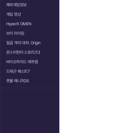
해외게임정보
게임 영상
HyperX OMEN
브이 라이징
일곱 개의 대죄: Origin
몬스터헌터 스토리즈3
바이오하자드 레퀴엠
드래곤 퀘스트7
풋볼 매니저26