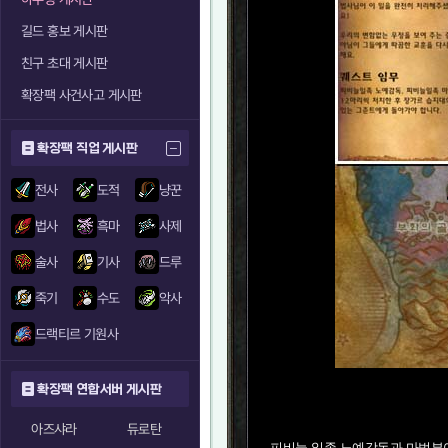
길드 홍보 게시판
친구 초대 게시판
확장팩 사건사고 게시판
확장팩 직업 게시판
전사
도적
냥꾼
법사
흑마
사제
술사
기사
드루
죽기
수도
악사
드랙티르 기원사
확장팩 연합서버 게시판
아즈샤라
듀로탄
피비늘 일족 노예감독과 마법부여