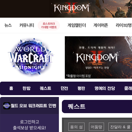
로스트아크
뉴스
커뮤니티
게임캘린더
게이머존
라이브/
기대평 이벤트
홈
한밤
퀘스트
던전
평판
명예의 전당
클래
퀘스트
월드 오브 워크래프트 인벤
로그인하고
용의 섬
어둠땅
잔달라 & 쿨
출석보상
받으세요!