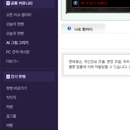
공통 커뮤니티
2
64
우정의 재확인
오픈 이슈 갤러리
오늘의 핫벤
나도 한마디
오늘의 팟벤
AI 그림 그리기
PC 견적 게시판
더보기
인기 팟벤
팟벤 바로가기
치지직
차벤
걸그룹
여행