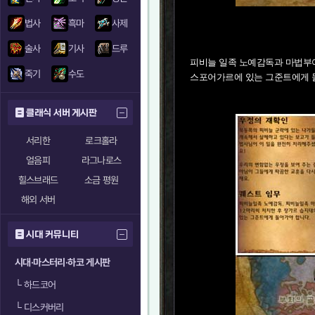
법사
흑마
사제
술사
기사
드루
피비늘 일족 노예감독과 마법부여
죽기
수도
스포어가르에 있는 그준트에게 
클래식 서버 게시판
서리한
로크홀라
얼음피
라그나로스
힐스브래드
소금 평원
해외 서버
시대 커뮤니티
시대·마스터리·하코 게시판
└
하드코어
└
디스커버리