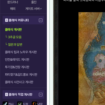
윈드러너
줄진
해외
게이트 서버
클래식 커뮤니티
클래식 게시판
└
3추글 모음
└
질문과 답변
클래식 팁과 노하우 게시판
던전&레이드 게시판
투기장&전장 게시판
파티찾기&길드홍보 게시판
클래식 사건사고 게시판
클래식 직업 게시판
전사
도적
냥꾼