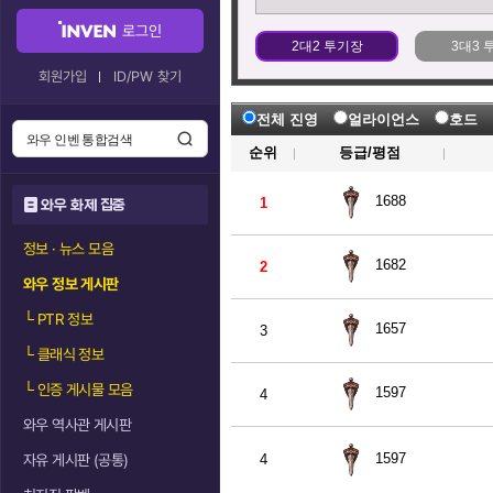
로그인
2대2 투기장
3대3 
회원가입
ID/PW 찾기
전체 진영
얼라이언스
호드
순위
등급/평점
1688
1
와우 화제 집중
정보 · 뉴스 모음
1682
2
와우 정보 게시판
└
PTR 정보
1657
3
└
클래식 정보
└
인증 게시물 모음
1597
4
와우 역사관 게시판
1597
자유 게시판 (공통)
4