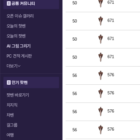
671
50
공통 커뮤니티
오픈 이슈 갤러리
671
50
오늘의 핫벤
오늘의 팟벤
671
50
AI 그림 그리기
PC 견적 게시판
671
50
더보기
576
56
인기 팟벤
576
56
팟벤 바로가기
치지직
576
56
차벤
걸그룹
576
56
여행