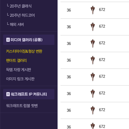
└
20주년 클래식
672
36
└
20주년 하드코어
└
해외 서버
672
36
미디어 갤러리 (공통)
672
36
커스터마이징&형상 변환
672
팬아트 갤러리
36
득템 자랑 게시판
672
36
이미지 링크 게시판
672
36
워크래프트 IP 커뮤니티
워크래프트 럼블 팟벤
672
36
672
36