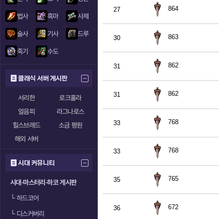
864
27
법사
흑마
사제
술사
기사
드루
863
30
죽기
수도
862
31
클래식 서버 게시판
862
31
서리한
로크홀라
얼음피
라그나로스
768
33
힐스브래드
소금 평원
해외 서버
768
33
시대 커뮤니티
765
35
시대·마스터리·하코 게시판
└
하드코어
672
36
└
디스커버리