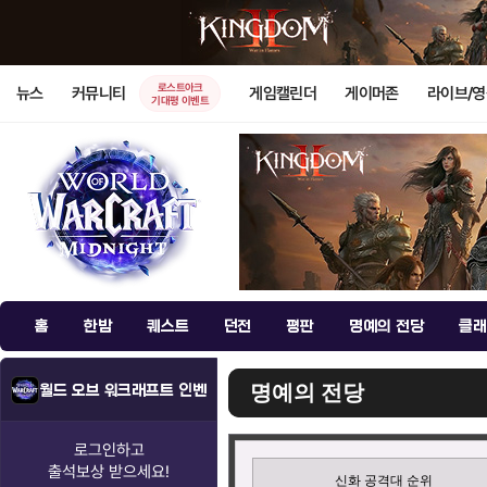
로스트아크
뉴스
커뮤니티
게임캘린더
게이머존
라이브/
기대평 이벤트
홈
한밤
퀘스트
던전
평판
명예의 전당
클래
명예의 전당
월드 오브 워크래프트 인벤
로그인하고
출석보상
받으세요!
신화 공격대 순위