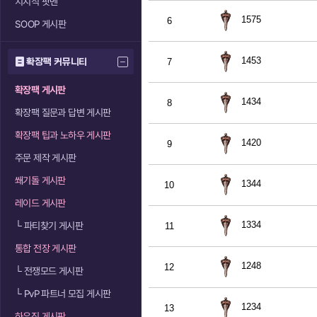
치지직 팟벤
1575
6
SOOP 게시판
1453
확장팩 커뮤니티
7
확장팩 게시판
1434
8
확장팩 질문과 답변 게시판
확장팩 팁과 노하우 게시판
1420
9
주문 제작 게시판
쐐기돌 게시판
1344
10
레이드 게시판
1334
└
파티찾기 게시판
11
통합 전장 게시판
1248
12
└
전쟁모드 게시판
└
PvP 파트너 모집 게시판
1234
13
하우징 게시판