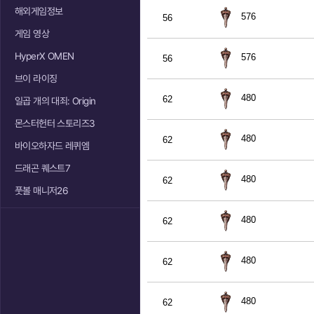
해외게임정보
576
56
게임 영상
HyperX OMEN
576
56
브이 라이징
480
62
일곱 개의 대죄: Origin
몬스터헌터 스토리즈3
480
62
바이오하자드 레퀴엠
드래곤 퀘스트7
480
62
풋볼 매니저26
480
62
480
62
480
62