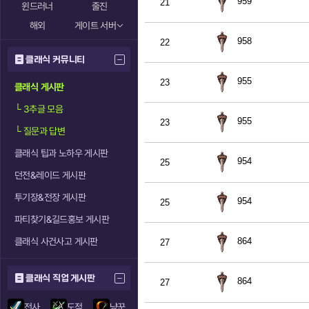
959
21
윈드러너
줄진
해외
게이트 서버
958
22
클래식 커뮤니티
955
23
클래식 게시판
└
3추글 모음
955
23
└
질문과 답변
클래식 팁과 노하우 게시판
954
25
던전&레이드 게시판
투기장&전장 게시판
954
25
파티찾기&길드홍보 게시판
클래식 사건사고 게시판
864
27
클래식 직업 게시판
864
27
전사
도적
냥꾼