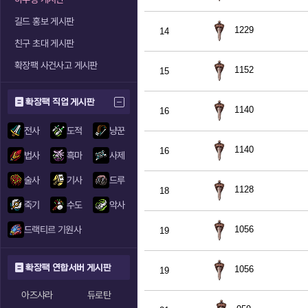
길드 홍보 게시판
1229
14
친구 초대 게시판
확장팩 사건사고 게시판
1152
15
확장팩 직업 게시판
1140
16
전사
도적
냥꾼
1140
16
법사
흑마
사제
술사
기사
드루
1128
18
죽기
수도
악사
드랙티르 기원사
1056
19
확장팩 연합서버 게시판
1056
19
아즈샤라
듀로탄