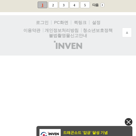
1
다음
2
3
4
5
로그인
PC화면
퀵링크
설정
청소년보호정책
이용약관
개인정보처리방침
▲
불법촬영물신고안내
(주)
인
벤
드래곤소드 '압긍' 달성 기념