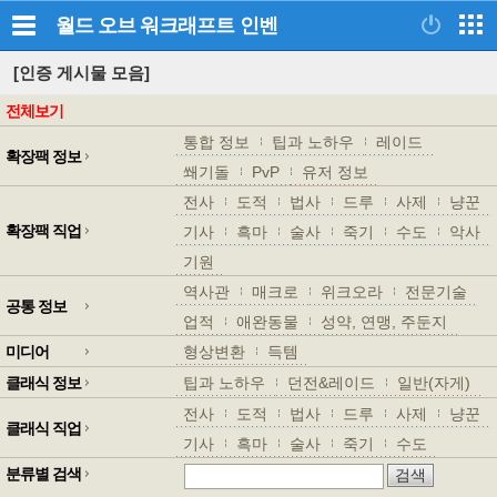
월드 오브 워크래프트
인벤
[인증 게시물 모음]
전체보기
통합 정보
팁과 노하우
레이드
확장팩 정보
쐐기돌
PvP
유저 정보
전사
도적
법사
드루
사제
냥꾼
확장팩 직업
기사
흑마
술사
죽기
수도
악사
기원
역사관
매크로
위크오라
전문기술
공통 정보
업적
애완동물
성약, 연맹, 주둔지
미디어
형상변환
득템
클래식 정보
팁과 노하우
던전&레이드
일반(자게)
전사
도적
법사
드루
사제
냥꾼
클래식 직업
기사
흑마
술사
죽기
수도
분류별 검색