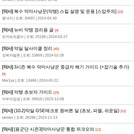
[악사]
복수 악마사냥꾼(악탱) 스킬 설명 및 운용 [스압주의]
[19]
풍낙자 | 조회: 30697 | 2024-04-30
[악사]
뉴비 악탱 정리용 글
[4]
린저씨와줌마 | 조회: 25198 | 2024-03-27
[악사]
악딜 딜사이클 정리
[45]
정복자탈론 | 조회: 23869 | 2024-02-26
[악사]
3시즌 복수 악마사냥꾼 중급자 쐐기 가이드 (+잡기술 추가)
[9]
Mar1ya | 조회: 13466 | 2024-02-22
[악사]
악탱 초보자 가이드
[29]
어부의집념 | 조회: 36816 | 2023-12-08
[악사]
(10.2)악딜 GSE매크로 원버튼 딜 (초보, 파멸, 쉬운딜)
[53]
vendor | 조회: 26286 | 2023-11-13
[악사]
[용군단 시즌3]악마사냥꾼 통합 위크오라
[13]