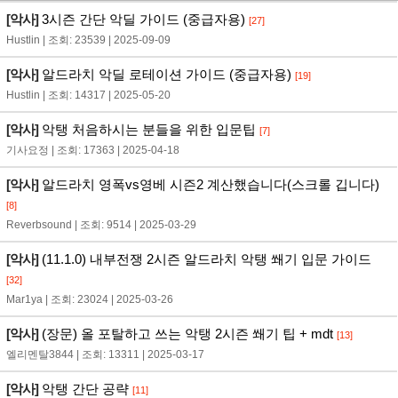
[악사]
3시즌 간단 악딜 가이드 (중급자용)
[27]
Hustlin | 조회: 23539 | 2025-09-09
[악사]
알드라치 악딜 로테이션 가이드 (중급자용)
[19]
Hustlin | 조회: 14317 | 2025-05-20
[악사]
악탱 처음하시는 분들을 위한 입문팁
[7]
기사요정 | 조회: 17363 | 2025-04-18
[악사]
알드라치 영폭vs영베 시즌2 계산했습니다(스크롤 깁니다)
[8]
Reverbsound | 조회: 9514 | 2025-03-29
[악사]
(11.1.0) 내부전쟁 2시즌 알드라치 악탱 쐐기 입문 가이드
[32]
Mar1ya | 조회: 23024 | 2025-03-26
[악사]
(장문) 올 포탈하고 쓰는 악탱 2시즌 쐐기 팁 + mdt
[13]
엘리멘탈3844 | 조회: 13311 | 2025-03-17
[악사]
악탱 간단 공략
[11]