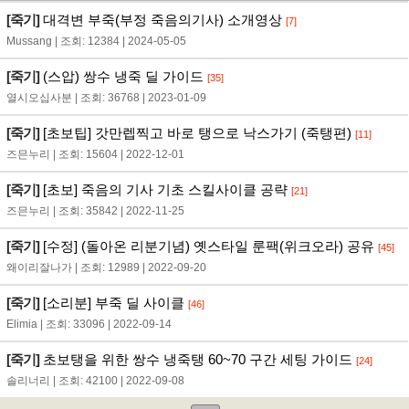
[죽기]
대격변 부죽(부정 죽음의기사) 소개영상
[7]
Mussang | 조회: 12384 | 2024-05-05
[죽기]
(스압) 쌍수 냉죽 딜 가이드
[35]
열시오십사분 | 조회: 36768 | 2023-01-09
[죽기]
[초보팁] 갓만렙찍고 바로 탱으로 낙스가기 (죽탱편)
[11]
즈믄누리 | 조회: 15604 | 2022-12-01
[죽기]
[초보] 죽음의 기사 기초 스킬사이클 공략
[21]
즈믄누리 | 조회: 35842 | 2022-11-25
[죽기]
[수정] (돌아온 리분기념) 옛스타일 룬팩(위크오라) 공유
[45]
왜이리잘나가 | 조회: 12989 | 2022-09-20
[죽기]
[소리분] 부죽 딜 사이클
[46]
Elimia | 조회: 33096 | 2022-09-14
[죽기]
초보탱을 위한 쌍수 냉죽탱 60~70 구간 세팅 가이드
[24]
솔리너리 | 조회: 42100 | 2022-09-08