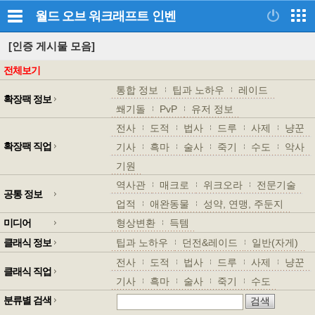
월드 오브 워크래프트
인벤
[인증 게시물 모음]
전체보기
통합 정보
팁과 노하우
레이드
확장팩 정보
쐐기돌
PvP
유저 정보
전사
도적
법사
드루
사제
냥꾼
확장팩 직업
기사
흑마
술사
죽기
수도
악사
기원
역사관
매크로
위크오라
전문기술
공통 정보
업적
애완동물
성약, 연맹, 주둔지
미디어
형상변환
득템
클래식 정보
팁과 노하우
던전&레이드
일반(자게)
전사
도적
법사
드루
사제
냥꾼
클래식 직업
기사
흑마
술사
죽기
수도
분류별 검색