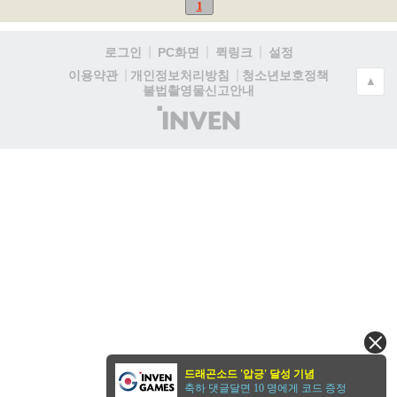
1
로그인
PC화면
퀵링크
설정
청소년보호정책
이용약관
개인정보처리방침
▲
불법촬영물신고안내
(주)
인
벤
드래곤소드 '압긍' 달성 기념
축하 댓글달면 10 명에게 코드 증정