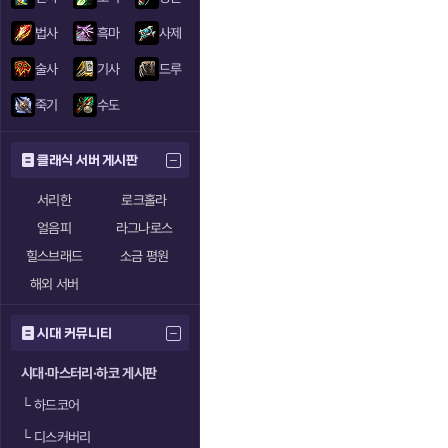
법사
흑마
사제
술사
기사
드루
죽기
수도
클래식 서버 게시판
서리한
로크홀라
얼음피
라그나로스
힐스브래드
소금 평원
해외 서버
시대 커뮤니티
시대·마스터리·하코 게시판
└
하드코어
└
디스커버리