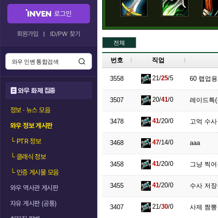
로그인
회원가입
ID/PW 찾기
전체
번호
직업
21/
25
/5
3558
60 랩업용
와우 화제 집중
20/
41
/0
3507
레이드특(
정보 · 뉴스 모음
41
/20/0
3478
고억 수사
와우 정보 게시판
└
PTR 정보
47
/14/0
3468
aaa
└
클래식 정보
41
/20/0
3458
그냥 찍어
└
인증 게시물 모음
41
/20/0
3455
수사 저장
와우 역사관 게시판
자유 게시판 (공통)
21/
30
/0
3407
사제 짬뽕