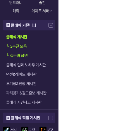
윈드러너
줄진
해외
게이트 서버
클래식 커뮤니티
클래식 게시판
└
3추글 모음
└
질문과 답변
클래식 팁과 노하우 게시판
던전&레이드 게시판
투기장&전장 게시판
파티찾기&길드홍보 게시판
클래식 사건사고 게시판
클래식 직업 게시판
전사
도적
냥꾼