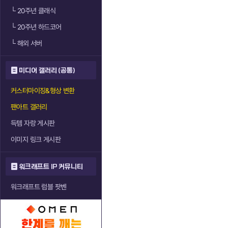
└
20주년 클래식
└
20주년 하드코어
└
해외 서버
미디어 갤러리 (공통)
커스터마이징&형상 변환
팬아트 갤러리
득템 자랑 게시판
이미지 링크 게시판
워크래프트 IP 커뮤니티
워크래프트 럼블 팟벤