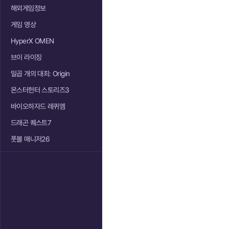
해외게임정보
게임 영상
HyperX OMEN
브이 라이징
일곱 개의 대죄: Origin
몬스터헌터 스토리즈3
바이오하자드 레퀴엠
드래곤 퀘스트7
풋볼 매니저26