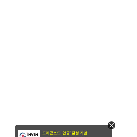
드래곤소드 '압긍' 달성 기념