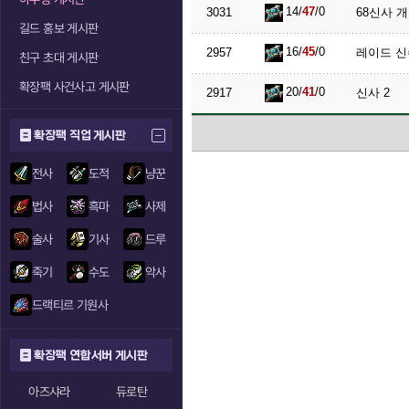
14/
47
/0
3031
68신사 
길드 홍보 게시판
16/
45
/0
2957
레이드 신
친구 초대 게시판
확장팩 사건사고 게시판
20/
41
/0
2917
신사 2
확장팩 직업 게시판
전사
도적
냥꾼
법사
흑마
사제
술사
기사
드루
죽기
수도
악사
드랙티르 기원사
확장팩 연합서버 게시판
아즈샤라
듀로탄