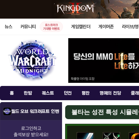
로스트아크
뉴스
커뮤니티
게임캘린더
게이머존
라이브/
기대평 이벤트
홈
한밤
퀘스트
던전
평판
명예의 전당
클래
불타는 성전 특성 시뮬
월드 오브 워크래프트 인벤
로그인하고
출석보상
받으세요!