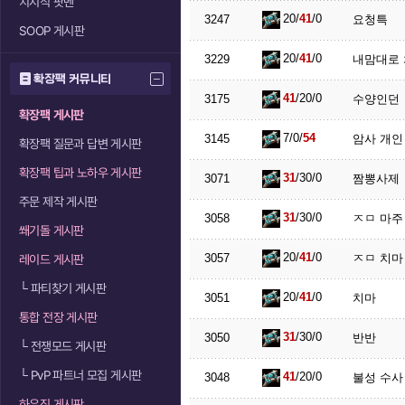
치지직 팟벤
20/
41
/0
3247
요청특
SOOP 게시판
20/
41
/0
3229
내맘대로
확장팩 커뮤니티
41
/20/0
3175
수양인던
확장팩 게시판
7/0/
54
3145
암사 개인
확장팩 질문과 답변 게시판
확장팩 팁과 노하우 게시판
31
/30/0
3071
짬뽕사제
주문 제작 게시판
31
/30/0
3058
ㅈㅁ 마주
쐐기돌 게시판
20/
41
/0
3057
ㅈㅁ 치마
레이드 게시판
└
파티찾기 게시판
20/
41
/0
3051
치마
통합 전장 게시판
31
/30/0
3050
반반
└
전쟁모드 게시판
└
PvP 파트너 모집 게시판
41
/20/0
3048
불성 수사
하우징 게시판