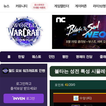
로스트아크
뉴스
커뮤니티
게임캘린더
게이머존
라이브/
기대평 이벤트
홈
한밤
퀘스트
던전
평판
명예의 전당
클래
불타는 성전 특성 시뮬
월드 오브 워크래프트 인벤
로그인하고
포인트
41
/20/0
출석보상
받으세요!
수양
41
로그인