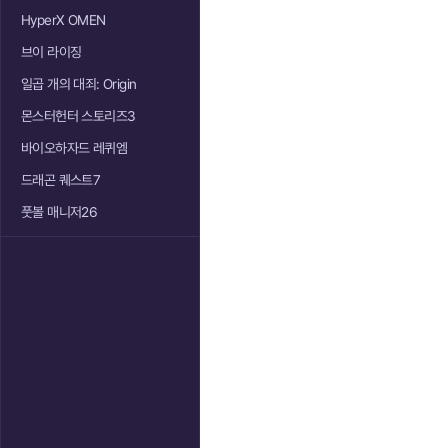
HyperX OMEN
브이 라이징
일곱 개의 대죄: Origin
몬스터헌터 스토리즈3
바이오하자드 레퀴엠
드래곤 퀘스트7
풋볼 매니저26