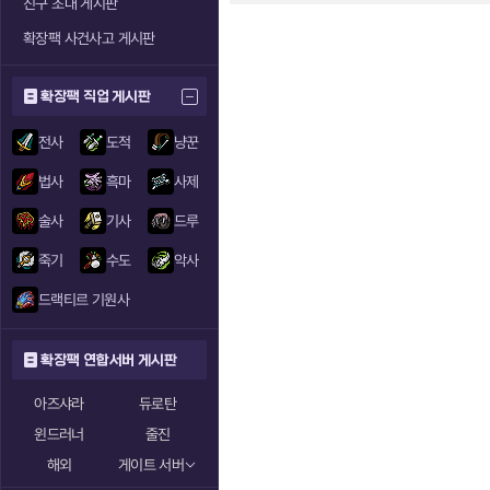
친구 초대 게시판
확장팩 사건사고 게시판
확장팩 직업 게시판
전사
도적
냥꾼
법사
흑마
사제
술사
기사
드루
죽기
수도
악사
드랙티르 기원사
확장팩 연합서버 게시판
아즈샤라
듀로탄
윈드러너
줄진
해외
게이트 서버