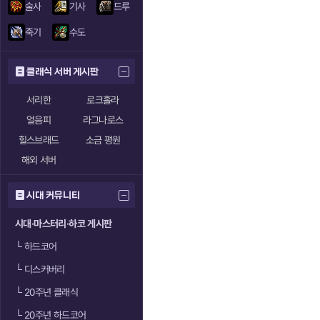
술사
기사
드루
죽기
수도
클래식 서버 게시판
서리한
로크홀라
얼음피
라그나로스
힐스브래드
소금 평원
해외 서버
시대 커뮤니티
시대·마스터리·하코 게시판
└
하드코어
└
디스커버리
└
20주년 클래식
└
20주년 하드코어