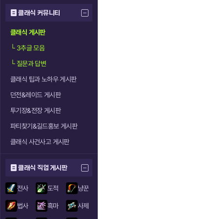
클래식 커뮤니티
클래식 게시판
└
3추글 모음
└
질문과 답변
클래식 팁과 노하우 게시판
던전&레이드 게시판
투기장&전장 게시판
파티찾기&길드홍보 게시판
클래식 사건사고 게시판
클래식 직업 게시판
전사
도적
냥꾼
법사
흑마
사제