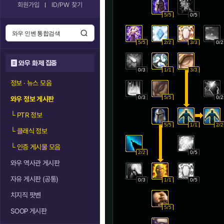
회원가입
ID/PW 찾기
5/5
0/5
5/5
2/2
3/3
0/2
와우 화제 집중
0/3
1/1
3/3
정보 · 뉴스 모음
0/3
5/5
0/2
와우 정보 게시판
└
PTR 정보
5/5
1/1
2/2
└
클래식 정보
└
인증 게시물 모음
2/2
0/5
와우 역사관 게시판
자유 게시판 (공통)
0/3
1/1
0/5
치지직 팟벤
5/5
SOOP 게시판