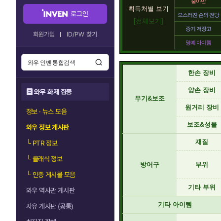
줄아만
획득처별 보기
로그인
으스러진 손의 전당
[전체보기]
증기 저장고
회원가입
ID/PW 찾기
명예 아이템
한손 장비
양손 장비
와우 화제 집중
무기&보조
원거리 장비
정보 · 뉴스 모음
보조&성물
와우 정보 게시판
재질
└
PTR 정보
└
클래식 정보
방어구
부위
└
인증 게시물 모음
기타 부위
와우 역사관 게시판
기타 아이템
자유 게시판 (공통)