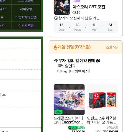
성루
피의 용광로
모집
아스오라 CBT 모집
역소
지하수렁
08.19
나르
마법학자의 정원
참가자 모집까지 남은 기간
12
18
11
33
vP
정의의 휘장
Days
Hours
Min
Sec
게임 핫딜 (PC/스팀)
스토어+
귀무자: 검의 길 예약 판매 중!
10% 할인과
이니&베니 혜택까지!
비스트 오브 리인카네이션 정식 출시!
인벤게임즈 8월 특별 할인!
드래곤소드: 어웨이크닝 입점!
문명 7 특별 할인!
커세어 코브 출시 기념 할인!
더 렐릭 퍼스트 가디언 정식 출시
베데스다 40주년 기념 할인 중!
마블 투혼 파이팅 소울즈 예약 판매 중!
캡콤 프렌차이즈 할인 진행 중!
캡콤 일부 상품 상시 할인
스타워즈 은하계 레이서
로블록스 기프트 카드 공식 입점
게임프릭 신작 IP
인기 퍼블리셔 모음!
스팀으로 만나는 드래곤소드!
조선&고려 DLC 출시 예정
해적'섬'을 발전시키자!
설화x하드코어 액션!
베데스다의 명작들을
마블 히어로 총 출동&화려한 격투!
몬헌, 바하 등 인기 IP를
몬헌 와일즈 & 드래곤즈 도그마2
인벤게임즈에서 10% 추가 적립
Robux를 가장 안전하고
네이버 혜택가와 함께 예약하세요!
최대 90% 할인가를 만나보세요!
네이버혜택과 함께 만나보세요!
50%할인&추가 적립까지!
할인&네이버혜택으로 만나보세요!
네이버페이 혜택과 만나보세요!
40주년 프로모션으로 만나보세요!
네이버 포인트 혜택까지!
할인가에 만나보세요!
일부 에디션 상시 할인!
혜택으로 예약 판매 중
편안하게 충전하세요
손
드래곤소드 어웨이
닌텐도 스위치 2 본
크닝 DragonSword A
체 + 마리오 카트 월
wakening
드
10%
746,000