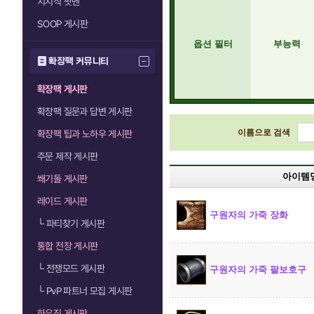
치지직 팟벤
SOOP 게시판
옵션 필터
부능력
확장팩 커뮤니티
확장팩 게시판
확장팩 질문과 답변 게시판
이름으로 검색
확장팩 팁과 노하우 게시판
주문 제작 게시판
아이템
쐐기돌 게시판
레이드 게시판
구원자의 가죽 장화
└
파티찾기 게시판
통합 전장 게시판
└
전쟁모드 게시판
구원자의 가죽 팔보호구
└
PvP 파트너 모집 게시판
하우징 게시판