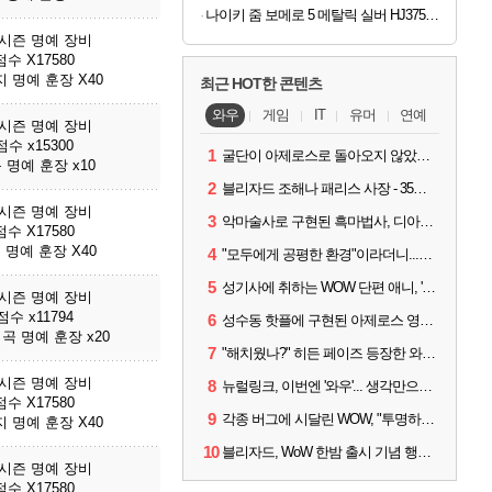
나이키 줌 보메로 5 메탈릭 실버 HJ3758-001 남자 운동화
3시즌 명예 장비
수 X17580
 명예 훈장 X40
최근 HOT한 콘텐츠
와우
게임
IT
유머
연예
3시즌 명예 장비
수 x15300
1
굴단이 아제로스로 돌아오지 않았다면? 와우 클래식+ 주목
 명예 훈장 x10
2
블리자드 조해나 패리스 사장 - 35년 역사, 그리고 비전
3시즌 명예 장비
3
악마술사로 구현된 흑마법사, 디아4 x 와우 콜라보 살펴보기
수 X17580
 명예 훈장 X40
4
"모두에게 공평한 환경"이라더니...여전히 살아있는 애드온
5
성기사에 취하는 WOW 단편 애니, '신성한 모든 것'
3시즌 명예 장비
수 x11794
6
성수동 핫플에 구현된 아제로스 영웅들의 안식처, WoW 홈스윗홈
곡 명예 훈장 x20
7
"해치웠나?" 히든 페이즈 등장한 와우 '한밤', 세계 최초 킬은 '팀 리퀴드'
3시즌 명예 장비
8
뉴럴링크, 이번엔 '와우'... 생각만으로 게임하는 시대 성큼
수 X17580
9
각종 버그에 시달린 WOW, "투명하고 신속한 소통과 대응 약속"
 명예 훈장 X40
10
블리자드, WoW 한밤 출시 기념 행사 '홈스윗홈' 28일 개최
3시즌 명예 장비
수 X17580