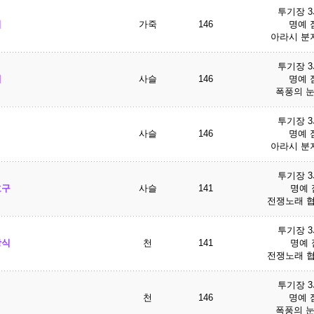
투기장 
띠
가죽
146
명예 점
아라시 분지
투기장 
개
사슬
146
명예 점
폭풍의 눈
투기장 
사슬
146
명예 점
아라시 분지
투기장 
호구
사슬
141
명예 점
전쟁노래 협
투기장 
장식
천
141
명예 점
전쟁노래 협
투기장 
천
146
명예 점
폭풍의 눈