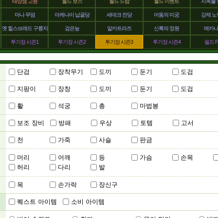
태양샘 고원
월드 보스
월드 드랍
월드 이벤트
지옥불 
마나 무덤
아케나이 납골당
세데크 전당
어둠의 미궁
강제 노
옛 힐스브래드 구릉지
검은늪
알카트라즈
신록의 정원
메카
투기장 시즌1
투기장 시즌2
투기장 시즌3
투기장 시즌4
필드 P
단검
장착무기
도끼
둔기
도검
지팡이
장창
도끼
둔기
도검
활
석궁
총
마법봉
보조 장비
방패
우상
토템
고서
천
가죽
사슬
판금
머리
어깨
등
가슴
손목
허리
다리
발
목
손가락
장신구
퀘스트 아이템
소비 아이템