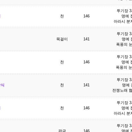
투기장 
띠
천
146
명예 점
아라시 분지
투기장 
목걸이
141
명예 점
폭풍의 눈
투기장 
천
146
명예 점
폭풍의 눈
투기장 
장식
천
141
명예 점
전쟁노래 협
투기장 
띠
천
146
명예 점
아라시 분지
투기장 
판금
146
명예 점