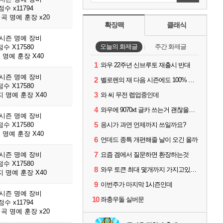
수 x11794
곡 명예 훈장 x20
확장팩
클래식
3시즌 명예 장비
오늘의 화제글
주간 화제글
수 X17580
 명예 훈장 X40
1
와우 22주년 신브루토 재출시 반대
3시즌 명예 장비
2
벨로렌의 재 다음 시즌에도 100% 드랍이죠??
수 X17580
3
 명예 훈장 X40
와 씨 무전 렙업중인데
4
와우에 9070xt 글카 쓰는거 괜찮을까요?
3시즌 명예 장비
5
수 X17580
응시가 과연 언제까지 쓰일까요?
 명예 훈장 X40
6
언데드 종특 개편해줄 날이 오긴 올까
7
3시즌 명예 장비
요즘 겜에서 질문하면 환장하는것
수 X17580
8
와우 토큰 최대 몇개까지 가지고있을수있나요?
 명예 훈장 X40
9
이번주가 마지막 1시즌인데
3시즌 명예 장비
10
좌충우돌 실버문
수 x11794
곡 명예 훈장 x20