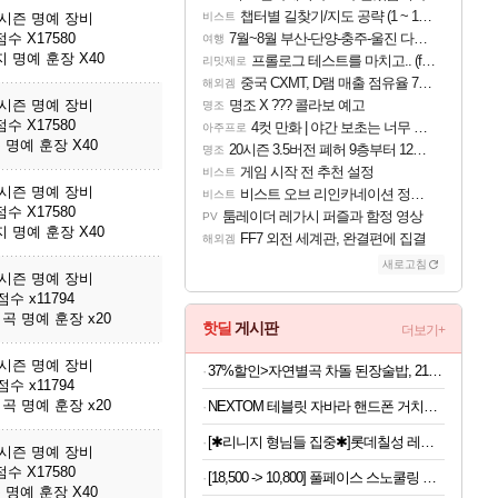
챕터별 길찾기/지도 공략 (1 ~ 12장)
3시즌 명예 장비
비스트
수 X17580
7월~8월 부산-단양-충주-울진 다녀왔어요~
여행
 명예 훈장 X40
프롤로그 테스트를 마치고.. (feat. 리아)
리밋제로
중국 CXMT, D램 매출 점유율 7%…글로벌 4위로 부상
해외겜
3시즌 명예 장비
명조 X ??? 콜라보 예고
명조
수 X17580
4컷 만화 | 야간 보초는 너무 힘들어
아주프로
 명예 훈장 X40
20시즌 3.5버전 폐허 9층부터 12층까지 클리어 조합 | 죽음의 노래와 바닷속 폐허 |
명조
게임 시작 전 추천 설정
비스트
3시즌 명예 장비
비스트 오브 리인카네이션 정보/공략글 모음
비스트
수 X17580
툼레이더 레가시 퍼즐과 함정 영상
PV
 명예 훈장 X40
FF7 외전 세계관, 완결편에 집결
해외겜
새로고침
3시즌 명예 장비
수 x11794
곡 명예 훈장 x20
핫딜
게시판
더보기+
3시즌 명예 장비
37%할인>자연별곡 차돌 된장술밥, 210g, 2개 +황태 콩나물 해장국밥, 210g, 2개 + 소고기 미역국밥, 210g, 2개
수 x11794
곡 명예 훈장 x20
NEXTOM 테블릿 자바라 핸드폰 거치대 침대 스탠드, NXT-700, 화이트, 1개
[✱리니지 형님들 집중✱]롯데칠성 레쓰비 마일드, 175ml, 30캔
3시즌 명예 장비
수 X17580
[18,500 -> 10,800] 풀페이스 스노쿨링 마스크
 명예 훈장 X40