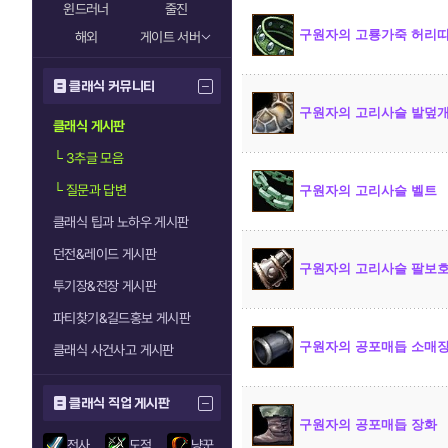
윈드러너
줄진
구원자의 고룡가죽 허리
해외
게이트 서버
클래식 커뮤니티
구원자의 고리사슬 발덮
클래식 게시판
└
3추글 모음
└
질문과 답변
구원자의 고리사슬 벨트
클래식 팁과 노하우 게시판
던전&레이드 게시판
구원자의 고리사슬 팔보
투기장&전장 게시판
파티찾기&길드홍보 게시판
구원자의 공포매듭 소매
클래식 사건사고 게시판
클래식 직업 게시판
구원자의 공포매듭 장화
전사
도적
냥꾼