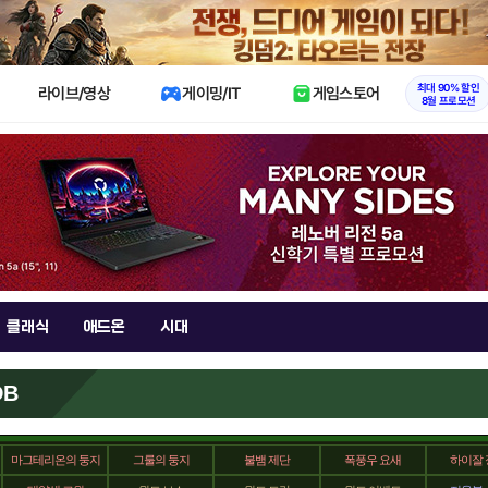
X
최대 90% 할인
라이브/영상
게이밍/IT
게임스토어
8월 프로모션
클래식
애드온
시대
DB
마그테리온의 둥지
그룰의 둥지
불뱀 제단
폭풍우 요새
하이잘 