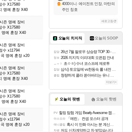
4000이니
·
에이전트 인장, 마탄의
수 X17580
 명예 훈장 X40
주인 칭호
새로고침
3시즌 명예 장비
수 X17580
 명예 훈장 X40
오늘의 치지직
오늘의 SOOP
3시즌 명예 장비
수 x11794
26년 7월 팔로우 상승량 TOP 30 - 월간 치지직
잡담
곡 명예 훈장 x20
2026 치지직 이리대회 오픈컵 안내
정보
초ㅇㅎ) 수녀 코스프레 제로투
ㅗㅜㅑ
3시즌 명예 장비
삼식) 토요일에 vs한동숙 롤 내전 예정
잡담
수 X17580
청량하게 콜라 쏟아버리는 유니 ㅋㅋㅋ
클립
 명예 훈장 X40
더보기+
3시즌 명예 장비
수 X17580
오늘의 팟벤
오늘의 핫벤
 명예 훈장 X40
힐링 탐험 게임 Bearly Awesome 챕터 1 트레일러
PV
3시즌 명예 장비
「에린」 컨셉 포스터 공개
수 x11794
아스오라
곡 명예 훈장 x20
혹시 이 만화 아시는 분 계신가요
애니클립
저도 신차계약하고 차 받았습니다
차벤