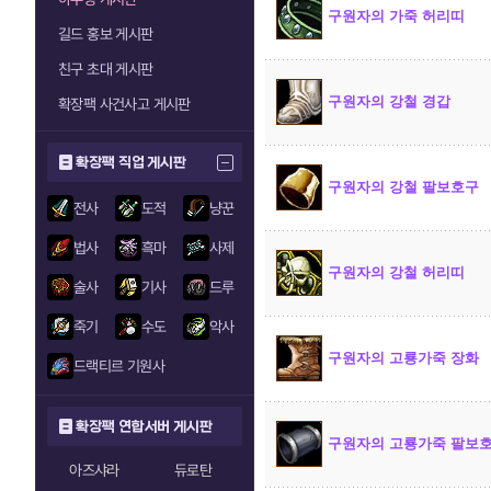
구원자의 가죽 허리띠
길드 홍보 게시판
친구 초대 게시판
구원자의 강철 경갑
확장팩 사건사고 게시판
확장팩 직업 게시판
구원자의 강철 팔보호구
전사
도적
냥꾼
법사
흑마
사제
구원자의 강철 허리띠
술사
기사
드루
죽기
수도
악사
구원자의 고룡가죽 장화
드랙티르 기원사
확장팩 연합서버 게시판
구원자의 고룡가죽 팔보
아즈샤라
듀로탄