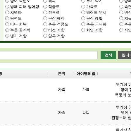
방어 숙련도
회피
무기 막기
방패
방패 피해 방어량
적중도
가속도
숙
치명타
전투력
방어도 무시
변신
탄력도
무장 해제
은신 레벨
치
마나 회복
주문 적중도
주문 극대화
주문
주문 공격력
비전 저항
화염 저항
자연
냉기 저항
암흑 저항
검색
필터
명
분류
아이템레벨
투기장 
가죽
146
명예 점
폭풍의 눈
투기장 
가죽
141
명예 점
전쟁노래 협
투기장 