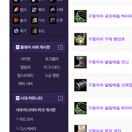
법사
흑마
사제
구원자의 공포매듭 허리
술사
기사
드루
죽기
수도
구원자의 구제 펜던트
클래식 서버 게시판
서리한
로크홀라
구원자의 달빛매듭 덧신
얼음피
라그나로스
힐스브래드
소금 평원
해외 서버
구원자의 달빛매듭 소매
시대 커뮤니티
구원자의 달빛매듭 허리
시대·마스터리·하코 게시판
└
하드코어
└
디스커버리
구원자의 문장 경갑