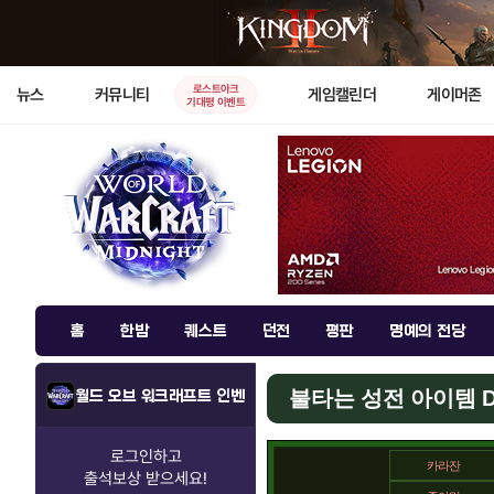
로스트아크
뉴스
커뮤니티
게임캘린더
게이머존
기대평 이벤트
홈
한밤
퀘스트
던전
평판
명예의 전당
불타는 성전 아이템 
월드 오브 워크래프트 인벤
로그인하고
카라잔
출석보상
받으세요!