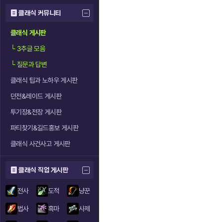
클래식 커뮤니티
클래식 게시판
└
3추글 모음
└
질문과 답변
클래식 팁과 노하우 게시판
던전&레이드 게시판
투기장&전장 게시판
파티찾기&길드홍보 게시판
클래식 사건사고 게시판
클래식 직업 게시판
전사
도적
냥꾼
법사
흑마
사제