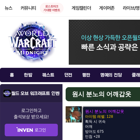
로스트아크
뉴스
커뮤니티
게임캘린더
게이머존
라이브/
기대평 이벤트
홈
한밤
퀘스트
던전
평판
명예의 전당
클래
원시 분노의 어깨갑옷
월드 오브 워크래프트 인벤
로그인하고
원시 분노의 어깨갑옷
출석보상
받으세요!
아이템 레벨: 128
획득 시 귀속
어깨
로그인
방어도 675
민첩 +28