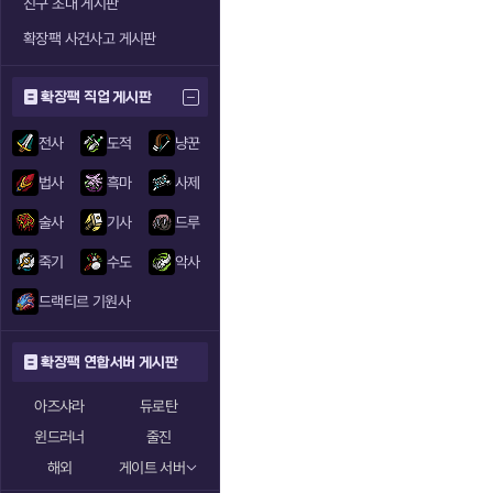
친구 초대 게시판
확장팩 사건사고 게시판
확장팩 직업 게시판
전사
도적
냥꾼
법사
흑마
사제
술사
기사
드루
죽기
수도
악사
드랙티르 기원사
확장팩 연합서버 게시판
아즈샤라
듀로탄
윈드러너
줄진
해외
게이트 서버