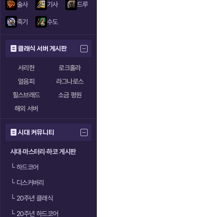
술사
기사
드루
죽기
수도
클래식 서버 게시판
서리한
로크홀라
얼음피
라그나로스
힐스브래드
소금 평원
해외 서버
시대 커뮤니티
시대·마스터리·하코 게시판
└
하드코어
└
디스커버리
└
20주년 클래식
└
20주년 하드코어