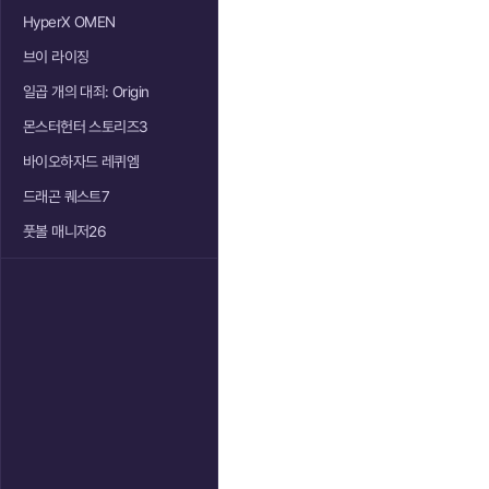
HyperX OMEN
브이 라이징
일곱 개의 대죄: Origin
몬스터헌터 스토리즈3
바이오하자드 레퀴엠
드래곤 퀘스트7
풋볼 매니저26