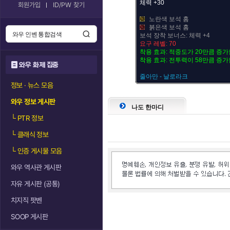
체력 +30
회원가입
ID/PW 찾기
노란색 보석 홈
붉은색 보석 홈
보석 장착 보너스: 체력 +4
요구 레벨: 70
착용 효과: 적중도가 20만큼 증가
착용 효과: 전투력이 58만큼 증가
와우 화제 집중
줄아만 - 날로라크
정보 · 뉴스 모음
와우 정보 게시판
나도 한마디
└
PTR 정보
└
클래식 정보
└
인증 게시물 모음
와우 역사관 게시판
자유 게시판 (공통)
치지직 팟벤
SOOP 게시판