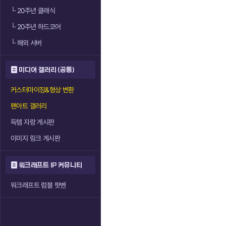
└
20주년 클래식
└
20주년 하드코어
└
해외 서버
미디어 갤러리 (공통)
커스터마이징&형상 변환
팬아트 갤러리
득템 자랑 게시판
이미지 링크 게시판
워크래프트 IP 커뮤니티
워크래프트 럼블 팟벤