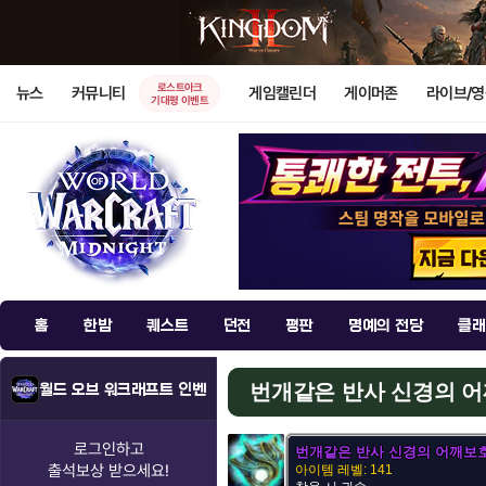
로스트아크
뉴스
커뮤니티
게임캘린더
게이머존
라이브/
기대평 이벤트
홈
한밤
퀘스트
던전
평판
명예의 전당
클래
번개같은 반사 신경의 
월드 오브 워크래프트 인벤
로그인하고
번개같은 반사 신경의 어깨보
출석보상
받으세요!
아이템 레벨: 141