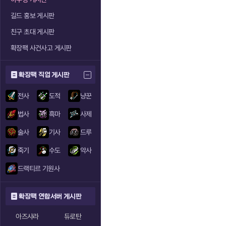
길드 홍보 게시판
친구 초대 게시판
확장팩 사건사고 게시판
확장팩 직업 게시판
전사
도적
냥꾼
법사
흑마
사제
술사
기사
드루
죽기
수도
악사
드랙티르 기원사
확장팩 연합서버 게시판
아즈샤라
듀로탄