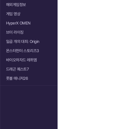
해외게임정보
게임 영상
HyperX OMEN
브이 라이징
일곱 개의 대죄: Origin
몬스터헌터 스토리즈3
바이오하자드 레퀴엠
드래곤 퀘스트7
풋볼 매니저26