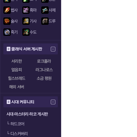
법사
흑마
사제
술사
기사
드루
죽기
수도
클래식 서버 게시판
서리한
로크홀라
얼음피
라그나로스
힐스브래드
소금 평원
해외 서버
시대 커뮤니티
시대·마스터리·하코 게시판
└
하드코어
└
디스커버리