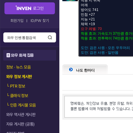
착용 시 귀속
어깨
로그인
방어도 741
민첩 +27
지능 +21
회원가입
ID/PW 찾기
체력 +19
요구 레벨: 70
착용 효과: 가속도가 37만큼 증가
착용 효과: 전투력이 74만큼 증가
도안: 검은 사원 - 모든 우두머리
도안: 검은 사원 - 일반몹
와우 화제 집중
정보 · 뉴스 모음
나도 한마디
와우 정보 게시판
└
PTR 정보
└
클래식 정보
└
인증 게시물 모음
와우 역사관 게시판
자유 게시판 (공통)