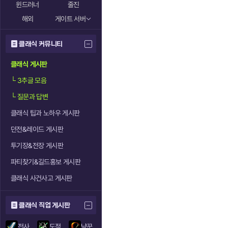
윈드러너
줄진
해외
게이트 서버
클래식 커뮤니티
클래식 게시판
└
3추글 모음
└
질문과 답변
클래식 팁과 노하우 게시판
던전&레이드 게시판
투기장&전장 게시판
파티찾기&길드홍보 게시판
클래식 사건사고 게시판
클래식 직업 게시판
전사
도적
냥꾼