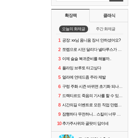
확장팩
클래식
오늘의 화제글
주간 화제글
1
공장: xx님 옴니움 장서 안하셨어요?
2
쪼렙으로 시던 달리다 넬타루스가 나오면 긴장해야 할 몹
3
이제 슬슬 복귀준비를 해볼까..
4
플라잉 브루토 타고싶다
5
얼라에 언데드좀 주라 제발
6
구렁 주화 시즌 바뀌면 초기화 되나요?
7
드렉티르도 죽음의 기사를 할 수 있기를
8
시간의길 이벤트로 모든 직업 만렙찍었는데...
9
잠행하다 무전하니... 스킬이 너무 많소...ㅠㅠ
10
추가주사위와 골팟이 답이네