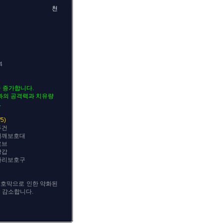
천
4
큼 증가합니다.
효과의 공격력과 치유량
.
5)
두건
어깨보호대
로브
장갑
다리보호구
: 보호막으로 인한 약화된
 감소합니다.