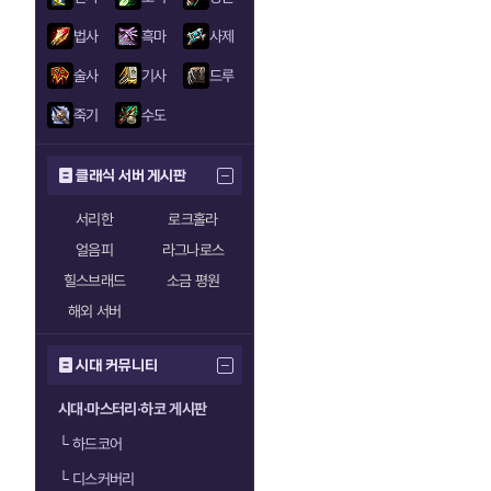
법사
흑마
사제
술사
기사
드루
죽기
수도
클래식 서버 게시판
서리한
로크홀라
얼음피
라그나로스
힐스브래드
소금 평원
해외 서버
시대 커뮤니티
시대·마스터리·하코 게시판
└
하드코어
└
디스커버리