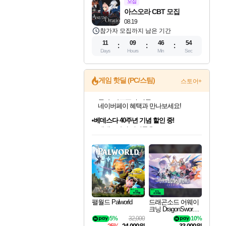
모집
아스오라 CBT 모집
08.19
참가자 모집까지 남은 기간
11
09
46
53
Days
Hours
Min
Sec
게임 핫딜 (PC/스팀)
스토어+
베데스다 40주년 기념 할인 중!
베데스다의 명작들을
40주년 프로모션으로 만나보세요!
인벤게임즈 8월 특별 할인!
드래곤소드: 어웨이크닝 입점!
문명 7 특별 할인!
마블 투혼 파이팅 소울즈 정식출시!
귀무자: 검의 길 예약 판매 중!
비스트 오브 리인카네이션 정식 출시!
커세어 코브 출시 기념 할인!
더 렐릭 퍼스트 가디언 정식 출시
캡콤 프렌차이즈 할인 진행 중!
캡콤 일부 상품 상시 할인
스타워즈 은하계 레이서
로블록스 기프트 카드 공식 입점
인기 퍼블리셔 모음!
스팀으로 만나는 드래곤소드!
조선&고려 DLC 출시 예정
마블 히어로 총 출동&화려한 격투!
10% 할인과
게임프릭 신작 IP
해적'섬'을 발전시키자!
설화x하드코어 액션!
몬헌, 바하 등 인기 IP를
몬헌 와일즈 & 드래곤즈 도그마2
인벤게임즈에서 10% 추가 적립
Robux를 가장 안전하고
최대 90% 할인가를 만나보세요!
네이버혜택과 함께 만나보세요!
50%할인&추가 적립까지!
네이버 포인트 혜택까지!
이니&베니 혜택까지!
네이버 혜택가와 함께 예약하세요!
할인&네이버혜택으로 만나보세요!
네이버페이 혜택과 만나보세요!
할인가에 만나보세요!
일부 에디션 상시 할인!
혜택으로 예약 판매 중
편안하게 충전하세요
팰월드 Palworld
드래곤소드 어웨이
크닝 DragonSword A
wakening
5%
32,000
10%