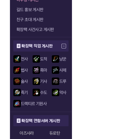
길드 홍보 게시판
친구 초대 게시판
확장팩 사건사고 게시판
확장팩 직업 게시판
전사
도적
냥꾼
법사
흑마
사제
술사
기사
드루
죽기
수도
악사
드랙티르 기원사
확장팩 연합서버 게시판
아즈샤라
듀로탄