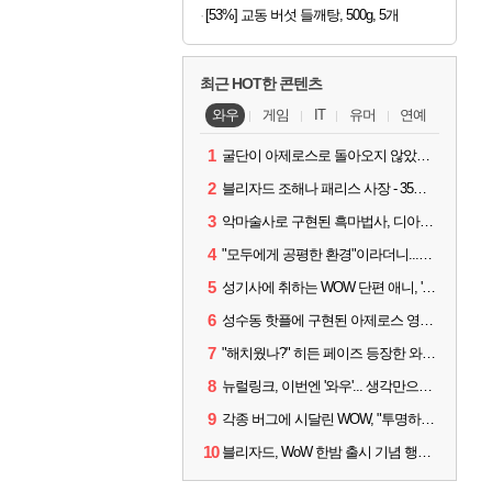
[53%] 교동 버섯 들깨탕, 500g, 5개
최근 HOT한 콘텐츠
와우
게임
IT
유머
연예
1
굴단이 아제로스로 돌아오지 않았다면? 와우 클래식+ 주목
2
블리자드 조해나 패리스 사장 - 35년 역사, 그리고 비전
3
악마술사로 구현된 흑마법사, 디아4 x 와우 콜라보 살펴보기
4
"모두에게 공평한 환경"이라더니...여전히 살아있는 애드온
5
성기사에 취하는 WOW 단편 애니, '신성한 모든 것'
6
성수동 핫플에 구현된 아제로스 영웅들의 안식처, WoW 홈스윗홈
7
"해치웠나?" 히든 페이즈 등장한 와우 '한밤', 세계 최초 킬은 '팀 리퀴드'
8
뉴럴링크, 이번엔 '와우'... 생각만으로 게임하는 시대 성큼
9
각종 버그에 시달린 WOW, "투명하고 신속한 소통과 대응 약속"
10
블리자드, WoW 한밤 출시 기념 행사 '홈스윗홈' 28일 개최