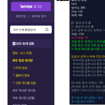
획득 시 귀속
머리
로그인
방어도 395
지능 +16
체력 +66
회원가입
ID/PW 찾기
얼개 보석 홈
붉은색 보석 홈
보석 장착 보너스: 탄력도 +
직업:
사제
요구 레벨: 70
착용 효과: 탄력도가 32만
와우 화제 집중
착용 효과: 모든 주문 및 
이 최대 36만큼 증가합니다
정보 · 뉴스 모음
믿음의 검투사 예복 (S2) (0/
와우 정보 게시판
무자비한 검투사의 명주 
무자비한 검투사의 명주 
└
PTR 정보
무자비한 검투사의 명주 
무자비한 검투사의 명주 
└
클래식 정보
무자비한 검투사의 명주 
└
인증 게시물 모음
(2) 세트 효과: 탄력도 +35.
(4) 세트 효과: 신의 권능
와우 역사관 게시판
영혼의 지속시간이 2초만큼
자유 게시판 (공통)
투기장 2시즌 검투사 장비
투기장 점수 x1875