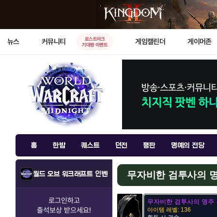
로스트아크
뉴스
커뮤니티
게임캘린더
게이머존
기대평 이벤트
홈
한밤
퀘스트
던전
평판
명예의 전당
무자비한 검투사의 
월드 오브 워크래프트 인벤
로그인하고
무자비한 검투사의 명주
출석보상
받으세요!
아이템 레벨: 136