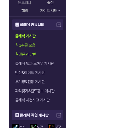
윈드러너
줄진
해외
게이트 서버
클래식 커뮤니티
클래식 게시판
└
3추글 모음
└
질문과 답변
클래식 팁과 노하우 게시판
던전&레이드 게시판
투기장&전장 게시판
파티찾기&길드홍보 게시판
클래식 사건사고 게시판
클래식 직업 게시판
전사
도적
냥꾼