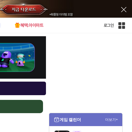
혜택.아이마트
로그인
인
벤
전
체
사
이
트
맵
게임 캘린더
더보기+