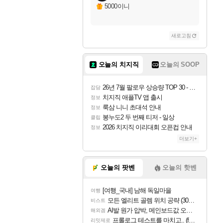
5000이니
새로고침
오늘의 치지직
오늘의 SOOP
26년 7월 팔로우 상승량 TOP 30 - 월간 치지직
잡담
치지직 애플TV 앱 출시
정보
룩삼 니니 초대석 안내
정보
봉누도2 두 번째 티저 - 일상
클립
2026 치지직 이리대회 오픈컵 안내
정보
더보기+
오늘의 팟벤
오늘의 핫벤
[여행_국내] 남해 독일마을
여행
모든 엘리트 골렘 위치 공략 (30개) - 방랑 결투가
비스트
AI발 원가 압박, 메인보드값 오르나
해외겜
프롤로그 테스트를 마치고.. (feat. 리아)
리밋제로