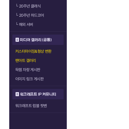
└
20주년 클래식
└
20주년 하드코어
└
해외 서버
미디어 갤러리 (공통)
커스터마이징&형상 변환
팬아트 갤러리
득템 자랑 게시판
이미지 링크 게시판
워크래프트 IP 커뮤니티
워크래프트 럼블 팟벤