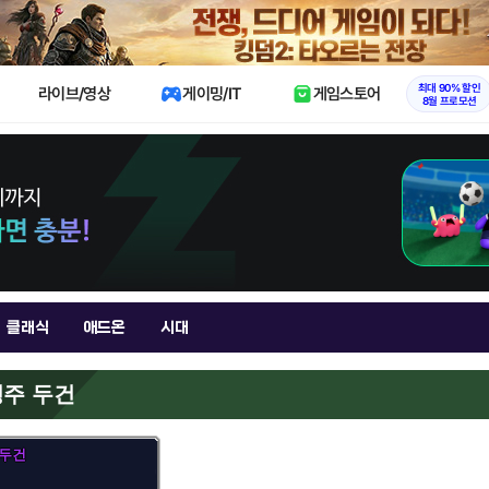
X
최대 90% 할인
라이브/영상
게이밍/IT
게임스토어
8월 프로모션
클래식
애드온
시대
명주 두건
 두건