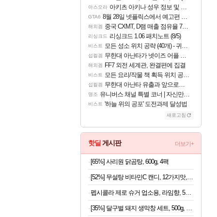
아키츠 아키나 성우 정보 및 주요 필모
아스오라
8월 28일 넷플릭스에서 예고편 공개 예정
GTA6
중국 CXMT, D램 매출 점유율 7%…글로벌 4위로 부상
해외겜
리싱크드 1.06 패치노트 (8/5)
리싱크드
모든 성소 위치 공략 (40개) - 귀환한 영혼 도전과제
비스트
무한대 아난타가 넷이즈 어플 달력에 일정 등록
섭컬겜
FF7 외전 세계관, 완결편에 집결
해외겜
모든 요리/작물 책 획득 위치 공략 (36개) - 미식가 도전과제
비스트
무한대 아난타 유출과 앞으로의 예상 (루머)
섭컬겜
유니버스 채널 특별 코너 | 자신만의 스타일
명조
'하늘 위의 공포' 도전과제 달성법
비스트
새로고침
핫딜
게시판
더보기+
[65%] 사리원 닭곰탕, 600g, 4팩
[52%] 무설탕 비타민C 캔디, 12가지맛, 1kg, 1개
펩시콜라 제로 슈거 업소용, 라임향, 500ml, 20개
[35%] 달구벌 돼지 생막창 세트, 500g, 2봉