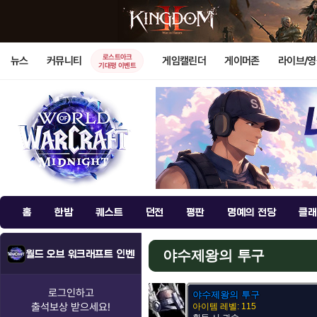
로스트아크
뉴스
커뮤니티
게임캘린더
게이머존
라이브/
기대평 이벤트
홈
한밤
퀘스트
던전
평판
명예의 전당
클래
야수제왕의 투구
월드 오브 워크래프트 인벤
로그인하고
야수제왕의 투구
출석보상
받으세요!
아이템 레벨: 115