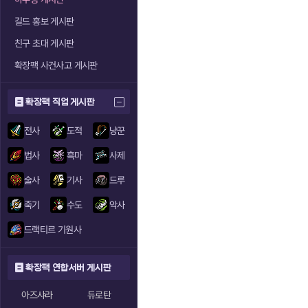
길드 홍보 게시판
친구 초대 게시판
확장팩 사건사고 게시판
확장팩 직업 게시판
전사
도적
냥꾼
법사
흑마
사제
술사
기사
드루
죽기
수도
악사
드랙티르 기원사
확장팩 연합서버 게시판
아즈샤라
듀로탄