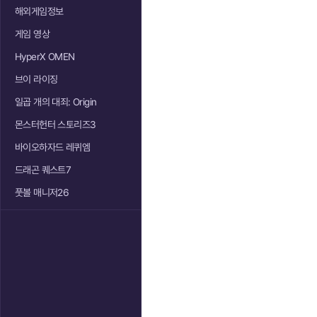
해외게임정보
게임 영상
HyperX OMEN
브이 라이징
일곱 개의 대죄: Origin
몬스터헌터 스토리즈3
바이오하자드 레퀴엠
드래곤 퀘스트7
풋볼 매니저26