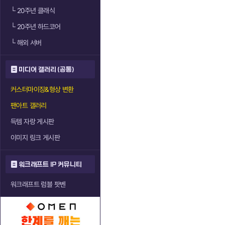
└
20주년 클래식
└
20주년 하드코어
└
해외 서버
미디어 갤러리 (공통)
커스터마이징&형상 변환
팬아트 갤러리
득템 자랑 게시판
이미지 링크 게시판
워크래프트 IP 커뮤니티
워크래프트 럼블 팟벤