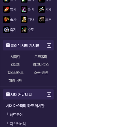
법사
흑마
사제
술사
기사
드루
죽기
수도
클래식 서버 게시판
서리한
로크홀라
얼음피
라그나로스
힐스브래드
소금 평원
해외 서버
시대 커뮤니티
시대·마스터리·하코 게시판
└
하드코어
└
디스커버리