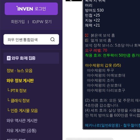
획득 시 귀속
머리
로그인
방어도 530
민첩 +25
지능 +22
회원가입
ID/PW 찾기
체력 +21
붉은색 보석 홈
얼개 보석 홈
보석 장착 보너스: 5초당 마나 회복
요구 레벨: 70
착용 효과: 전투력이 50만큼 증가
와우 화제 집중
야수제왕의 갑옷 (0/5)
정보 · 뉴스 모음
야수제왕의 투구
야수제왕의 어깨보호대
와우 정보 게시판
야수제왕의 조끼
야수제왕의 손보호대
└
PTR 정보
야수제왕의 다리보호구
└
클래식 정보
(2) 세트 효과: 모든 덫 주문의
4초만큼 감소합니다.
└
인증 게시물 모음
(4) 세트 효과: 살상 명령을 사용
안 적의 방어도를 600만큼 무시
와우 역사관 게시판
메카나르(일반&영웅) - 철두철미
자유 게시판 (공통)