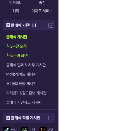
윈드러너
줄진
해외
게이트 서버
클래식 커뮤니티
클래식 게시판
└
3추글 모음
└
질문과 답변
클래식 팁과 노하우 게시판
던전&레이드 게시판
투기장&전장 게시판
파티찾기&길드홍보 게시판
클래식 사건사고 게시판
클래식 직업 게시판
전사
도적
냥꾼