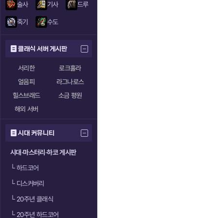
술사
기사
드루
죽기
수도
클래식 서버 게시판
서리한
로크홀라
얼음피
라그나로스
힐스브래드
소금 평원
해외 서버
시대 커뮤니티
시대·마스터리·하코 게시판
└
하드코어
└
디스커버리
└
20주년 클래식
└
20주년 하드코어