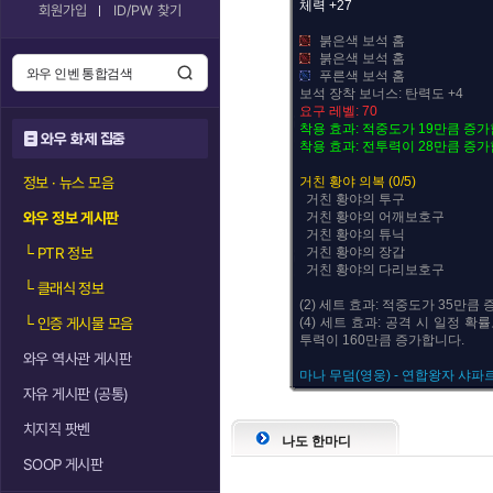
체력 +27
회원가입
ID/PW 찾기
붉은색 보석 홈
붉은색 보석 홈
푸른색 보석 홈
보석 장착 보너스: 탄력도 +4
요구 레벨: 70
착용 효과: 적중도가 19만큼 증가
와우 화제 집중
착용 효과: 전투력이 28만큼 증가
정보 · 뉴스 모음
거친 황야 의복 (0/5)
거친 황야의 투구
와우 정보 게시판
거친 황야의 어깨보호구
거친 황야의 튜닉
└
PTR 정보
거친 황야의 장갑
거친 황야의 다리보호구
└
클래식 정보
(2) 세트 효과: 적중도가 35만큼
└
인증 게시물 모음
(4) 세트 효과: 공격 시 일정 확
투력이 160만큼 증가합니다.
와우 역사관 게시판
마나 무덤(영웅) - 연합왕자 샤파
자유 게시판 (공통)
치지직 팟벤
나도 한마디
SOOP 게시판