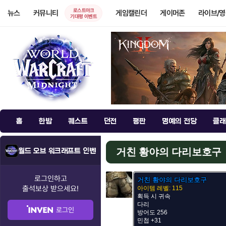
로스트아크
뉴스
커뮤니티
게임캘린더
게이머존
라이브/
기대평 이벤트
홈
한밤
퀘스트
던전
평판
명예의 전당
클래
거친 황야의 다리보호구
월드 오브 워크래프트 인벤
로그인하고
거친 황야의 다리보호구
출석보상
받으세요!
아이템 레벨: 115
획득 시 귀속
다리
로그인
방어도 256
민첩 +31