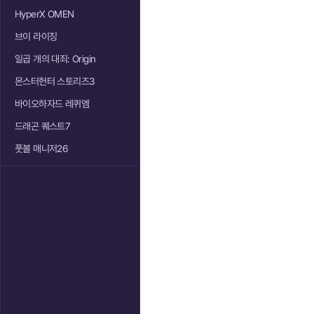
HyperX OMEN
브이 라이징
일곱 개의 대죄: Origin
몬스터헌터 스토리즈3
바이오하자드 레퀴엠
드래곤 퀘스트7
풋볼 매니저26