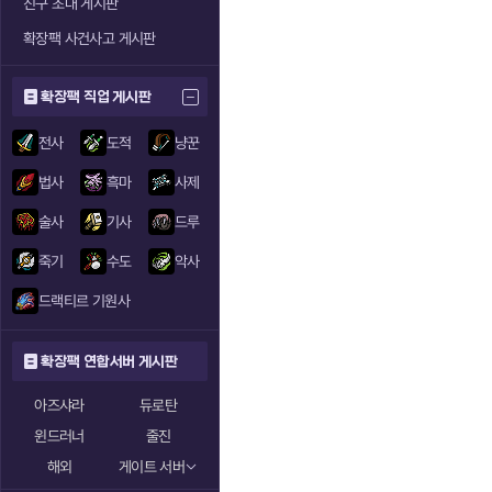
친구 초대 게시판
확장팩 사건사고 게시판
확장팩 직업 게시판
전사
도적
냥꾼
법사
흑마
사제
술사
기사
드루
죽기
수도
악사
드랙티르 기원사
확장팩 연합서버 게시판
아즈샤라
듀로탄
윈드러너
줄진
해외
게이트 서버