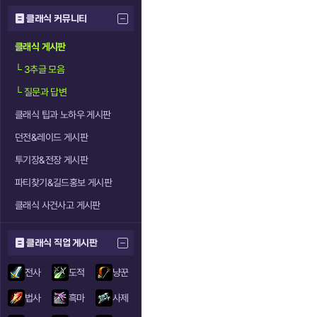
클래식 커뮤니티
클래식 게시판
└
3추글 모음
└
질문과 답변
클래식 팁과 노하우 게시판
던전&레이드 게시판
투기장&전장 게시판
파티찾기&길드홍보 게시판
클래식 사건사고 게시판
클래식 직업 게시판
전사
도적
냥꾼
법사
흑마
사제