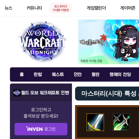
로스트아크
뉴스
커뮤니티
게임캘린더
게이머존
기대평 이벤트
홈
한밤
퀘스트
던전
평판
명예의 전당
마스터리(시대) 특성
월드 오브 워크래프트 인벤
로그인하고
출석보상
받으세요!
로그인