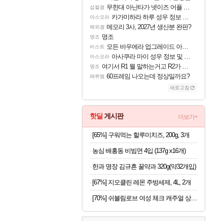
무한대 아난타가 넷이즈 어플 달력에 일정 등록
섭컬겜
카가미하라 하루 성우 정보 및 주요 필모
아스오라
메모리 3사, 2027년 생산분 완판?
해외겜
명조
명조
모든 바우에라 업그레이드 아이템 획득 위치 공략 (89개)
비스트
아사쿠라 마이 성우 정보 및 주요 필모
아스오라
여기서 R1 뭘 말하는거고 R2가 뭘말하는걸까요?
명조
60프레임 나오는데 정상일까요?
레퀴엠
새로고침
핫딜
게시판
더보기+
[65%] 구워먹는 할루미치즈, 200g, 3개
농심 배홍동 비빔면 4입 (137g x16개)
한과 명장 김규흔 꿀약과 320g(약32개입)
[67%] 지오클린 레몬 주방세제, 4L, 2개
[70%] 쉬블림로브 여성 체크 캐주얼 상하의 세트 안드리 GW1780, FREE, 1세트