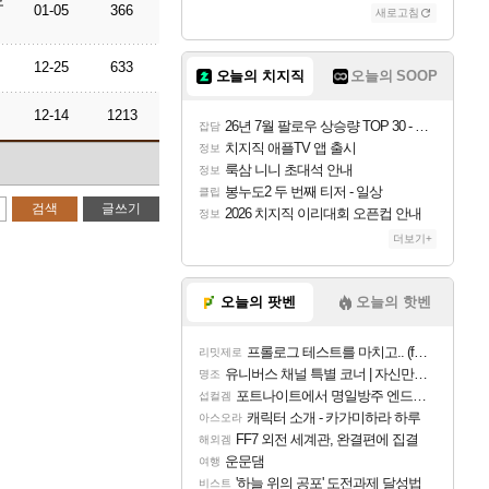
모
01-05
366
새로고침
12-25
633
오늘의 치지직
오늘의 SOOP
12-14
1213
26년 7월 팔로우 상승량 TOP 30 - 월간 치지직
잡담
치지직 애플TV 앱 출시
정보
룩삼 니니 초대석 안내
정보
봉누도2 두 번째 티저 - 일상
클립
검색
글쓰기
2026 치지직 이리대회 오픈컵 안내
정보
더보기+
오늘의 팟벤
오늘의 핫벤
프롤로그 테스트를 마치고.. (feat. 리아)
리밋제로
유니버스 채널 특별 코너 | 자신만의 스타일
명조
포트나이트에서 명일방주 엔드필드 [펠리카] 판매 예정
섭컬겜
캐릭터 소개 - 카가미하라 하루
아스오라
FF7 외전 세계관, 완결편에 집결
해외겜
운문댐
여행
'하늘 위의 공포' 도전과제 달성법
비스트