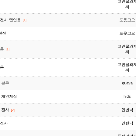
고인물와
씨
전사 렙업용
도웃고오
[1]
던전
도웃고오
고인물와
무용
[1]
씨
고인물와
용
씨
 분무
guava
 개인저장
hids
 전사
인벤닉
[2]
전사
인벤닉