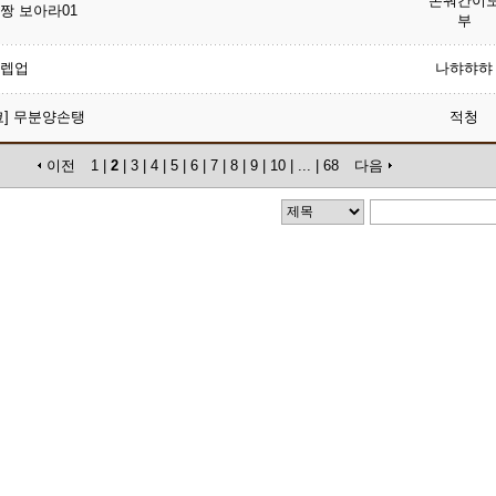
돈꿔간이
짱 보아라01
부
렙업
나햐햐햐
코] 무분양손탱
적청
이전
1
|
2
|
3
|
4
|
5
|
6
|
7
|
8
|
9
|
10
|
...
|
68
다음