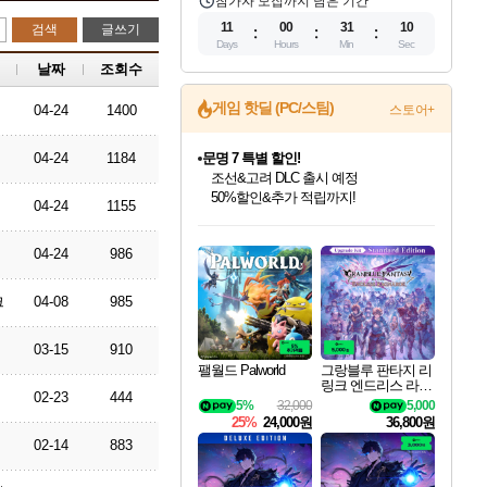
참가자 모집까지 남은 기간
11
00
31
09
검색
글쓰기
Days
Hours
Min
Sec
날짜
조회수
게임 핫딜 (PC/스팀)
04-24
1400
스토어+
04-24
1184
마블 투혼 파이팅 소울즈 정식출시!
마블 히어로 총 출동&화려한 격투!
네이버 포인트 혜택까지!
04-24
1155
인벤게임즈 8월 특별 할인!
드래곤소드: 어웨이크닝 입점!
문명 7 특별 할인!
귀무자: 검의 길 예약 판매 중!
비스트 오브 리인카네이션 정식 출시!
커세어 코브 출시 기념 할인!
더 렐릭 퍼스트 가디언 정식 출시
베데스다 40주년 기념 할인 중!
캡콤 프렌차이즈 할인 진행 중!
캡콤 일부 상품 상시 할인
스타워즈 은하계 레이서
로블록스 기프트 카드 공식 입점
인기 퍼블리셔 모음!
스팀으로 만나는 드래곤소드!
조선&고려 DLC 출시 예정
10% 할인과
게임프릭 신작 IP
해적'섬'을 발전시키자!
설화x하드코어 액션!
베데스다의 명작들을
몬헌, 바하 등 인기 IP를
몬헌 와일즈 & 드래곤즈 도그마2
인벤게임즈에서 10% 추가 적립
Robux를 가장 안전하고
04-24
986
최대 90% 할인가를 만나보세요!
네이버혜택과 함께 만나보세요!
50%할인&추가 적립까지!
이니&베니 혜택까지!
네이버 혜택가와 함께 예약하세요!
할인&네이버혜택으로 만나보세요!
네이버페이 혜택과 만나보세요!
40주년 프로모션으로 만나보세요!
할인가에 만나보세요!
일부 에디션 상시 할인!
혜택으로 예약 판매 중
편안하게 충전하세요
크
04-08
985
03-15
910
팰월드 Palworld
그랑블루 판타지 리
링크 엔드리스 라그
02-23
444
나로크 업그레이드
5%
32,000
5,000
킷 Granblue Fantasy
25%
24,000원
36,800원
Relink Endless Ragn
02-14
883
arok Upgrade Kit DL
C