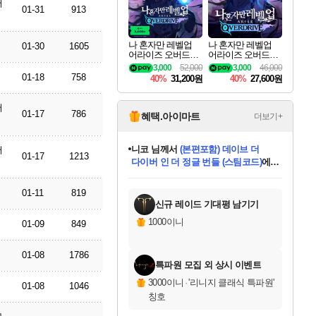
저
01-31
913
나 혼자만 레벨업
나 혼자만 레벨업
01-30
1605
어라이즈 오버드라
어라이즈 오버드라
이브 디럭스 에디션
이브 Solo Leveling A
3,000
52,000
3,000
46,000
Solo Leveling Arise
rise
01-18
758
40%
31,200원
40%
27,600원
Overdrive Deluxe Edi
tion
저
01-17
786
혜택.아이마트
더보기+
니코
님께서
(본편포함) 데이브 더
저
01-17
1213
다이버 인 더 정글 번들 (스팀코드)
에
미스골든위크
별땡
당첨되셨습니다.
한건했습니다
프로틴스101
별빛희망
미오몬도
아기쿠키
eksxo
칠부
설레임v
어느덧
동작그만
영웅97
우는무
유리별
나무아래쉼터
달빛아이
밍끼
해무
님께서
님께서
님께서
님께서
님께서
님께서
님께서
님께서
님께서
님께서
님께서
님께서
님께서
님께서
님께서
엘든 링 밤의 통치자
님께서
네이버페이 1만원
로블록스 기프트카드
엘든 링 밤의 통치자
님께서
님께서
님께서
디스코 엘리시움 최종판
엘든 링 밤의 통치자
네이버페이 1만원
로블록스 기프트카드
인투 더 브리치
로블록스 기프트카드
로블록스 기프트카드
엘든 링 밤의 통치자
(본편포함) 데이브 더
(본편포함) 데이브 더
드래곤 퀘스트 XI S
네이버페이 1만원
몬스터 헌터 월드
마피아
로블록스
아이스본 마스터 에디션 (스팀코드)
디럭스 에디션 (스팀코드)
데피니티브 에디션 (스팀코드)
교환권
1만원권
디럭스 에디션 (스팀코드)
다이버 인 더 정글 번들 (스팀코드)
(스팀코드)
교환권
1만원권
디럭스 에디션 (스팀코드)
다이버 인 더 정글 번들 (스팀코드)
(스팀코드)
교환권
1만원권
기프트카드 1만 5천원권
지나간 시간을 찾아서 데피니티브
2만원권
디럭스 에디션 (스팀코드)
에 당첨되셨습니다.
에 당첨되셨습니다.
에 당첨되셨습니다.
에 당첨되셨습니다.
에 당첨되셨습니다.
에 당첨되셨습니다.
를 교환.
에 당첨되셨습니다.
에 당첨되셨습니다.
를 교환.
에
에
에
에
에
에
에
를
01-11
819
교환.
당첨되셨습니다.
당첨되셨습니다.
당첨되셨습니다.
당첨되셨습니다.
당첨되셨습니다.
당첨되셨습니다.
에디션 (스팀코드)
당첨되셨습니다.
를 교환.
신규 레이드 기대평 남기기
1000이니
01-09
849
01-08
1786
특파원 모집 외 상시 이벤트
3000이니
·
'리니지 클래식 특파원'
01-08
1046
칭호