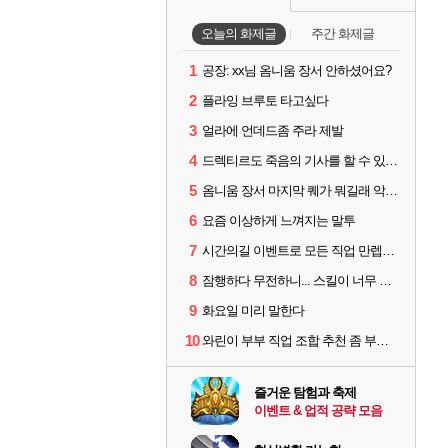
오늘의 화제글
주간 화제글
1
공장: xx님 옴니움 장서 안하셨어요?
2
플라잉 브루토 타고싶다
3
얼라에 언데드좀 주라 제발
4
드렉티르도 죽음의 기사를 할 수 있기를
5
옴니움 장서 마지막 퀘가 뭐길래 악명이 높은거임?
6
요즘 이상하게 느껴지는 말투
7
시간의길 이벤트로 모든 직업 만렙찍었는데...
8
잠행하다 무전하니... 스킬이 너무 많소...ㅠㅠ
9
화요일 미리 말한다
10
와린이 부부 직업 조합 추천 좀 부탁드립니다! 형님들!
즐거운 탐험과 축제
이벤트 & 업적 공략 모음