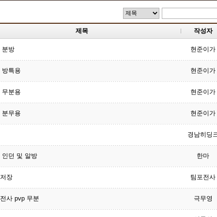
제목
작성자
 분방
현준이가
 방특용
현준이가
 무분용
현준이가
 분무용
현준이가
경남히딩
 인던 및 알방
한마
저장
팀포전사
전사 pvp 무분
극무영