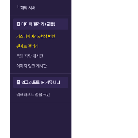
└
해외 서버
미디어 갤러리 (공통)
커스터마이징&형상 변환
팬아트 갤러리
득템 자랑 게시판
이미지 링크 게시판
워크래프트 IP 커뮤니티
워크래프트 럼블 팟벤