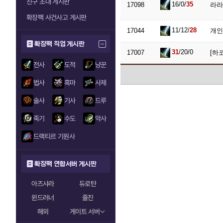
친구 초대 게시판
16/0/
35
17098
라라
확장팩 사건사고 게시판
11/12/
28
17044
개인
확장팩 직업 게시판
31
/20/0
17007
[하
전사
도적
냥꾼
법사
흑마
사제
술사
기사
드루
죽기
수도
악사
드랙티르 기원사
확장팩 연합서버 게시판
아즈샤라
듀로탄
윈드러너
줄진
해외
게이트 서버