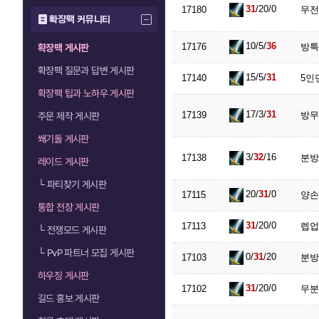
31
/20/0
17180
무전
확장팩 커뮤니티
10/5/
36
17176
방특
확장팩 게시판
확장팩 질문과 답변 게시판
15/5/
31
17140
5인
확장팩 팁과 노하우 게시판
17/3/
31
17139
방
주문 제작 게시판
쐐기돌 게시판
3/
32
/16
17138
분방
레이드 게시판
└
파티찾기 게시판
20/
31
/0
17115
양손
통합 전장 게시판
31
/20/0
17113
렙업
└
전쟁모드 게시판
└
PvP 파트너 모집 게시판
0/
31
/20
17103
분방
하우징 게시판
31
/20/0
17102
무분
길드 홍보 게시판