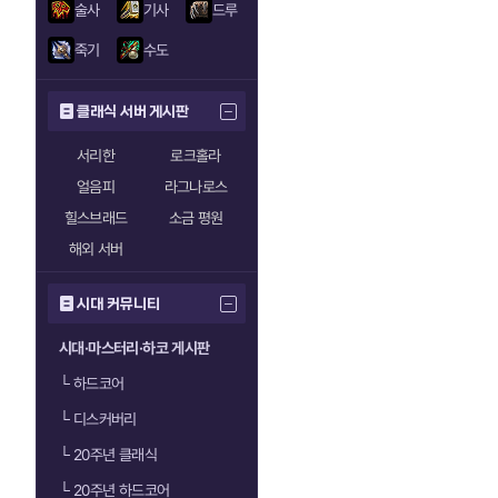
술사
기사
드루
죽기
수도
클래식 서버 게시판
서리한
로크홀라
얼음피
라그나로스
힐스브래드
소금 평원
해외 서버
시대 커뮤니티
시대·마스터리·하코 게시판
└
하드코어
└
디스커버리
└
20주년 클래식
└
20주년 하드코어