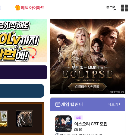
혜택.아이마트
로그인
인
벤
전
체
사
이
트
맵
게임 캘린더
더보기+
모집
아스오라 CBT 모집
08.19