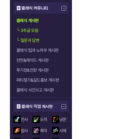
클래식 커뮤니티
클래식 게시판
└
3추글 모음
└
질문과 답변
클래식 팁과 노하우 게시판
던전&레이드 게시판
투기장&전장 게시판
파티찾기&길드홍보 게시판
클래식 사건사고 게시판
클래식 직업 게시판
전사
도적
냥꾼
법사
흑마
사제