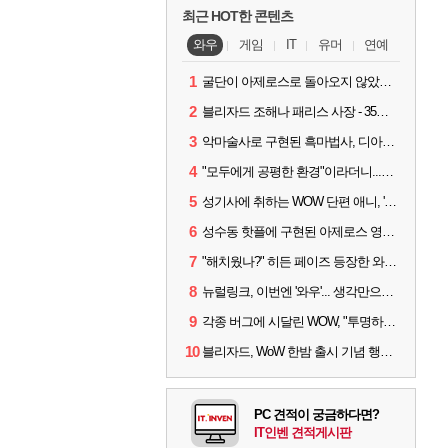
최근 HOT한 콘텐츠
와우
게임
IT
유머
연예
1
굴단이 아제로스로 돌아오지 않았다면? 와우 클래식+ 주목
2
블리자드 조해나 패리스 사장 - 35년 역사, 그리고 비전
3
악마술사로 구현된 흑마법사, 디아4 x 와우 콜라보 살펴보기
4
"모두에게 공평한 환경"이라더니...여전히 살아있는 애드온
5
성기사에 취하는 WOW 단편 애니, '신성한 모든 것'
6
성수동 핫플에 구현된 아제로스 영웅들의 안식처, WoW 홈스윗홈
7
"해치웠나?" 히든 페이즈 등장한 와우 '한밤', 세계 최초 킬은 '팀 리퀴드'
8
뉴럴링크, 이번엔 '와우'... 생각만으로 게임하는 시대 성큼
9
각종 버그에 시달린 WOW, "투명하고 신속한 소통과 대응 약속"
10
블리자드, WoW 한밤 출시 기념 행사 '홈스윗홈' 28일 개최
PC 견적이 궁금하다면?
IT인벤 견적게시판