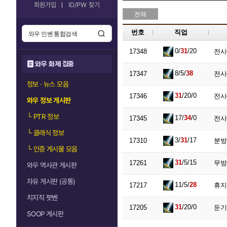
회원가입
ID/PW 찾기
전체
번호
직업
0/
31
/20
17348
전사
와우 화제 집중
8/5/
38
17347
전사
정보 · 뉴스 모음
31
/20/0
17346
전사
와우 정보 게시판
└
PTR 정보
17/
34
/0
17345
전사
└
클래식 정보
3/
31
/17
17310
분방
└
인증 게시물 모음
31
/5/15
17261
무방
와우 역사관 게시판
자유 게시판 (공통)
11/5/
28
17217
휴지
치지직 팟벤
31
/20/0
17205
둔기
SOOP 게시판