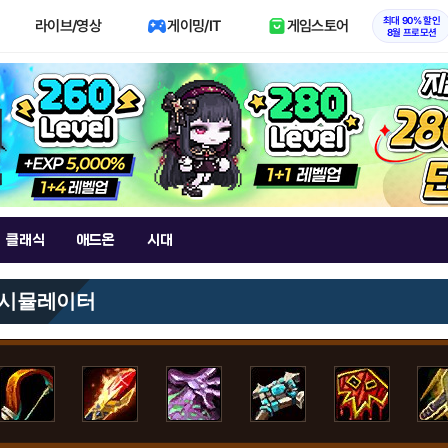
최대 90% 할인
라이브/영상
게이밍/IT
게임스토어
8월 프로모션
클래식
애드온
시대
 시뮬레이터