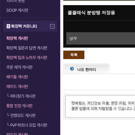
치지직 팟벤
SOOP 게시판
클클래식 분방탱 저장용
확장팩 커뮤니티
확장팩 게시판
냉무
확장팩 질문과 답변 게시판
목록
확장팩 팁과 노하우 게시판
으로
주문 제작 게시판
나도 한마디
쐐기돌 게시판
레이드 게시판
└
파티찾기 게시판
통합 전장 게시판
└
전쟁모드 게시판
└
PvP 파트너 모집 게시판
하우징 게시판