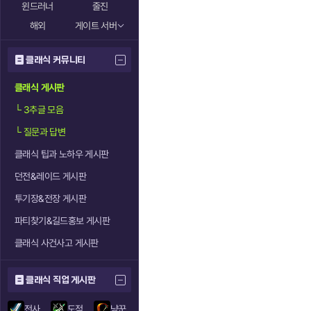
윈드러너
줄진
해외
게이트 서버
클래식 커뮤니티
클래식 게시판
└
3추글 모음
└
질문과 답변
클래식 팁과 노하우 게시판
던전&레이드 게시판
투기장&전장 게시판
파티찾기&길드홍보 게시판
클래식 사건사고 게시판
클래식 직업 게시판
전사
도적
냥꾼