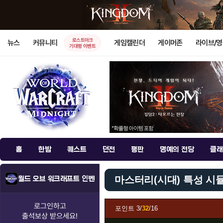
로스트아크
뉴스
커뮤니티
게임캘린더
게이머존
라이브/
기대평 이벤트
홈
한밤
퀘스트
던전
평판
명예의 전당
클래
마스터리(시대) 특성 시
월드 오브 워크래프트 인벤
로그인하고
포인트
3/
32
/16
출석보상
받으세요!