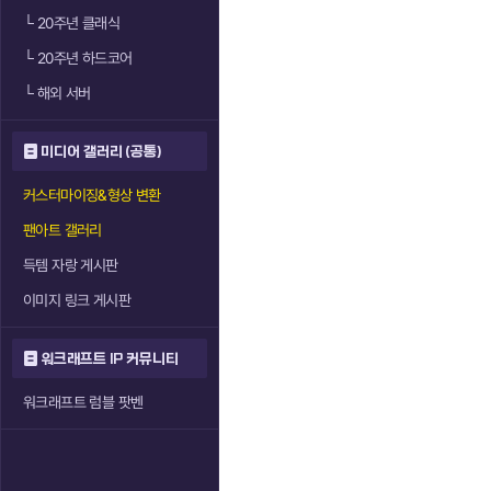
└
20주년 클래식
└
20주년 하드코어
└
해외 서버
미디어 갤러리 (공통)
커스터마이징&형상 변환
팬아트 갤러리
득템 자랑 게시판
이미지 링크 게시판
워크래프트 IP 커뮤니티
워크래프트 럼블 팟벤