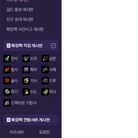
길드 홍보 게시판
친구 초대 게시판
확장팩 사건사고 게시판
확장팩 직업 게시판
전사
도적
냥꾼
법사
흑마
사제
술사
기사
드루
죽기
수도
악사
드랙티르 기원사
확장팩 연합서버 게시판
아즈샤라
듀로탄