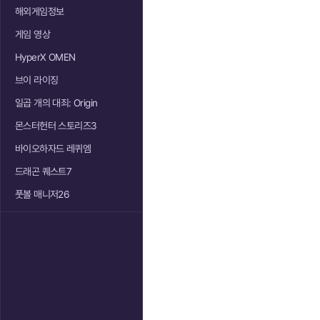
해외게임정보
게임 영상
HyperX OMEN
브이 라이징
일곱 개의 대죄: Origin
몬스터헌터 스토리즈3
바이오하자드 레퀴엠
드래곤 퀘스트7
풋볼 매니저26