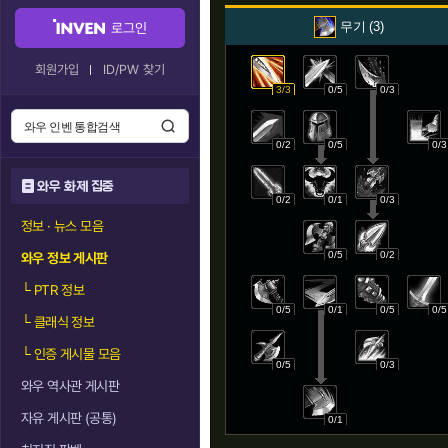
무기
3
로그인
회원가입
ID/PW 찾기
3/3
0/5
0/3
0/2
0/5
0/3
와우 화제 집중
0/2
0/1
0/3
정보 · 뉴스 모음
0/5
0/2
와우 정보 게시판
└
PTR 정보
0/5
0/1
0/5
0/5
└
클래식 정보
└
인증 게시물 모음
0/5
0/3
와우 역사관 게시판
자유 게시판 (공통)
0/1