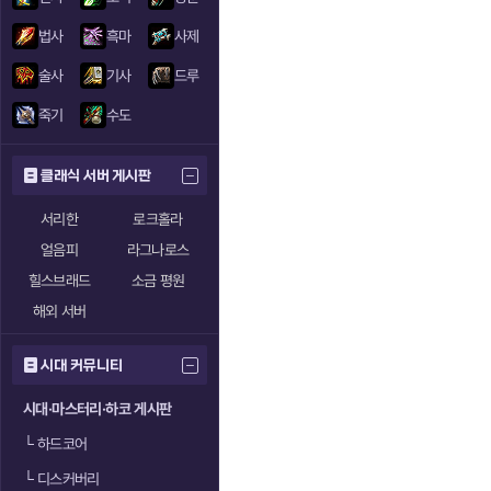
법사
흑마
사제
술사
기사
드루
죽기
수도
클래식 서버 게시판
서리한
로크홀라
얼음피
라그나로스
힐스브래드
소금 평원
해외 서버
시대 커뮤니티
시대·마스터리·하코 게시판
└
하드코어
└
디스커버리