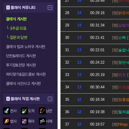
27
14
00:28:48
코카
클래식 커뮤니티
28
14
00:29:16
밝은
클래식 게시판
29
14
00:31:34
날탈
└
3추글 모음
└
질문과 답변
30
13
00:21:41
스빡
클래식 팁과 노하우 게시판
31
13
00:22:01
술팝
던전&레이드 게시판
32
13
00:24:22
청빈
투기장&전장 게시판
파티찾기&길드홍보 게시판
33
13
00:25:19
위천
클래식 사건사고 게시판
34
13
00:30:44
피로
클래식 직업 게시판
35
12
00:18:34
맞춤
전사
도적
냥꾼
36
12
00:19:38
힐처
법사
흑마
사제
37
12
00:19:57
Hingu