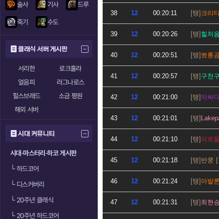
술사
기사
드루
38
12
00:20:11
크리
죽기
수도
39
12
00:20:26
힐처
클래식 서버 게시판
40
12
00:20:51
뾰롱
서리한
로크홀라
41
12
00:20:57
구천
얼음피
라그나로스
힐스브래드
소금 평원
42
12
00:21:00
악싸
해외 서버
43
12
00:21:01
Lakep
시대 커뮤니티
44
12
00:21:10
피로
시대·마스터리·하코 게시판
45
12
00:21:18
반쿵
└
하드코어
46
12
00:21:24
아발
└
디스커버리
└
20주년 클래식
47
12
00:21:31
최현
└
20주년 하드코어