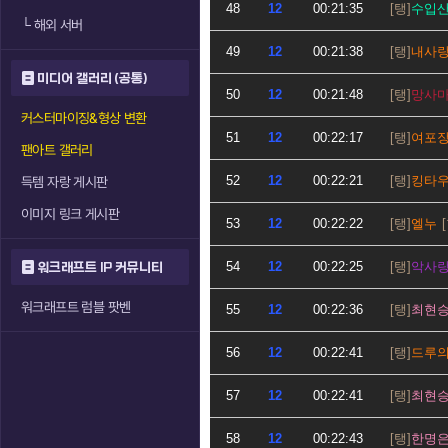
48
12
00:21:35
수입
└
해외 서버
49
12
00:21:38
내사
미디어 갤러리 (공통)
50
12
00:21:48
망사
커스터마이징&형상 변환
51
12
00:22:17
여포
팬아트 갤러리
52
12
00:22:21
킹타
득템 자랑 게시판
이미지 링크 게시판
53
12
00:22:22
엘누
54
12
00:22:25
악사
워크래프트 IP 커뮤니티
워크래프트 럼블 팟벤
55
12
00:22:36
최현
56
12
00:22:41
드루
57
12
00:22:41
최현
58
12
00:22:43
한명