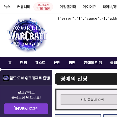
로스트아크
뉴스
커뮤니티
게임캘린더
게이머존
라이브/
기대평 이벤트
홈
한밤
퀘스트
던전
평판
명예의 전당
클래
명예의 전당
월드 오브 워크래프트 인벤
로그인하고
출석보상
받으세요!
신화 공격대 순위
로그인