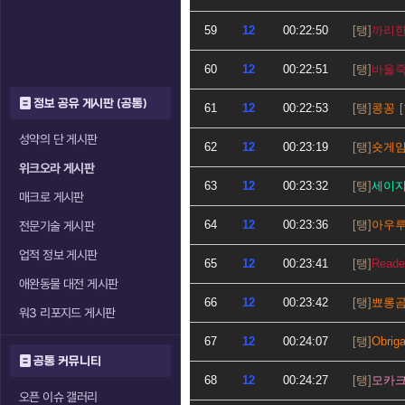
59
12
00:22:50
까리
60
12
00:22:51
바울
정보 공유 게시판 (공통)
61
12
00:22:53
콩꽁
성약의 단 게시판
62
12
00:23:19
숏게
위크오라 게시판
63
12
00:23:32
세이
매크로 게시판
64
12
00:23:36
아우
전문기술 게시판
업적 정보 게시판
65
12
00:23:41
Reade
애완동물 대전 게시판
66
12
00:23:42
뾰롱
워3 리포지드 게시판
67
12
00:24:07
Obrig
공통 커뮤니티
68
12
00:24:27
모카
오픈 이슈 갤러리