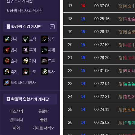
친구 초대 게시판
17
16
00:37:06
매송
확장팩 사건사고 게시판
18
15
00:25:16
과한
확장팩 직업 게시판
19
15
00:26:12
헨슬
전사
도적
냥꾼
20
15
00:27:52
냐음
법사
흑마
사제
21
15
00:28:20
혈꼬
술사
기사
드루
22
15
00:31:05
케이
죽기
수도
악사
드랙티르 기원사
23
14
00:22:04
놈감
24
14
00:22:21
캡틴
확장팩 연합서버 게시판
25
14
00:24:11
전설
아즈샤라
듀로탄
윈드러너
줄진
26
14
00:25:02
수행
해외
게이트 서버