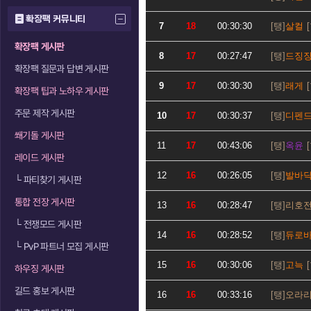
확장팩 커뮤니티
7
18
00:30:30
살컬
확장팩 게시판
8
17
00:27:47
드징
확장팩 질문과 답변 게시판
9
17
00:30:30
래게
확장팩 팁과 노하우 게시판
주문 제작 게시판
10
17
00:30:37
디펜
쐐기돌 게시판
11
17
00:43:06
옥윤
레이드 게시판
12
16
00:26:05
발바
└
파티찾기 게시판
통합 전장 게시판
13
16
00:28:47
리호
└
전쟁모드 게시판
14
16
00:28:52
듀로
└
PvP 파트너 모집 게시판
15
16
00:30:06
고늑
하우징 게시판
길드 홍보 게시판
16
16
00:33:16
오라