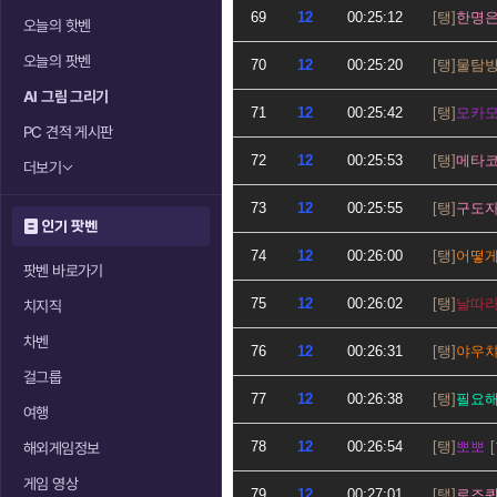
69
12
00:25:12
한명
오늘의 핫벤
오늘의 팟벤
70
12
00:25:20
물탐
AI 그림 그리기
71
12
00:25:42
모카
PC 견적 게시판
72
12
00:25:53
메타
더보기
73
12
00:25:55
구도
인기 팟벤
74
12
00:26:00
어떻
팟벤 바로가기
75
12
00:26:02
날따
치지직
차벤
76
12
00:26:31
야우
걸그룹
77
12
00:26:38
필요
여행
78
12
00:26:54
뽀뽀
해외게임정보
게임 영상
79
12
00:27:01
로즈