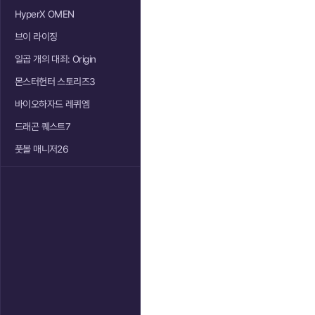
HyperX OMEN
브이 라이징
일곱 개의 대죄: Origin
몬스터헌터 스토리즈3
바이오하자드 레퀴엠
드래곤 퀘스트7
풋볼 매니저26