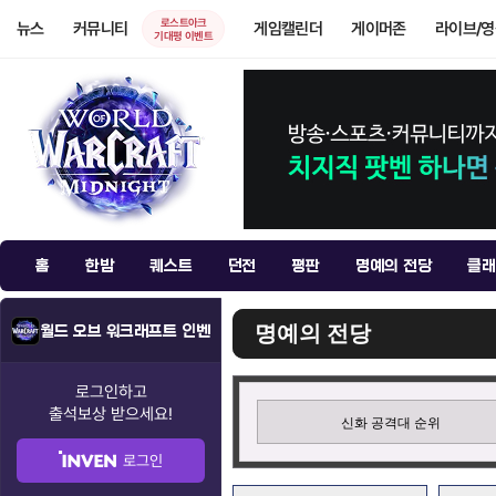
로스트아크
뉴스
커뮤니티
게임캘린더
게이머존
라이브/
기대평 이벤트
홈
한밤
퀘스트
던전
평판
명예의 전당
클래
명예의 전당
월드 오브 워크래프트 인벤
로그인하고
출석보상
받으세요!
신화 공격대 순위
로그인