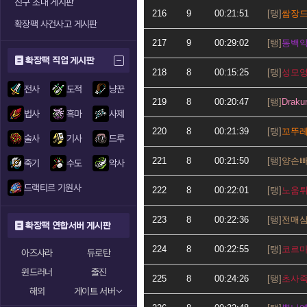
친구 초대 게시판
216
9
00:21:51
쌈장
확장팩 사건사고 게시판
217
9
00:29:02
동백
확장팩 직업 게시판
218
8
00:15:25
성모
전사
도적
냥꾼
219
8
00:20:47
Draku
법사
흑마
사제
220
8
00:21:39
꼬뚜
술사
기사
드루
221
8
00:21:50
양손
죽기
수도
악사
드랙티르 기원사
222
8
00:22:01
노움
223
8
00:22:36
전매
확장팩 연합서버 게시판
224
8
00:22:55
코르
아즈샤라
듀로탄
윈드러너
줄진
225
8
00:24:26
초사
해외
게이트 서버