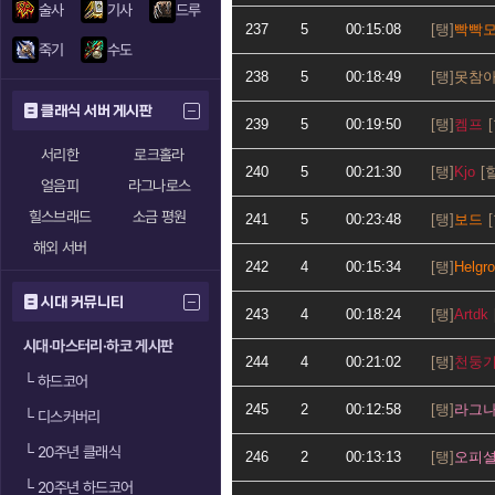
술사
기사
드루
237
5
00:15:08
빡빡
죽기
수도
238
5
00:18:49
못참
클래식 서버 게시판
239
5
00:19:50
켐프
서리한
로크홀라
240
5
00:21:30
Kjo
얼음피
라그나로스
힐스브래드
소금 평원
241
5
00:23:48
보드
해외 서버
242
4
00:15:34
Helgro
시대 커뮤니티
243
4
00:18:24
Artdk
시대·마스터리·하코 게시판
244
4
00:21:02
천둥
└
하드코어
245
2
00:12:58
라그
└
디스커버리
└
20주년 클래식
246
2
00:13:13
오피
└
20주년 하드코어