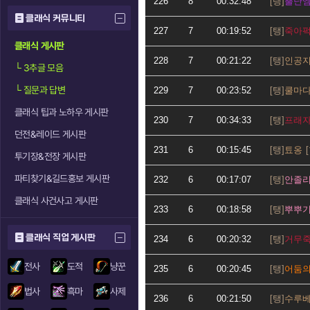
226
8
00:32:48
뿔난
클래식 커뮤니티
227
7
00:19:52
죽아
클래식 게시판
228
7
00:21:22
인공
└
3추글 모음
└
질문과 답변
229
7
00:23:52
쿨마
클래식 팁과 노하우 게시판
230
7
00:34:33
프래
던전&레이드 게시판
231
6
00:15:45
툐옹
투기장&전장 게시판
파티찾기&길드홍보 게시판
232
6
00:17:07
안졸
클래식 사건사고 게시판
233
6
00:18:58
뿌뿌
클래식 직업 게시판
234
6
00:20:32
거무
전사
도적
냥꾼
235
6
00:20:45
어둠
법사
흑마
사제
236
6
00:21:50
수루