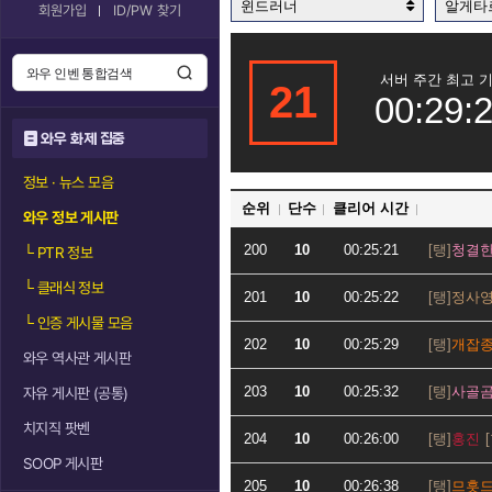
윈드러너
알게타
회원가입
ID/PW 찾기
서버 주간 최고 
21
00:29:
와우 화제 집중
정보 · 뉴스 모음
순위
단수
클리어 시간
와우 정보 게시판
200
10
00:25:21
청결
└
PTR 정보
└
클래식 정보
201
10
00:25:22
정사
└
인증 게시물 모음
202
10
00:25:29
개잡
와우 역사관 게시판
203
10
00:25:32
사골
자유 게시판 (공통)
치지직 팟벤
204
10
00:26:00
홍진
SOOP 게시판
205
10
00:26:38
므흣