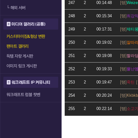
247
2
00:14:48
Weize
└
해외 서버
248
2
00:15:34
최강
미디어 갤러리 (공통)
249
2
00:17:31
제티
커스터마이징&형상 변환
250
2
00:19:02
잘따
팬아트 갤러리
251
2
00:19:08
짤라
득템 자랑 게시판
이미지 링크 게시판
252
2
00:19:33
뿔난
253
2
00:19:47
죽틴
워크래프트 IP 커뮤니티
워크래프트 럼블 팟벤
254
2
00:20:24
Kkbkb
255
2
00:22:14
소고