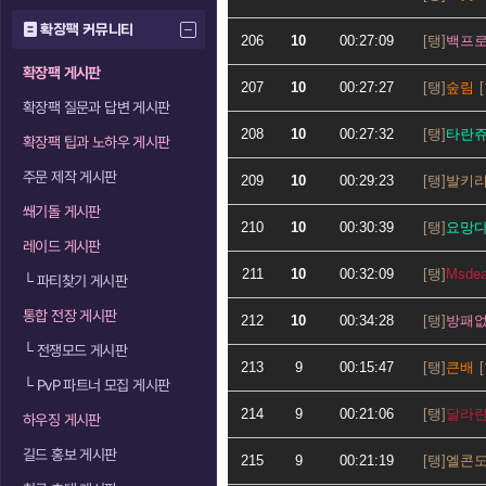
확장팩 커뮤니티
206
10
00:27:09
백프
확장팩 게시판
207
10
00:27:27
숲림
확장팩 질문과 답변 게시판
208
10
00:27:32
타란
확장팩 팁과 노하우 게시판
주문 제작 게시판
209
10
00:29:23
발키
쐐기돌 게시판
210
10
00:30:39
요망
레이드 게시판
211
10
00:32:09
Msdea
└
파티찾기 게시판
통합 전장 게시판
212
10
00:34:28
방패
└
전쟁모드 게시판
213
9
00:15:47
큰배
└
PvP 파트너 모집 게시판
214
9
00:21:06
달라
하우징 게시판
길드 홍보 게시판
215
9
00:21:19
엘콘