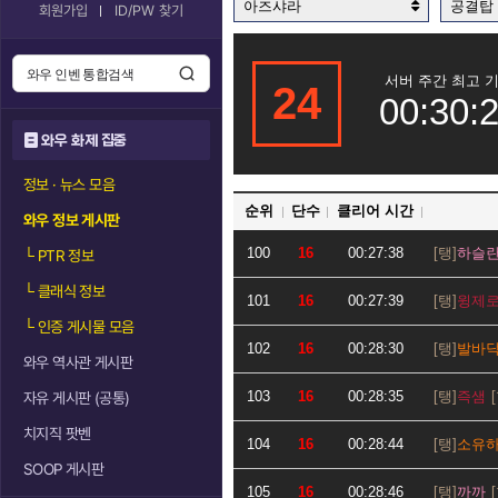
아즈샤라
공결탑
회원가입
ID/PW 찾기
서버 주간 최고 
24
00:30:
와우 화제 집중
정보 · 뉴스 모음
순위
단수
클리어 시간
와우 정보 게시판
100
16
00:27:38
하슬
└
PTR 정보
└
클래식 정보
101
16
00:27:39
윙제
└
인증 게시물 모음
102
16
00:28:30
발바
와우 역사관 게시판
103
16
00:28:35
즉샘
자유 게시판 (공통)
치지직 팟벤
104
16
00:28:44
소유
SOOP 게시판
105
16
00:28:46
까까