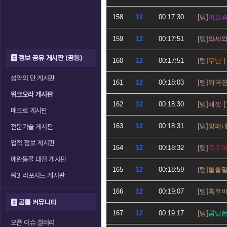
158
12
00:17:30
미묘
159
12
00:17:51
와세
정보 공유 게시판 (공통)
160
12
00:17:51
무닌
성약의 단 게시판
161
12
00:18:03
위국
위크오라 게시판
162
12
00:18:30
해껏
매크로 게시판
163
12
00:18:31
방패
전문기술 게시판
업적 정보 게시판
164
12
00:18:32
즉귀
애완동물 대전 게시판
165
12
00:18:59
돌돌
워3 리포지드 게시판
166
12
00:19:07
흑우
공통 커뮤니티
167
12
00:19:17
곰탈
오픈 이슈 갤러리