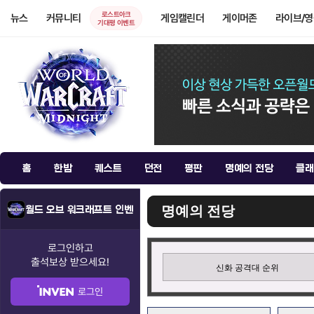
로스트아크
뉴스
커뮤니티
게임캘린더
게이머존
라이브/
기대평 이벤트
홈
한밤
퀘스트
던전
평판
명예의 전당
클래
명예의 전당
월드 오브 워크래프트 인벤
로그인하고
출석보상
받으세요!
신화 공격대 순위
로그인