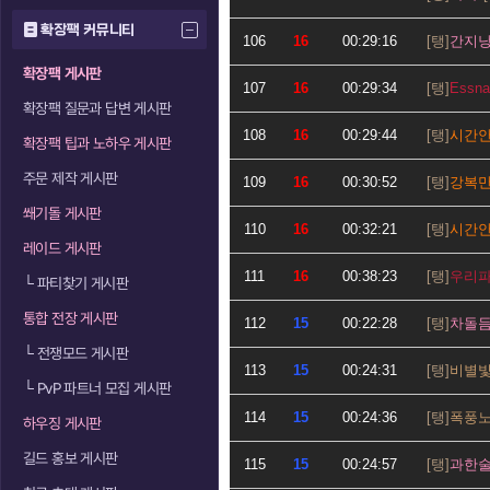
확장팩 커뮤니티
106
16
00:29:16
간지
확장팩 게시판
107
16
00:29:34
Essna
확장팩 질문과 답변 게시판
108
16
00:29:44
시간
확장팩 팁과 노하우 게시판
주문 제작 게시판
109
16
00:30:52
강복
쐐기돌 게시판
110
16
00:32:21
시간
레이드 게시판
111
16
00:38:23
우리
└
파티찾기 게시판
통합 전장 게시판
112
15
00:22:28
차돌
└
전쟁모드 게시판
113
15
00:24:31
비별
└
PvP 파트너 모집 게시판
114
15
00:24:36
폭풍
하우징 게시판
길드 홍보 게시판
115
15
00:24:57
과한