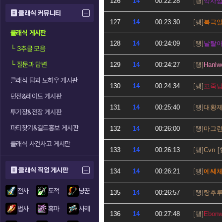
126
14
00:22:28
악사
클래식 커뮤니티
127
14
00:23:30
북극
클래식 게시판
128
14
00:24:09
날탈
└
3추글 모음
└
질문과 답변
129
14
00:24:27
Hanlw
클래식 팁과 노하우 게시판
130
14
00:24:34
꼬죽
던전&레이드 게시판
131
14
00:25:40
대황
투기장&전장 게시판
파티찾기&길드홍보 게시판
132
14
00:26:00
마그
클래식 사건사고 게시판
133
14
00:26:13
Cvn
클래식 직업 게시판
134
14
00:26:21
에쎄
전사
도적
냥꾼
135
14
00:26:57
탕후
법사
흑마
사제
136
14
00:27:48
Ebonw