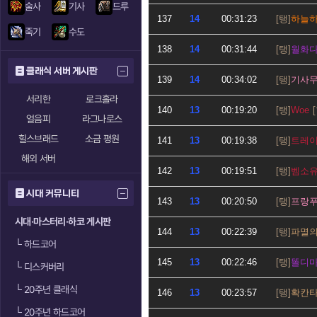
술사
기사
드루
137
14
00:31:23
하늘
죽기
수도
138
14
00:31:44
월화
클래식 서버 게시판
139
14
00:34:02
기사
서리한
로크홀라
140
13
00:19:20
Woe
얼음피
라그나로스
힐스브래드
소금 평원
141
13
00:19:38
트레
해외 서버
142
13
00:19:51
벰소
시대 커뮤니티
143
13
00:20:50
프랑
시대·마스터리·하코 게시판
144
13
00:22:39
파멸
└
하드코어
145
13
00:22:46
똘디
└
디스커버리
└
20주년 클래식
146
13
00:23:57
확칸
└
20주년 하드코어