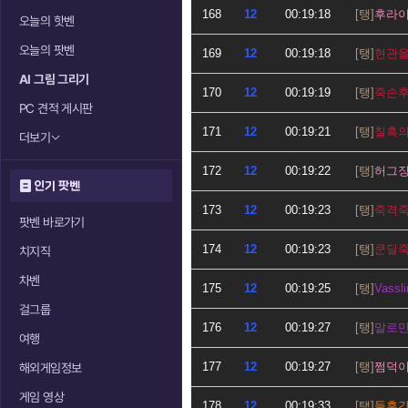
168
12
00:19:18
후라
오늘의 핫벤
오늘의 팟벤
169
12
00:19:18
현관
AI 그림 그리기
170
12
00:19:19
죽손
PC 견적 게시판
171
12
00:19:21
칠흑
더보기
172
12
00:19:22
허그
인기 팟벤
173
12
00:19:23
죽격
팟벤 바로가기
174
12
00:19:23
쿤딜
치지직
차벤
175
12
00:19:25
Vassli
걸그룹
176
12
00:19:27
말로
여행
177
12
00:19:27
쩜덕
해외게임정보
게임 영상
178
12
00:19:33
들후