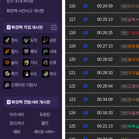
친구 초대 게시판
116
15
00:24:59
리이
확장팩 사건사고 게시판
117
15
00:25:13
성혀
확장팩 직업 게시판
118
15
00:26:25
노블
전사
도적
냥꾼
119
15
00:27:13
쌩뚱
법사
흑마
사제
120
15
00:28:02
꽃바
술사
기사
드루
121
15
00:28:10
대지
죽기
수도
악사
드랙티르 기원사
122
15
00:29:04
고양
123
15
00:34:09
전사
확장팩 연합서버 게시판
124
14
00:18:33
다음
아즈샤라
듀로탄
윈드러너
줄진
125
14
00:21:13
숙취
해외
게이트 서버