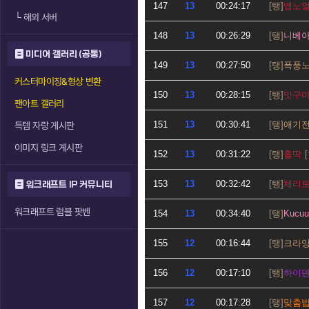
147
13
00:24:17
앱노
└
해외 서버
148
13
00:26:29
니베
미디어 갤러리 (공통)
149
13
00:27:50
폭풍
커스터마이징&형상 변환
150
13
00:28:15
맛구
팬아트 갤러리
151
13
00:30:41
애기
득템 자랑 게시판
이미지 링크 게시판
152
13
00:31:22
홀딱
153
13
00:32:42
체리
워크래프트 IP 커뮤니티
워크래프트 럼블 팟벤
154
13
00:34:40
Kucuu
155
12
00:16:44
크라
156
12
00:17:10
하이
157
12
00:17:28
맞춤