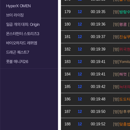
HyperX OMEN
179
12
00:19:35
방랑
브이 라이징
일곱 개의 대죄: Origin
180
12
00:19:36
왱쿰
몬스터헌터 스토리즈3
181
12
00:19:37
진실
바이오하자드 레퀴엠
182
12
00:19:39
위국
드래곤 퀘스트7
풋볼 매니저26
183
12
00:19:41
Yomit
184
12
00:19:41
해껏
185
12
00:19:42
늑대
186
12
00:19:48
도도
187
12
00:19:50
탕후
188
12
00:19:52
맞춤