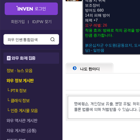
착용 시 귀속
보조장비
로그인
방어도 680
14의 피해 방어
체력 +7
회원가입
ID/PW 찾기
요구 레벨: 26
착용 효과: 방패로 적의 공격을 방
만큼 증가합니다.
붉은십자군 수도원(공동묘지, 도서
당) - 일반몹
와우 화제 집중
나도 한마디
정보 · 뉴스 모음
와우 정보 게시판
└
PTR 정보
└
클래식 정보
└
인증 게시물 모음
와우 역사관 게시판
자유 게시판 (공통)