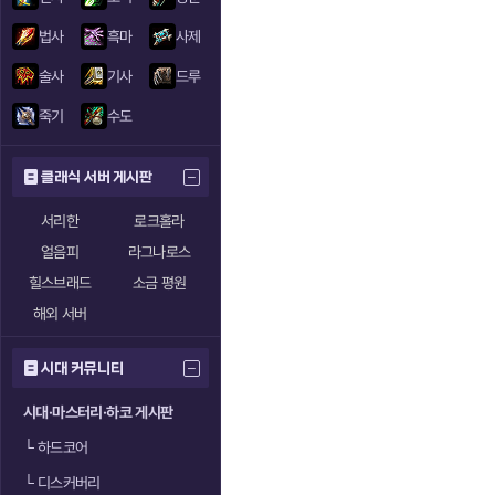
법사
흑마
사제
술사
기사
드루
죽기
수도
클래식 서버 게시판
서리한
로크홀라
얼음피
라그나로스
힐스브래드
소금 평원
해외 서버
시대 커뮤니티
시대·마스터리·하코 게시판
└
하드코어
└
디스커버리