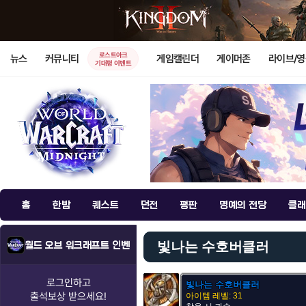
로스트아크
뉴스
커뮤니티
게임캘린더
게이머존
라이브/
기대평 이벤트
홈
한밤
퀘스트
던전
평판
명예의 전당
클래
빛나는 수호버클러
월드 오브 워크래프트 인벤
로그인하고
빛나는 수호버클러
출석보상
받으세요!
아이템 레벨: 31