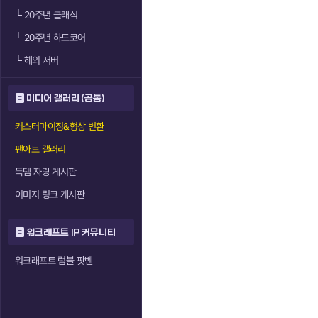
└
20주년 클래식
└
20주년 하드코어
└
해외 서버
미디어 갤러리 (공통)
커스터마이징&형상 변환
팬아트 갤러리
득템 자랑 게시판
이미지 링크 게시판
워크래프트 IP 커뮤니티
워크래프트 럼블 팟벤