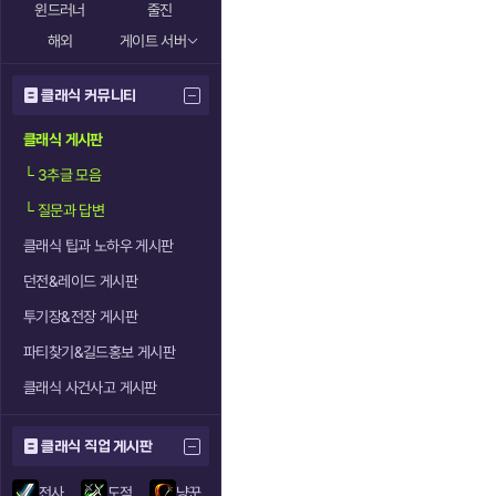
윈드러너
줄진
해외
게이트 서버
클래식 커뮤니티
클래식 게시판
└
3추글 모음
└
질문과 답변
클래식 팁과 노하우 게시판
던전&레이드 게시판
투기장&전장 게시판
파티찾기&길드홍보 게시판
클래식 사건사고 게시판
클래식 직업 게시판
전사
도적
냥꾼