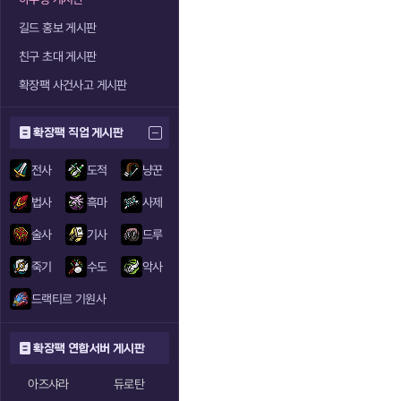
길드 홍보 게시판
친구 초대 게시판
확장팩 사건사고 게시판
확장팩 직업 게시판
전사
도적
냥꾼
법사
흑마
사제
술사
기사
드루
죽기
수도
악사
드랙티르 기원사
확장팩 연합서버 게시판
아즈샤라
듀로탄