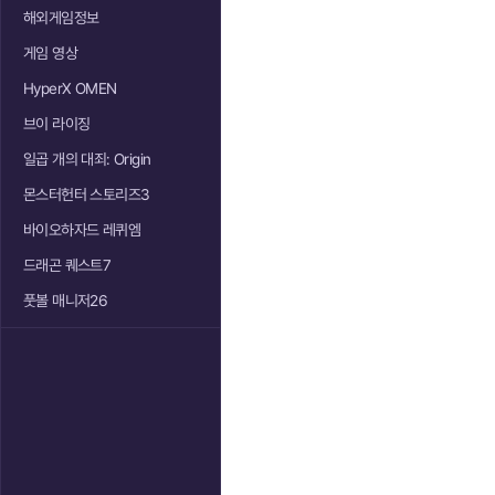
해외게임정보
게임 영상
HyperX OMEN
브이 라이징
일곱 개의 대죄: Origin
몬스터헌터 스토리즈3
바이오하자드 레퀴엠
드래곤 퀘스트7
풋볼 매니저26