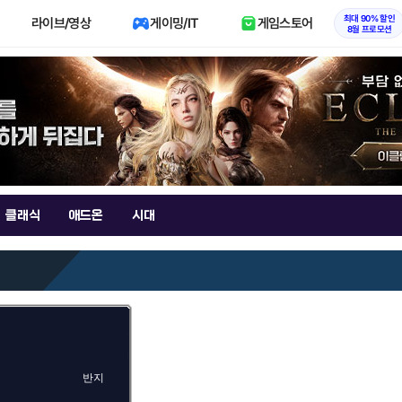
최대 90% 할인
라이브/영상
게이밍/IT
게임스토어
8월 프로모션
클래식
애드온
시대
반지