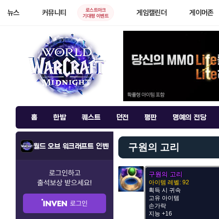
로스트아크
뉴스
커뮤니티
게임캘린더
게이머존
기대평 이벤트
홈
한밤
퀘스트
던전
평판
명예의 전당
구원의 고리
월드 오브 워크래프트 인벤
로그인하고
구원의 고리
출석보상
받으세요!
아이템 레벨: 92
획득 시 귀속
고유 아이템
로그인
손가락
지능 +16