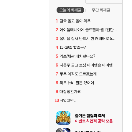
오늘의 화제글
주간 화제글
1
결국 돌고 돌아 와우
2
아이템매니아에 골드팔아 월 2천만원 넘게 버는 인간 있던데
3
옴니움 장서 반드시 한 캐릭터로 5단계까지 밀어야 하나요?
4
13~19일 할일은?
5
약초/채광 패치됏나요?
6
다음주 금고 보상 아이템은 아이템강화 안되나요?
7
무두 아직도 모르겠는게
8
와우 뉴비 질문 있어여
9
대장정긴가요
10
직업고민...
즐거운 탐험과 축제
이벤트 & 업적 공략 모음