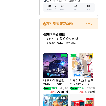
참가자 모집까지 남은 기간
10
07
12
07
Days
Hours
Min
Sec
게임 핫딜 (PC/스팀)
스토어+
문명 7 특별 할인!
조선&고려 DLC 출시 예정
50%할인&추가 적립까지!
인벤게임즈 8월 특별 할인!
드래곤소드: 어웨이크닝 입점!
마블 투혼 파이팅 소울즈 정식출시!
귀무자: 검의 길 예약 판매 중!
비스트 오브 리인카네이션 정식 출시!
커세어 코브 출시 기념 할인!
더 렐릭 퍼스트 가디언 정식 출시
베데스다 40주년 기념 할인 중!
캡콤 프렌차이즈 할인 진행 중!
캡콤 일부 상품 상시 할인
스타워즈 은하계 레이서
로블록스 기프트 카드 공식 입점
인기 퍼블리셔 모음!
스팀으로 만나는 드래곤소드!
마블 히어로 총 출동&화려한 격투!
10% 할인과
게임프릭 신작 IP
해적'섬'을 발전시키자!
설화x하드코어 액션!
베데스다의 명작들을
몬헌, 바하 등 인기 IP를
몬헌 와일즈 & 드래곤즈 도그마2
인벤게임즈에서 10% 추가 적립
Robux를 가장 안전하고
최대 90% 할인가를 만나보세요!
네이버혜택과 함께 만나보세요!
네이버 포인트 혜택까지!
이니&베니 혜택까지!
네이버 혜택가와 함께 예약하세요!
할인&네이버혜택으로 만나보세요!
네이버페이 혜택과 만나보세요!
40주년 프로모션으로 만나보세요!
할인가에 만나보세요!
일부 에디션 상시 할인!
혜택으로 예약 판매 중
편안하게 충전하세요
나 혼자만 레벨업
디제이맥스 리스펙
어라이즈 오버드라
트 V 블루아카이브
이브 Solo Leveling A
팩 DJMAX RESPE
3,000
46,000
12%
19,800
rise
CT V Blue Archive P
40%
27,600원
65%
6,930원
ack DLC