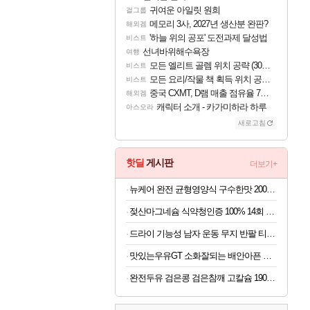
귀여운 아일릿 원희
걸그룹
메모리 3사, 2027년 생산분 완판?
해외겜
'하늘 위의 공포' 도전과제 달성법
비스트
선녀바위해수욕장
여행
모든 엘리트 골렘 위치 공략 (30개) - 방랑 결투가
비스트
모든 요리/작물 책 획득 위치 공략 (36개) - 미식가 도전과제
비스트
중국 CXMT, D램 매출 점유율 7%…글로벌 4위로 부상
해외겜
캐릭터 소개 - 카가미하라 하루
아스오라
새로고침
핫딜
게시판
더보기+
뉴케어 완전 균형영양식 구수한맛 200ml x 24개
젖산마그네슘 식약청인증 100% 14회 x 6박스
드라이 기능성 남자 운동 무지 반팔 티셔츠 빅사이즈
맛있는우유GT 소화잘되는 배안아픈 저지방우유 180ml x 48개
완전두유 검은콩 검은참깨 고칼슘 190ml x 60개