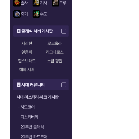
술사
기사
드루
죽기
수도
클래식 서버 게시판
서리한
로크홀라
얼음피
라그나로스
힐스브래드
소금 평원
해외 서버
시대 커뮤니티
시대·마스터리·하코 게시판
└
하드코어
└
디스커버리
└
20주년 클래식
└
20주년 하드코어