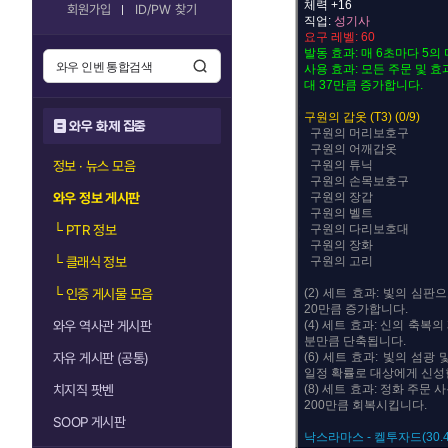
체력 +16
회원가입
ID/PW 찾기
직업:
성기사
요구 레벨: 60
발동 효과: 매 6초마다 5의
사용 효과: 모든 주문 및 
대 37만큼 증가합니다.
구원의 갑옷 (T3) (0/9)
와우 화제 집중
구원의 머리보호구
구원의 어깨갑옷
정보 · 뉴스 모음
구원의 튜닉
구원의 손목보호구
와우 정보 게시판
구원의 장갑
구원의 벨트
└
PTR 정보
구원의 다리보호대
구원의 장화
└
클래식 정보
구원의 고리
└
인증 게시물 모음
(2) 세트 효과: 빛의 심
20만큼 증가합니다.
와우 역사관 게시판
(4) 세트 효과: 신의 축복
분만큼 단축됩니다.
자유 게시판 (공통)
(6) 세트 효과: 빛의 섬광
일정 확률로 대상에게 신성
치지직 팟벤
(8) 세트 효과: 정화 주문
200만큼 회복시킵니다.
SOOP 게시판
낙스라마스 - 켈투자드(30.