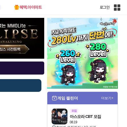
혜택.아이마트
로그인
인
벤
전
체
사
이
트
맵
게임 캘린더
더보기+
모집
아스오라 CBT 모집
08.19