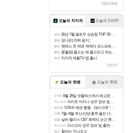
새로고침
오늘의 치지직
오늘의 SOOP
26년 7월 팔로우 상승량 TOP 30 - 월간 치지직
잡담
임나은) 진짜 음지;;
클립
젠레스 존 제로 캐릭터 코스프레한 꽁주
짤방
풍월량) 물소는 왜 물소라고 하는거야? 아! 그만 ㅋㅋ 알았어 ㅋㅋ
클립
치지직 애플TV 앱 출시
정보
더보기+
오늘의 팟벤
오늘의 핫벤
8월 28일 넷플릭스에서 예고편 공개 예정
GTA6
아키츠 아키나 성우 정보 및 주요 필모
아스오라
‘GTA 6’ 예판 흥행…테이크투 “내부 예상 크게 넘어”
해외겜
7월~8월 부산-단양-충주-울진 다녀왔어요~
여행
실버 팰리스 CBT 화제의 순간·후기 모음
실팰
아스오라 성우 정보 및 출연작 모음
아스오라
힐러는 안나오고
명조