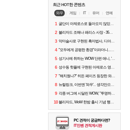
최근 HOT한 콘텐츠
와우
게임
IT
유머
연예
1
굴단이 아제로스로 돌아오지 않았다면? 와우 클래식+ 주목
2
블리자드 조해나 패리스 사장 - 35년 역사, 그리고 비전
3
악마술사로 구현된 흑마법사, 디아4 x 와우 콜라보 살펴보기
4
"모두에게 공평한 환경"이라더니...여전히 살아있는 애드온
5
성기사에 취하는 WOW 단편 애니, '신성한 모든 것'
6
성수동 핫플에 구현된 아제로스 영웅들의 안식처, WoW 홈스윗홈
7
"해치웠나?" 히든 페이즈 등장한 와우 '한밤', 세계 최초 킬은 '팀 리퀴드'
8
뉴럴링크, 이번엔 '와우'... 생각만으로 게임하는 시대 성큼
9
각종 버그에 시달린 WOW, "투명하고 신속한 소통과 대응 약속"
10
블리자드, WoW 한밤 출시 기념 행사 '홈스윗홈' 28일 개최
PC 견적이 궁금하다면?
IT인벤 견적게시판