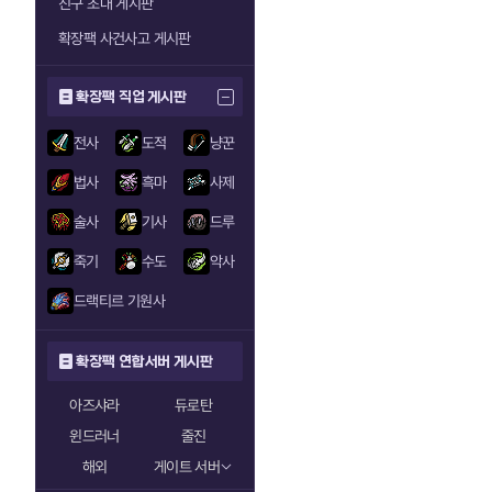
친구 초대 게시판
확장팩 사건사고 게시판
확장팩 직업 게시판
전사
도적
냥꾼
법사
흑마
사제
술사
기사
드루
죽기
수도
악사
드랙티르 기원사
확장팩 연합서버 게시판
아즈샤라
듀로탄
윈드러너
줄진
해외
게이트 서버