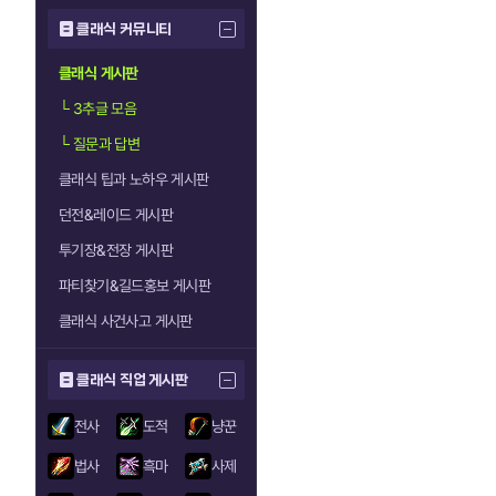
클래식 커뮤니티
클래식 게시판
└
3추글 모음
└
질문과 답변
클래식 팁과 노하우 게시판
던전&레이드 게시판
투기장&전장 게시판
파티찾기&길드홍보 게시판
클래식 사건사고 게시판
클래식 직업 게시판
전사
도적
냥꾼
법사
흑마
사제