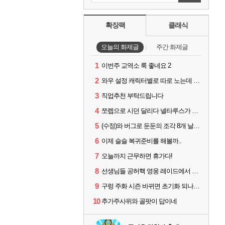
확장팩
클래식
오늘의 화제글
주간 화제글
1
이번주 교역소 룩 좋네요 2
2
와우 설정 캐릭터별로 따로 노는데 통일시키는법 있나요
3
직업추천 부탁드립니다
4
쪼렙으로 시던 달리다 넬타루스가 나오면 긴장해야 할 몹
5
(수정)와 버그로 둔둔의 조각 8개 날라갔다
6
이제 슬슬 복귀준비를 해볼까..
7
오늘까지 근무하면 휴가다!
8
선생님들 공허핵 영웅 레이드에서 굴리면 영웅템 인거죠?
9
구렁 주화 시즌 바뀌면 초기화 되나요?
10
추가주사위와 골팟이 답이네