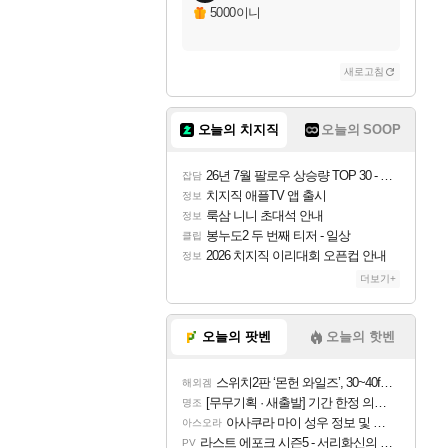
5000이니
새로고침
오늘의 치지직
오늘의 SOOP
26년 7월 팔로우 상승량 TOP 30 - 월간 치지직
잡담
치지직 애플TV 앱 출시
정보
룩삼 니니 초대석 안내
정보
봉누도2 두 번째 티저 - 일상
클립
2026 치지직 이리대회 오픈컵 안내
정보
더보기+
오늘의 팟벤
오늘의 핫벤
스위치2판 ‘몬헌 와일즈’, 30~40fps 목표 추정
해외겜
[무무기획 · 새출발] 기간 한정 의뢰 이벤트
명조
아사쿠라 마이 성우 정보 및 주요 필모
아스오라
라스트 에포크 시즌5 - 서리화신의 분노 티저
PV