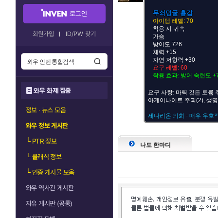
무쇠덩굴 흉갑
로그인
아이템 레벨: 70
착용 시 귀속
회원가입
ID/PW 찾기
가슴
방어도 726
체력 +15
자연 저항력 +30
요구 레벨: 60
착용 효과: 방어 숙련도 +
와우 화제 집중
요구 사항: 마력 깃든 토륨 주괴
아케이나이트 주괴(2), 생명
정보 · 뉴스 모음
세나리온 의회 - 매우 우호
와우 정보 게시판
└
PTR 정보
나도 한마디
└
클래식 정보
└
인증 게시물 모음
와우 역사관 게시판
자유 게시판 (공통)