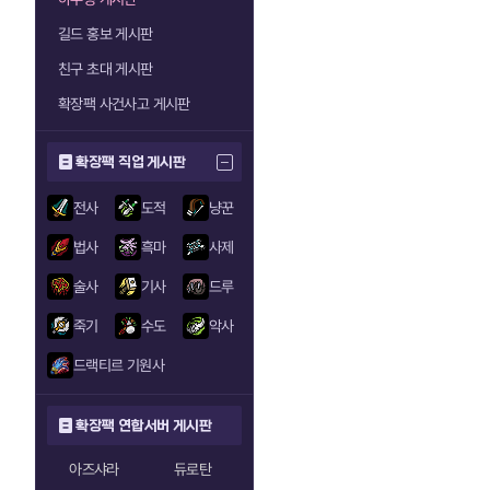
길드 홍보 게시판
친구 초대 게시판
확장팩 사건사고 게시판
확장팩 직업 게시판
전사
도적
냥꾼
법사
흑마
사제
술사
기사
드루
죽기
수도
악사
드랙티르 기원사
확장팩 연합서버 게시판
아즈샤라
듀로탄