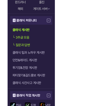
윈드러너
줄진
해외
게이트 서버
클래식 커뮤니티
클래식 게시판
└
3추글 모음
└
질문과 답변
클래식 팁과 노하우 게시판
던전&레이드 게시판
투기장&전장 게시판
파티찾기&길드홍보 게시판
클래식 사건사고 게시판
클래식 직업 게시판
전사
도적
냥꾼