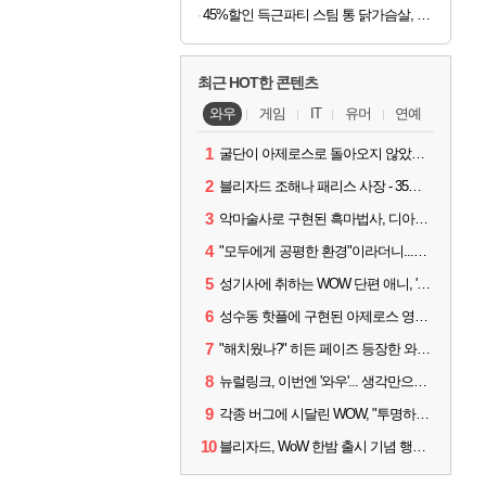
45%할인 득근파티 스팀 통 닭가슴살, 6종 혼합, 100g, 30팩
최근 HOT한 콘텐츠
와우
게임
IT
유머
연예
1
굴단이 아제로스로 돌아오지 않았다면? 와우 클래식+ 주목
2
블리자드 조해나 패리스 사장 - 35년 역사, 그리고 비전
3
악마술사로 구현된 흑마법사, 디아4 x 와우 콜라보 살펴보기
4
"모두에게 공평한 환경"이라더니...여전히 살아있는 애드온
5
성기사에 취하는 WOW 단편 애니, '신성한 모든 것'
6
성수동 핫플에 구현된 아제로스 영웅들의 안식처, WoW 홈스윗홈
7
"해치웠나?" 히든 페이즈 등장한 와우 '한밤', 세계 최초 킬은 '팀 리퀴드'
8
뉴럴링크, 이번엔 '와우'... 생각만으로 게임하는 시대 성큼
9
각종 버그에 시달린 WOW, "투명하고 신속한 소통과 대응 약속"
10
블리자드, WoW 한밤 출시 기념 행사 '홈스윗홈' 28일 개최