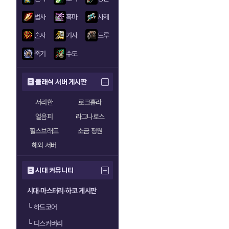
법사
흑마
사제
술사
기사
드루
죽기
수도
클래식 서버 게시판
서리한
로크홀라
얼음피
라그나로스
힐스브래드
소금 평원
해외 서버
시대 커뮤니티
시대·마스터리·하코 게시판
└
하드코어
└
디스커버리