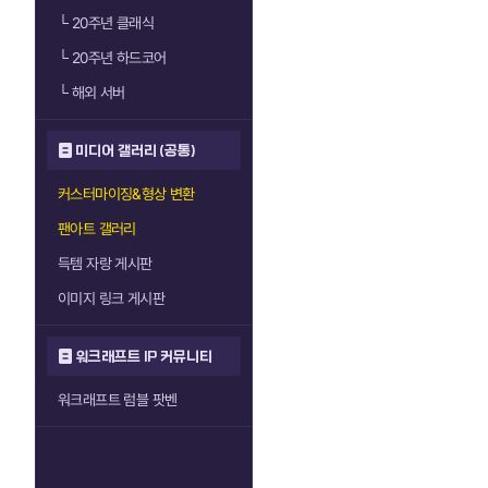
└
20주년 클래식
└
20주년 하드코어
└
해외 서버
미디어 갤러리 (공통)
커스터마이징&형상 변환
팬아트 갤러리
득템 자랑 게시판
이미지 링크 게시판
워크래프트 IP 커뮤니티
워크래프트 럼블 팟벤