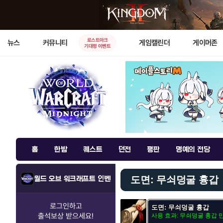
로스트아크
뉴스
커뮤니티
게임캘린더
게이머존
기대평 이벤트
홈
한밤
퀘스트
던전
평판
명예의 전당
도면: 무쇠덩굴 흉갑
월드 오브 워크래프트 인벤
로그인하고
도면: 무쇠덩굴 흉갑
출석보상
받으세요!
사용 효과: 무쇠덩굴 흉갑 