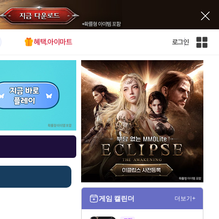
혜택.아이마트
로그인
인
벤
전
체
사
이
트
맵
게임 캘린더
더보기+