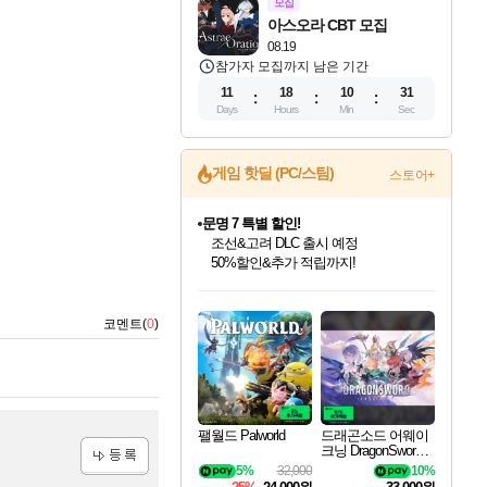
모집
아스오라 CBT 모집
08.19
참가자 모집까지 남은 기간
11
18
10
30
Days
Hours
Min
Sec
게임 핫딜 (PC/스팀)
스토어+
문명 7 특별 할인!
조선&고려 DLC 출시 예정
50%할인&추가 적립까지!
인벤게임즈 8월 특별 할인!
드래곤소드: 어웨이크닝 입점!
마블 투혼 파이팅 소울즈 정식출시!
귀무자: 검의 길 예약 판매 중!
비스트 오브 리인카네이션 정식 출시!
커세어 코브 출시 기념 할인!
더 렐릭 퍼스트 가디언 정식 출시
베데스다 40주년 기념 할인 중!
캡콤 프렌차이즈 할인 진행 중!
캡콤 일부 상품 상시 할인
스타워즈 은하계 레이서
로블록스 기프트 카드 공식 입점
인기 퍼블리셔 모음!
스팀으로 만나는 드래곤소드!
마블 히어로 총 출동&화려한 격투!
10% 할인과
게임프릭 신작 IP
해적'섬'을 발전시키자!
설화x하드코어 액션!
베데스다의 명작들을
몬헌, 바하 등 인기 IP를
몬헌 와일즈 & 드래곤즈 도그마2
인벤게임즈에서 10% 추가 적립
Robux를 가장 안전하고
최대 90% 할인가를 만나보세요!
네이버혜택과 함께 만나보세요!
네이버 포인트 혜택까지!
이니&베니 혜택까지!
네이버 혜택가와 함께 예약하세요!
할인&네이버혜택으로 만나보세요!
네이버페이 혜택과 만나보세요!
40주년 프로모션으로 만나보세요!
할인가에 만나보세요!
일부 에디션 상시 할인!
혜택으로 예약 판매 중
편안하게 충전하세요
코멘트(
0
)
팰월드 Palworld
드래곤소드 어웨이
크닝 DragonSword A
wakening
5%
32,000
10%
등록