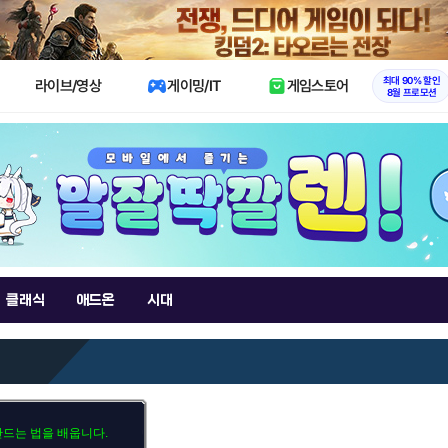
X
최대 90% 할인
라이브/영상
게이밍/IT
게임스토어
8월 프로모션
클래식
애드온
시대
만드는 법을 배웁니다.