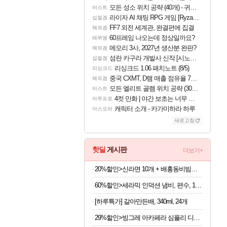
모든 성소 위치 공략 (40개) - 귀환한 영혼 도전과제
비스트
라이자 AI 채팅 RPG 게임 [RyzaChat: AI] 공개
섭컬겜
FF7 외전 세계관, 완결편에 집결
해외겜
60프레임 나오는데 정상일까요?
레퀴엠
메모리 3사, 2027년 생산분 완판?
해외겜
섬란 카구라 개발사 신작 [시노비 넥서스] 연내 출시 예정
섭컬겜
리싱크드 1.06 패치노트 (8/5)
리싱크드
중국 CXMT, D램 매출 점유율 7%…글로벌 4위로 부상
해외겜
모든 엘리트 골렘 위치 공략 (30개) - 방랑 결투가
비스트
4컷 만화 | 야간 보초는 너무 힘들어
아주프로
캐릭터 소개 - 카가미하라 하루
아스오라
새로고침
핫딜
게시판
더보기+
20%할인>신라면 10개 + 배홍동비빔면 8개, 1박스
60%할인>세라믹 인덕션 냄비, 편수, 18cm, 2개
[하루특가] 갈아만든배, 340ml, 24개
29%할인>빙그레 아카페라 심플리 디카페인 아메리카노, 무라벨, 400ml, 20개