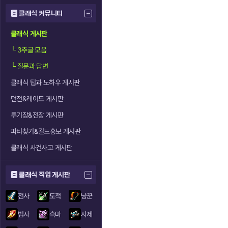
클래식 커뮤니티
클래식 게시판
└
3추글 모음
└
질문과 답변
클래식 팁과 노하우 게시판
던전&레이드 게시판
투기장&전장 게시판
파티찾기&길드홍보 게시판
클래식 사건사고 게시판
클래식 직업 게시판
전사
도적
냥꾼
법사
흑마
사제