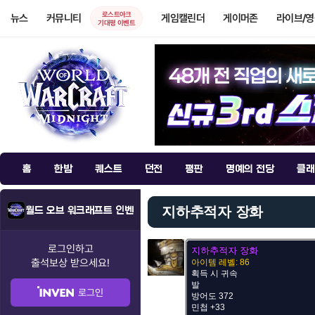
로스트아크
뉴스
커뮤니티
게임캘린더
게이머존
라이브/
기대평 이벤트
홈
한밤
퀘스트
던전
평판
명예의 전당
클래
지하추적자 장화
월드 오브 워크래프트 인벤
로그인하고
지하추적자 장화
출석보상
받으세요!
아이템 레벨: 86
획득 시 귀속
발
로그인
방어도 372
민첩 +33