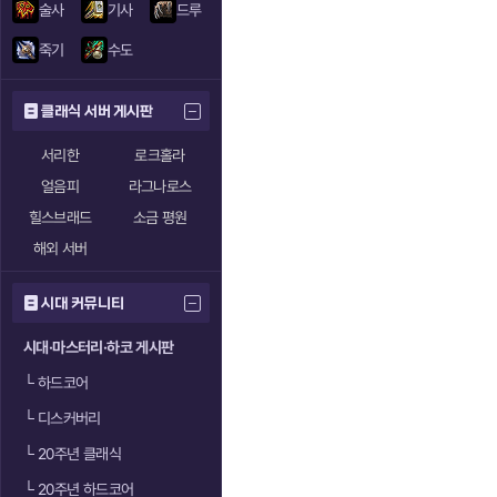
술사
기사
드루
죽기
수도
클래식 서버 게시판
서리한
로크홀라
얼음피
라그나로스
힐스브래드
소금 평원
해외 서버
시대 커뮤니티
시대·마스터리·하코 게시판
└
하드코어
└
디스커버리
└
20주년 클래식
└
20주년 하드코어