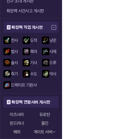
친구 초대 게시판
확장팩 사건사고 게시판
확장팩 직업 게시판
전사
도적
냥꾼
법사
흑마
사제
술사
기사
드루
죽기
수도
악사
드랙티르 기원사
확장팩 연합서버 게시판
아즈샤라
듀로탄
윈드러너
줄진
해외
게이트 서버