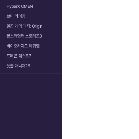
HyperX OMEN
브이 라이징
일곱 개의 대죄: Origin
몬스터헌터 스토리즈3
바이오하자드 레퀴엠
드래곤 퀘스트7
풋볼 매니저26