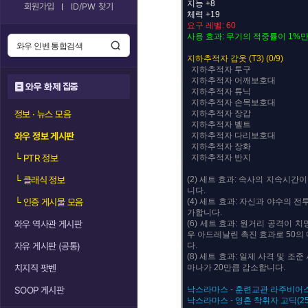
지능 +8
회원가입
ID/PW 찾기
체력 +19
요구 레벨: 60
사용 효과: 무기의 적중률이 1%
지하추적자 갑옷 (T3) (0/9)
지하추적자 투구
지하추적자 어깨보호대
와우 화제 집중
지하추적자 튜닉
지하추적자 손목보호대
정보 · 뉴스 모음
지하추적자 장갑
지하추적자 벨트
와우 정보 게시판
지하추적자 다리보호대
지하추적자 장화
└
PTR 정보
지하추적자 반지
└
클래식 정보
(2) 세트 효과: 속사의 지속시간
니다.
└
인증 게시물 모음
(4) 세트 효과: 자신과 야수의 전
가합니다.
와우 역사관 게시판
(6) 세트 효과: 원거리 공격이 
우 아드레날린 촉진 효과로 50의
자유 게시판 (공통)
다.
(8) 세트 효과: 일제 사격 및 조
치지직 팟벤
마나가 20만큼 감소합니다.
SOOP 게시판
낙스라마스 - 훈련교관 라주비어스(
낙스라마스 - 영혼 착취자 고딕(25