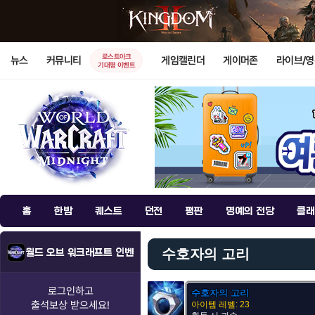
로스트아크
뉴스
커뮤니티
게임캘린더
게이머존
라이브/
기대평 이벤트
홈
한밤
퀘스트
던전
평판
명예의 전당
클래
수호자의 고리
월드 오브 워크래프트 인벤
로그인하고
수호자의 고리
출석보상
받으세요!
아이템 레벨: 23