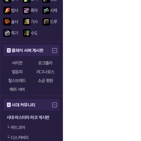
법사
흑마
사제
술사
기사
드루
죽기
수도
클래식 서버 게시판
서리한
로크홀라
얼음피
라그나로스
힐스브래드
소금 평원
해외 서버
시대 커뮤니티
시대·마스터리·하코 게시판
└
하드코어
└
디스커버리