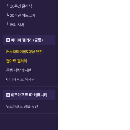
└
20주년 클래식
└
20주년 하드코어
└
해외 서버
미디어 갤러리 (공통)
커스터마이징&형상 변환
팬아트 갤러리
득템 자랑 게시판
이미지 링크 게시판
워크래프트 IP 커뮤니티
워크래프트 럼블 팟벤