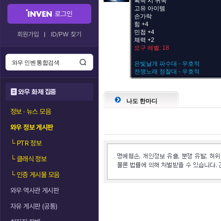
획득 시 귀속
고유 아이템
로그인
손가락
힘 +4
민첩 +4
회원가입
ID/PW 찾기
체력 +2
요구 레벨: 18
은빛날개 파수대 - 우호적
전쟁노래 정찰대 - 우호적
와우 화제 집중
나도 한마디
정보 · 뉴스 모음
와우 정보 게시판
└
PTR 정보
└
클래식 정보
└
인증 게시물 모음
와우 역사관 게시판
자유 게시판 (공통)