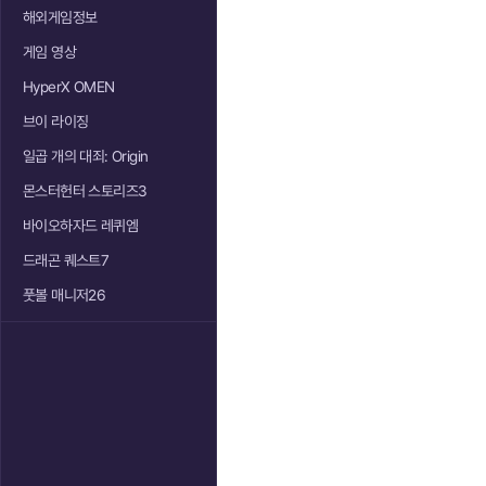
해외게임정보
게임 영상
HyperX OMEN
브이 라이징
일곱 개의 대죄: Origin
몬스터헌터 스토리즈3
바이오하자드 레퀴엠
드래곤 퀘스트7
풋볼 매니저26