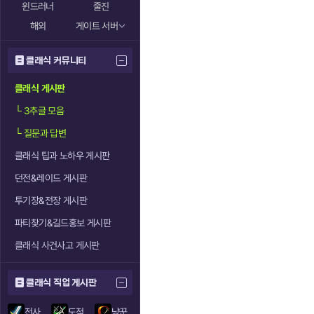
윈드러너
줄진
해외
게이트 서버
클래식 커뮤니티
클래식 게시판
└
3추글 모음
└
질문과 답변
클래식 팁과 노하우 게시판
던전&레이드 게시판
투기장&전장 게시판
파티찾기&길드홍보 게시판
클래식 사건사고 게시판
클래식 직업 게시판
전사
도적
냥꾼