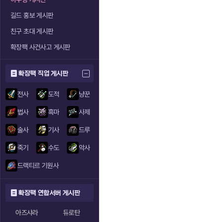
길드 홍보 게시판
친구 초대 게시판
확장팩 사건사고 게시판
확장팩 직업 게시판
전사
도적
냥꾼
법사
흑마
사제
술사
기사
드루
죽기
수도
악사
드랙티르 기원사
확장팩 연합서버 게시판
아즈샤라
듀로탄