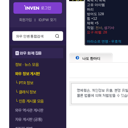
획득 시 귀속
고유 아이템
로그인
허리
방어도 128
힘 +12
회원가입
ID/PW 찾기
체력 +5
직업:
전사
,
성기사
요구 레벨: 28
아라소르 연맹 - 우호적
와우 화제 집중
나도 한마디
정보 · 뉴스 모음
와우 정보 게시판
└
PTR 정보
└
클래식 정보
└
인증 게시물 모음
와우 역사관 게시판
자유 게시판 (공통)