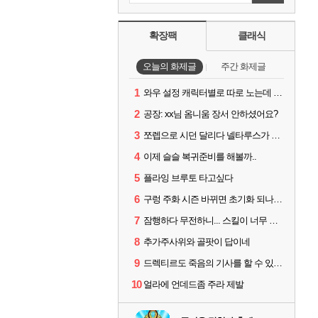
확장팩
클래식
오늘의 화제글
주간 화제글
1
와우 설정 캐릭터별로 따로 노는데 통일시키는법 있나요
2
공장: xx님 옴니움 장서 안하셨어요?
3
쪼렙으로 시던 달리다 넬타루스가 나오면 긴장해야 할 몹
4
이제 슬슬 복귀준비를 해볼까..
5
플라잉 브루토 타고싶다
6
구렁 주화 시즌 바뀌면 초기화 되나요?
7
잠행하다 무전하니... 스킬이 너무 많소...ㅠㅠ
8
추가주사위와 골팟이 답이네
9
드렉티르도 죽음의 기사를 할 수 있기를
10
얼라에 언데드좀 주라 제발