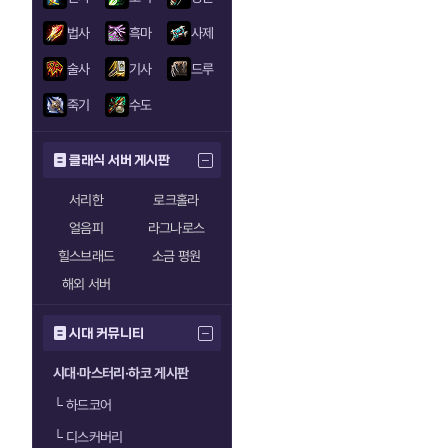
법사
흑마
사제
술사
기사
드루
죽기
수도
클래식 서버 게시판
서리한
로크홀라
얼음피
라그나로스
힐스브래드
소금 평원
해외 서버
시대 커뮤니티
시대·마스터리·하코 게시판
└
하드코어
└
디스커버리