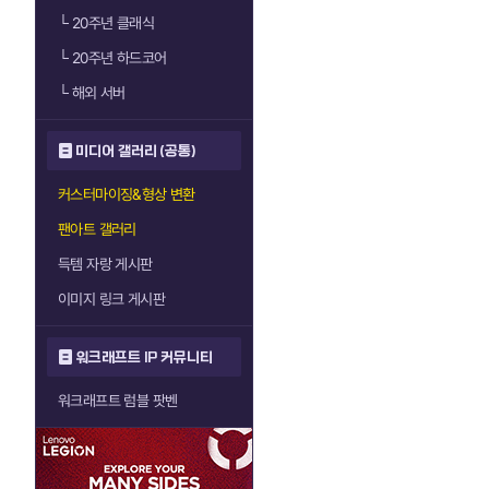
└
20주년 클래식
└
20주년 하드코어
└
해외 서버
미디어 갤러리 (공통)
커스터마이징&형상 변환
팬아트 갤러리
득템 자랑 게시판
이미지 링크 게시판
워크래프트 IP 커뮤니티
워크래프트 럼블 팟벤