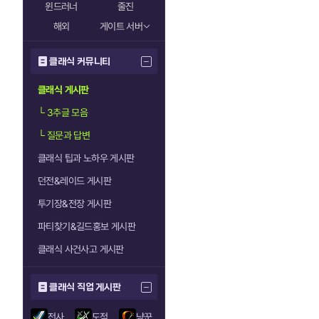
윈드러너
줄진
해외
게이트 서버
클래식 커뮤니티
클래식 게시판
└
3추글 모음
└
질문과 답변
클래식 팁과 노하우 게시판
던전&레이드 게시판
투기장&전장 게시판
파티찾기&길드홍보 게시판
클래식 사건사고 게시판
클래식 직업 게시판
전사
도적
냥꾼