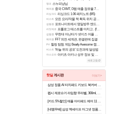
스누피냥님
명조
중국 CXMT, D램 매출 점유율 7%…글로벌 4위로 부상
해외겜
리싱크드 1.06 패치노트 (8/5)
리싱크드
모든 요리/작물 책 획득 위치 공략 (36개) - 미식가 도전과제
비스트
포트나이트에서 명일방주 엔드필드 [펠리카] 판매 예정
섭컬겜
프롤로그 테스트를 마치고.. (feat. 리아)
리밋제로
무한대 아난타가 넷이즈 어플 달력에 일정 등록
섭컬겜
FF7 외전 세계관, 완결편에 집결
해외겜
힐링 탐험 게임 Bearly Awesome 챕터 1 트레일러
PV
'하늘 위의 공포' 도전과제 달성법
비스트
아키츠 아키나 성우 정보 및 주요 필모
아스오라
새로고침
핫딜
게시판
더보기+
삼성 정품 AI 터치패드 키보드 북커버 케이스 그레이, 갤럭시 탭 S11 울트라
펩시 제로슈거 라임향 무라벨, 300ml, 20개
[카드 5%할인] 애플 아이패드 에어 11 M4 WiFi 스페이스 그레이, 128GB, WiFi전용
[네맴무배] 삼성 맥세이프 마그넷 정품 플라베어 댄싱베어 미러 케이스 커버 갤럭시S26