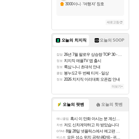
3000이니
·
'여행자' 칭호
새로고침
오늘의 치지직
오늘의 SOOP
26년 7월 팔로우 상승량 TOP 30 - 월간 치지직
잡담
치지직 애플TV 앱 출시
정보
룩삼 니니 초대석 안내
정보
봉누도2 두 번째 티저 - 일상
클립
2026 치지직 이리대회 오픈컵 안내
정보
더보기+
오늘의 팟벤
오늘의 핫벤
혹시 이 만화 아시는 분 계신가요
애니클립
저도 신차계약하고 차 받았습니다
차벤
8월 28일 넷플릭스에서 예고편 공개 예정
GTA6
모든 성소 위치 공략 (40개) - 귀환한 영혼 도전과제
비스트