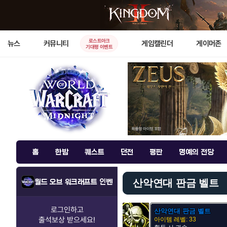
로스트아크
뉴스
커뮤니티
게임캘린더
게이머존
기대평 이벤트
홈
한밤
퀘스트
던전
평판
명예의 전당
산악연대 판금 벨트
월드 오브 워크래프트 인벤
로그인하고
산악연대 판금 벨트
출석보상
받으세요!
아이템 레벨: 33