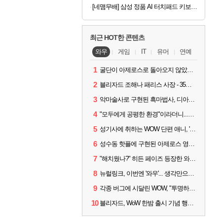
[네맴무배] 삼성 정품 AI 터치패드 키보드 북커버 케이스 블랙, 갤럭시 탭 S10 FE 플러스
최근 HOT한 콘텐츠
와우
게임
IT
유머
연예
1
굴단이 아제로스로 돌아오지 않았다면? 와우 클래식+ 주목
2
블리자드 조해나 패리스 사장 - 35년 역사, 그리고 비전
3
악마술사로 구현된 흑마법사, 디아4 x 와우 콜라보 살펴보기
4
"모두에게 공평한 환경"이라더니...여전히 살아있는 애드온
5
성기사에 취하는 WOW 단편 애니, '신성한 모든 것'
6
성수동 핫플에 구현된 아제로스 영웅들의 안식처, WoW 홈스윗홈
7
"해치웠나?" 히든 페이즈 등장한 와우 '한밤', 세계 최초 킬은 '팀 리퀴드'
8
뉴럴링크, 이번엔 '와우'... 생각만으로 게임하는 시대 성큼
9
각종 버그에 시달린 WOW, "투명하고 신속한 소통과 대응 약속"
10
블리자드, WoW 한밤 출시 기념 행사 '홈스윗홈' 28일 개최