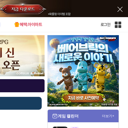
혜택.아이마트
로그인
인
벤
전
체
사
이
트
맵
게임 캘린더
더보기+