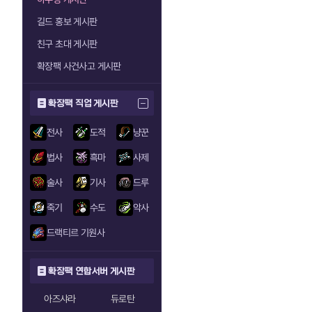
길드 홍보 게시판
친구 초대 게시판
확장팩 사건사고 게시판
확장팩 직업 게시판
전사
도적
냥꾼
법사
흑마
사제
술사
기사
드루
죽기
수도
악사
드랙티르 기원사
확장팩 연합서버 게시판
아즈샤라
듀로탄