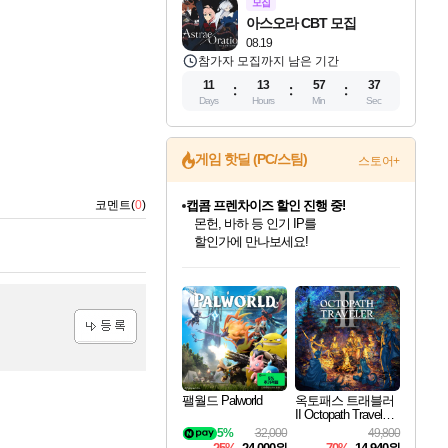
모집
아스오라 CBT 모집
08.19
참가자 모집까지 남은 기간
11
13
57
36
Days
Hours
Min
Sec
게임 핫딜 (PC/스팀)
스토어+
코멘트(
0
)
캡콤 프렌차이즈 할인 진행 중!
몬헌, 바하 등 인기 IP를
할인가에 만나보세요!
인벤게임즈 8월 특별 할인!
드래곤소드: 어웨이크닝 입점!
문명 7 특별 할인!
마블 투혼 파이팅 소울즈 정식출시!
귀무자: 검의 길 예약 판매 중!
비스트 오브 리인카네이션 정식 출시!
커세어 코브 출시 기념 할인!
더 렐릭 퍼스트 가디언 정식 출시
베데스다 40주년 기념 할인 중!
캡콤 일부 상품 상시 할인
스타워즈 은하계 레이서
로블록스 기프트 카드 공식 입점
인기 퍼블리셔 모음!
스팀으로 만나는 드래곤소드!
조선&고려 DLC 출시 예정
마블 히어로 총 출동&화려한 격투!
10% 할인과
게임프릭 신작 IP
해적'섬'을 발전시키자!
설화x하드코어 액션!
베데스다의 명작들을
몬헌 와일즈 & 드래곤즈 도그마2
인벤게임즈에서 10% 추가 적립
Robux를 가장 안전하고
최대 90% 할인가를 만나보세요!
네이버혜택과 함께 만나보세요!
50%할인&추가 적립까지!
네이버 포인트 혜택까지!
이니&베니 혜택까지!
네이버 혜택가와 함께 예약하세요!
할인&네이버혜택으로 만나보세요!
네이버페이 혜택과 만나보세요!
40주년 프로모션으로 만나보세요!
일부 에디션 상시 할인!
혜택으로 예약 판매 중
편안하게 충전하세요
등록
팰월드 Palworld
옥토패스 트래블러
II Octopath Traveler I
I
5%
32,000
49,800