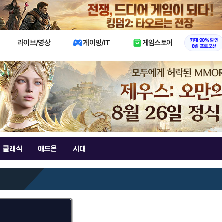
X
최대 90% 할인
라이브/영상
게이밍/IT
게임스토어
8월 프로모션
클래식
애드온
시대