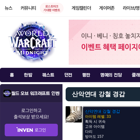
로스트아크
뉴스
커뮤니티
게임캘린더
게이머존
라이브/
기대평 이벤트
홈
한밤
퀘스트
던전
평판
명예의 전당
클래
산악연대 강철 경갑
월드 오브 워크래프트 인벤
로그인하고
산악연대 강철 경갑
출석보상
받으세요!
아이템 레벨: 33
획득 시 귀속
고유 아이템
로그인
다리
방어도 157