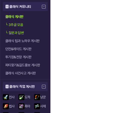
클래식 커뮤니티
클래식 게시판
└
3추글 모음
└
질문과 답변
클래식 팁과 노하우 게시판
던전&레이드 게시판
투기장&전장 게시판
파티찾기&길드홍보 게시판
클래식 사건사고 게시판
클래식 직업 게시판
전사
도적
냥꾼
법사
흑마
사제