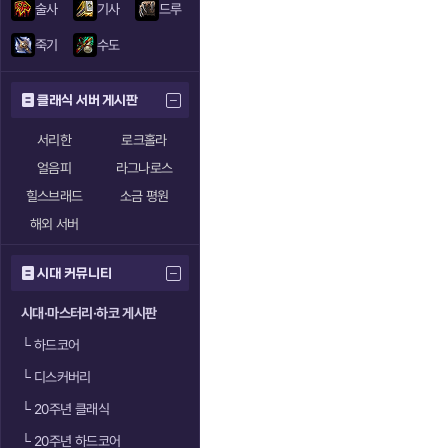
술사
기사
드루
죽기
수도
클래식 서버 게시판
서리한
로크홀라
얼음피
라그나로스
힐스브래드
소금 평원
해외 서버
시대 커뮤니티
시대·마스터리·하코 게시판
└
하드코어
└
디스커버리
└
20주년 클래식
└
20주년 하드코어