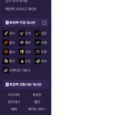
친구 초대 게시판
확장팩 사건사고 게시판
확장팩 직업 게시판
전사
도적
냥꾼
법사
흑마
사제
술사
기사
드루
죽기
수도
악사
드랙티르 기원사
확장팩 연합서버 게시판
아즈샤라
듀로탄
윈드러너
줄진
해외
게이트 서버