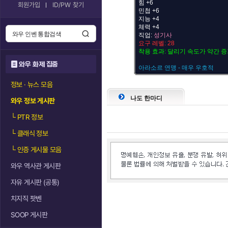
힘 +6
회원가입
ID/PW 찾기
민첩 +6
지능 +4
체력 +4
직업:
성기사
요구 레벨: 28
착용 효과: 달리기 속도가 약간 
와우 화제 집중
아라소르 연맹 - 매우 우호적
정보 · 뉴스 모음
나도 한마디
와우 정보 게시판
└
PTR 정보
└
클래식 정보
└
인증 게시물 모음
와우 역사관 게시판
자유 게시판 (공통)
치지직 팟벤
SOOP 게시판