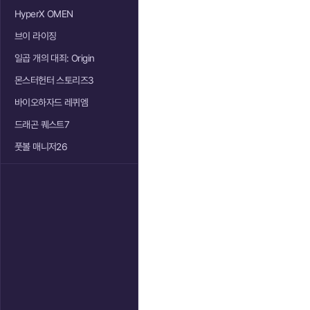
HyperX OMEN
브이 라이징
일곱 개의 대죄: Origin
몬스터헌터 스토리즈3
바이오하자드 레퀴엠
드래곤 퀘스트7
풋볼 매니저26