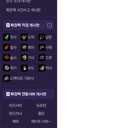
친구 초대 게시판
확장팩 사건사고 게시판
확장팩 직업 게시판
전사
도적
냥꾼
법사
흑마
사제
술사
기사
드루
죽기
수도
악사
드랙티르 기원사
확장팩 연합서버 게시판
아즈샤라
듀로탄
윈드러너
줄진
해외
게이트 서버