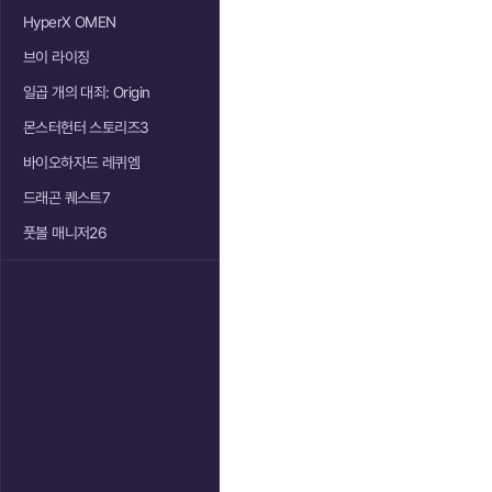
HyperX OMEN
브이 라이징
일곱 개의 대죄: Origin
몬스터헌터 스토리즈3
바이오하자드 레퀴엠
드래곤 퀘스트7
풋볼 매니저26