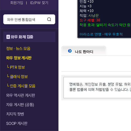
민첩 +10
회원가입
ID/PW 찾기
지능 +3
체력 +10
직업:
사냥꾼
요구 레벨: 38
착용 효과: 달리기 속도가 약간 
아라소르 연맹 - 매우 우호적
와우 화제 집중
정보 · 뉴스 모음
나도 한마디
와우 정보 게시판
└
PTR 정보
└
클래식 정보
└
인증 게시물 모음
와우 역사관 게시판
자유 게시판 (공통)
치지직 팟벤
SOOP 게시판