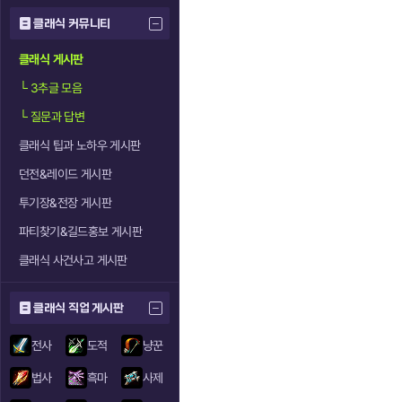
클래식 커뮤니티
클래식 게시판
└
3추글 모음
└
질문과 답변
클래식 팁과 노하우 게시판
던전&레이드 게시판
투기장&전장 게시판
파티찾기&길드홍보 게시판
클래식 사건사고 게시판
클래식 직업 게시판
전사
도적
냥꾼
법사
흑마
사제