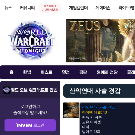
로스트아크
뉴스
커뮤니티
게임캘린더
게이머존
라이브/
기대평 이벤트
홈
한밤
퀘스트
던전
평판
명예의 전당
클래
산악연대 사슬 경갑
월드 오브 워크래프트 인벤
로그인하고
산악연대 사슬 경갑
출석보상
받으세요!
아이템 레벨: 43
획득 시 귀속
고유 아이템
로그인
다리
방어도 183