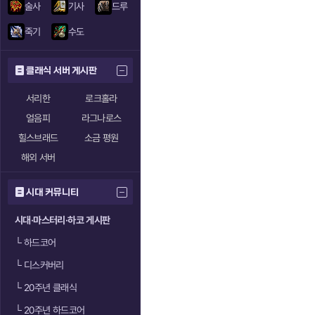
술사
기사
드루
죽기
수도
클래식 서버 게시판
서리한
로크홀라
얼음피
라그나로스
힐스브래드
소금 평원
해외 서버
시대 커뮤니티
시대·마스터리·하코 게시판
└
하드코어
└
디스커버리
└
20주년 클래식
└
20주년 하드코어