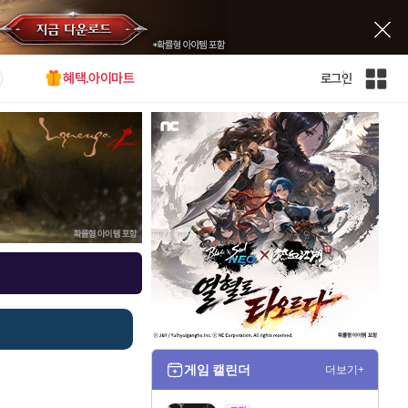
혜택.아이마트
로그인
인
벤
전
체
사
이
트
맵
게임 캘린더
더보기+