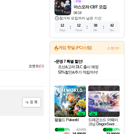
모집
아스오라 CBT 모집
08.19
참가자 모집까지 남은 기간
12
12
38
41
Days
Hours
Min
Sec
게임 핫딜 (PC/스팀)
스토어+
문명 7 특별 할인!
코멘트(
0
)
조선&고려 DLC 출시 예정
50%할인&추가 적립까지!
인벤게임즈 8월 특별 할인!
드래곤소드: 어웨이크닝 입점!
귀무자: 검의 길 예약 판매 중!
비스트 오브 리인카네이션 정식 출시!
커세어 코브 출시 기념 할인!
더 렐릭 퍼스트 가디언 정식 출시
베데스다 40주년 기념 할인 중!
마블 투혼 파이팅 소울즈 예약 판매 중!
캡콤 프렌차이즈 할인 진행 중!
캡콤 일부 상품 상시 할인
스타워즈 은하계 레이서
로블록스 기프트 카드 공식 입점
인기 퍼블리셔 모음!
스팀으로 만나는 드래곤소드!
10% 할인과
게임프릭 신작 IP
해적'섬'을 발전시키자!
설화x하드코어 액션!
베데스다의 명작들을
마블 히어로 총 출동&화려한 격투!
몬헌, 바하 등 인기 IP를
몬헌 와일즈 & 드래곤즈 도그마2
인벤게임즈에서 10% 추가 적립
Robux를 가장 안전하고
최대 90% 할인가를 만나보세요!
네이버혜택과 함께 만나보세요!
이니&베니 혜택까지!
네이버 혜택가와 함께 예약하세요!
할인&네이버혜택으로 만나보세요!
네이버페이 혜택과 만나보세요!
40주년 프로모션으로 만나보세요!
네이버 포인트 혜택까지!
할인가에 만나보세요!
일부 에디션 상시 할인!
혜택으로 예약 판매 중
편안하게 충전하세요
등록
팰월드 Palworld
드래곤소드 어웨이
크닝 DragonSword A
wakening
5%
32,000
10%