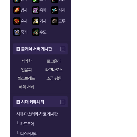
법사
흑마
사제
술사
기사
드루
죽기
수도
클래식 서버 게시판
서리한
로크홀라
얼음피
라그나로스
힐스브래드
소금 평원
해외 서버
시대 커뮤니티
시대·마스터리·하코 게시판
└
하드코어
└
디스커버리