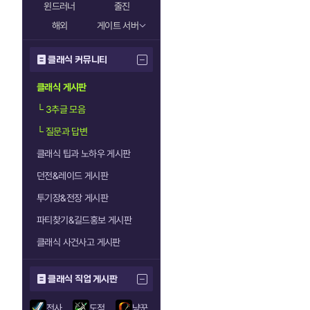
윈드러너
줄진
해외
게이트 서버
클래식 커뮤니티
클래식 게시판
└
3추글 모음
└
질문과 답변
클래식 팁과 노하우 게시판
던전&레이드 게시판
투기장&전장 게시판
파티찾기&길드홍보 게시판
클래식 사건사고 게시판
클래식 직업 게시판
전사
도적
냥꾼