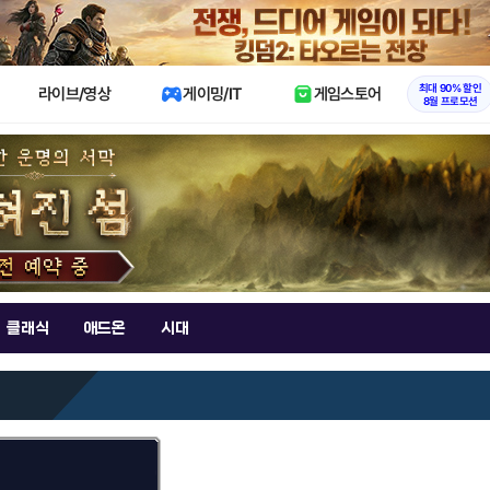
X
최대 90% 할인
라이브/영상
게이밍/IT
게임스토어
8월 프로모션
클래식
애드온
시대