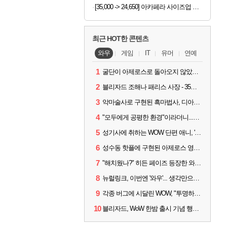
[35,000 -> 24,650] 아카페라 사이즈업 벤티 아메리카노 600ml x 24개
최근 HOT한 콘텐츠
와우
게임
IT
유머
연예
1
굴단이 아제로스로 돌아오지 않았다면? 와우 클래식+ 주목
2
블리자드 조해나 패리스 사장 - 35년 역사, 그리고 비전
3
악마술사로 구현된 흑마법사, 디아4 x 와우 콜라보 살펴보기
4
"모두에게 공평한 환경"이라더니...여전히 살아있는 애드온
5
성기사에 취하는 WOW 단편 애니, '신성한 모든 것'
6
성수동 핫플에 구현된 아제로스 영웅들의 안식처, WoW 홈스윗홈
7
"해치웠나?" 히든 페이즈 등장한 와우 '한밤', 세계 최초 킬은 '팀 리퀴드'
8
뉴럴링크, 이번엔 '와우'... 생각만으로 게임하는 시대 성큼
9
각종 버그에 시달린 WOW, "투명하고 신속한 소통과 대응 약속"
10
블리자드, WoW 한밤 출시 기념 행사 '홈스윗홈' 28일 개최