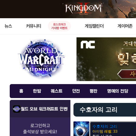
로스트아크
뉴스
커뮤니티
게임캘린더
게이머존
기대평 이벤트
홈
한밤
퀘스트
던전
평판
명예의 전당
수호자의 고리
월드 오브 워크래프트 인벤
로그인하고
수호자의 고리
출석보상
받으세요!
아이템 레벨: 33