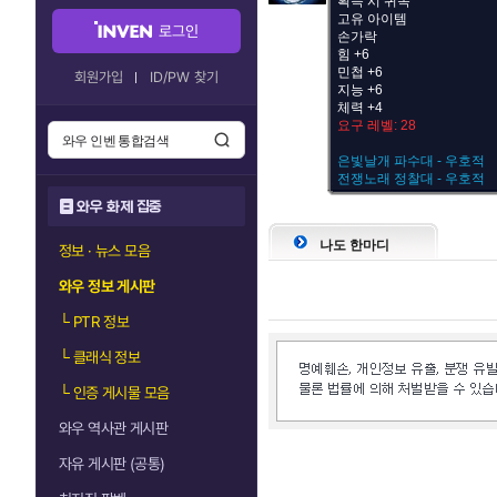
획득 시 귀속
고유 아이템
로그인
손가락
힘 +6
민첩 +6
회원가입
ID/PW 찾기
지능 +6
체력 +4
요구 레벨: 28
은빛날개 파수대 - 우호적
전쟁노래 정찰대 - 우호적
와우 화제 집중
나도 한마디
정보 · 뉴스 모음
와우 정보 게시판
└
PTR 정보
└
클래식 정보
└
인증 게시물 모음
와우 역사관 게시판
자유 게시판 (공통)