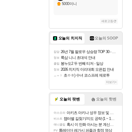
5000이니
새로고침
오늘의 치지직
오늘의 SOOP
26년 7월 팔로우 상승량 TOP 30 - 월간 치지직
잡담
룩삼 니니 초대석 안내
정보
봉누도2 두 번째 티저 - 일상
클립
2026 치지직 이리대회 오픈컵 안내
정보
초ㅇㅎ) 수녀 코스프레 제로투
ㅗㅜㅑ
더보기+
오늘의 팟벤
오늘의 핫벤
아키츠 아키나 성우 정보 및 주요 필모
아스오라
챕터별 길찾기/지도 공략 (1 ~ 12장)
비스트
혹시 이 만화 아시는 분 계신가요
애니클립
툼레이더 레가시 퍼즐과 함정 영상
PV