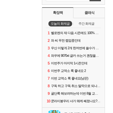
확장팩
클래식
오늘의 화제글
주간 화제글
1
벨로렌의 재 다음 시즌에도 100% 드랍이죠??
2
와 씨 무전 렙업중인데
3
우산 이렇게 2개 한꺼번에 쓸수가 있네요
4
와우에 9070xt 글카 쓰는거 괜찮을까요?
5
이번주가 마지막 1시즌인데
6
이번주 교역소 룩 좋네요 2
7
이번 교역소 룩 좋네요(냥꾼)
8
구독 하고 구독 취소 딸깍으로 되나요?
9
굴단룩 해보려하는데 이번 8월 교역소 칠흙 두건 질문드립니다
10
쿤라이봉우리 샤가 왜케 쎄졌나요? ㅋㅋㅋ