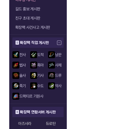
길드 홍보 게시판
친구 초대 게시판
확장팩 사건사고 게시판
확장팩 직업 게시판
전사
도적
냥꾼
법사
흑마
사제
술사
기사
드루
죽기
수도
악사
드랙티르 기원사
확장팩 연합서버 게시판
아즈샤라
듀로탄