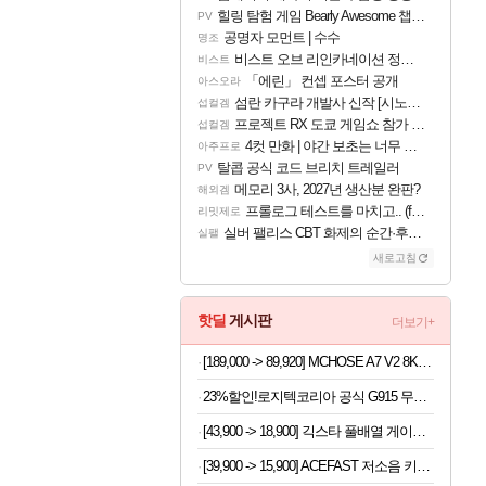
힐링 탐험 게임 Bearly Awesome 챕터 1 트레일러
PV
공명자 모먼트 | 수수
명조
비스트 오브 리인카네이션 정보/공략글 모음
비스트
「에린」 컨셉 포스터 공개
아스오라
섬란 카구라 개발사 신작 [시노비 넥서스] 연내 출시 예정
섭컬겜
프로젝트 RX 도쿄 게임쇼 참가 결정
섭컬겜
4컷 만화 | 야간 보초는 너무 힘들어
아주프로
탈콥 공식 코드 브리치 트레일러
PV
메모리 3사, 2027년 생산분 완판?
해외겜
프롤로그 테스트를 마치고.. (feat. 리아)
리밋제로
실버 팰리스 CBT 화제의 순간·후기 모음
실팰
새로고침
핫딜
게시판
더보기+
[189,000 -> 89,920] MCHOSE A7 V2 8K 초경량 마우스 국내정발
23%할인!로지텍코리아 공식 G915 무선 게이밍 키보드 화이트, 갈축
[43,900 -> 18,900] 긱스타 풀배열 게이밍키보드 (재고7개)
[39,900 -> 15,900] ACEFAST 저소음 키보드 텐키리스 87키