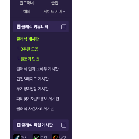
윈드러너
줄진
해외
게이트 서버
클래식 커뮤니티
클래식 게시판
└
3추글 모음
└
질문과 답변
클래식 팁과 노하우 게시판
던전&레이드 게시판
투기장&전장 게시판
파티찾기&길드홍보 게시판
클래식 사건사고 게시판
클래식 직업 게시판
전사
도적
냥꾼