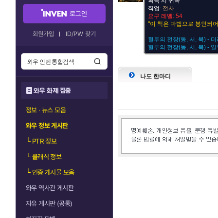
획득 시 귀속
직업:
전사
로그인
요구 레벨: 54
"이 책은 마법으로 봉인되어
회원가입
ID/PW 찾기
혈투의 전장(동, 서, 북) - 
혈투의 전장(동, 서, 북) - 일
나도 한마디
와우 화제 집중
정보 · 뉴스 모음
와우 정보 게시판
└
PTR 정보
└
클래식 정보
└
인증 게시물 모음
와우 역사관 게시판
자유 게시판 (공통)