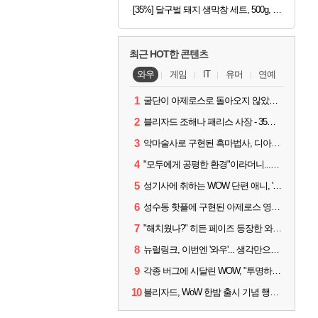
[35%] 달구벌 돼지 생막창 세트, 500g, 2봉
최근 HOT한 콘텐츠
와우
게임
IT
유머
연예
1
굴단이 아제로스로 돌아오지 않았다면? 와우 클래식+ 주목
2
블리자드 조해나 패리스 사장 - 35년 역사, 그리고 비전
3
악마술사로 구현된 흑마법사, 디아4 x 와우 콜라보 살펴보기
4
"모두에게 공평한 환경"이라더니...여전히 살아있는 애드온
5
성기사에 취하는 WOW 단편 애니, '신성한 모든 것'
6
성수동 핫플에 구현된 아제로스 영웅들의 안식처, WoW 홈스윗홈
7
"해치웠나?" 히든 페이즈 등장한 와우 '한밤', 세계 최초 킬은 '팀 리퀴드'
8
뉴럴링크, 이번엔 '와우'... 생각만으로 게임하는 시대 성큼
9
각종 버그에 시달린 WOW, "투명하고 신속한 소통과 대응 약속"
10
블리자드, WoW 한밤 출시 기념 행사 '홈스윗홈' 28일 개최