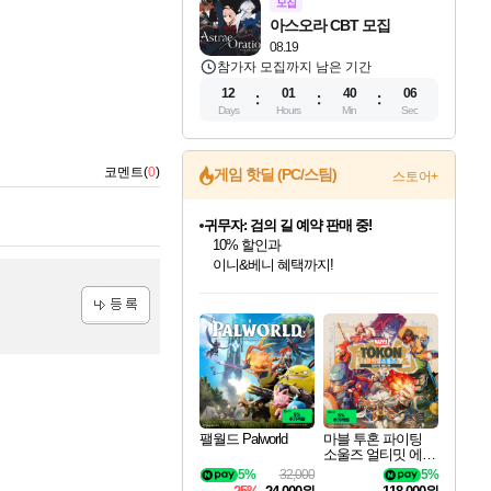
모집
아스오라 CBT 모집
08.19
참가자 모집까지 남은 기간
12
01
40
05
Days
Hours
Min
Sec
코멘트(
0
)
게임 핫딜 (PC/스팀)
스토어+
귀무자: 검의 길 예약 판매 중!
10% 할인과
이니&베니 혜택까지!
인벤게임즈 8월 특별 할인!
드래곤소드: 어웨이크닝 입점!
문명 7 특별 할인!
비스트 오브 리인카네이션 정식 출시!
커세어 코브 출시 기념 할인!
더 렐릭 퍼스트 가디언 정식 출시
베데스다 40주년 기념 할인 중!
마블 투혼 파이팅 소울즈 예약 판매 중!
캡콤 프렌차이즈 할인 진행 중!
캡콤 일부 상품 상시 할인
스타워즈 은하계 레이서
로블록스 기프트 카드 공식 입점
인기 퍼블리셔 모음!
스팀으로 만나는 드래곤소드!
조선&고려 DLC 출시 예정
게임프릭 신작 IP
해적'섬'을 발전시키자!
설화x하드코어 액션!
베데스다의 명작들을
마블 히어로 총 출동&화려한 격투!
몬헌, 바하 등 인기 IP를
몬헌 와일즈 & 드래곤즈 도그마2
인벤게임즈에서 10% 추가 적립
Robux를 가장 안전하고
최대 90% 할인가를 만나보세요!
네이버혜택과 함께 만나보세요!
50%할인&추가 적립까지!
네이버 혜택가와 함께 예약하세요!
할인&네이버혜택으로 만나보세요!
네이버페이 혜택과 만나보세요!
40주년 프로모션으로 만나보세요!
네이버 포인트 혜택까지!
할인가에 만나보세요!
일부 에디션 상시 할인!
혜택으로 예약 판매 중
편안하게 충전하세요
등록
팰월드 Palworld
마블 투혼 파이팅
소울즈 얼티밋 에디
션 예약구매 MARV
5%
32,000
5%
EL Tokon Fighting S