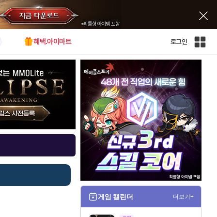
혜택.아이마트
로그인
인
벤
전
체
사
이
트
맵
게임 캘린더
더보기+