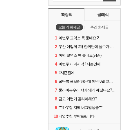
확장팩
클래식
오늘의 화제글
주간 화제글
1
이번주 교역소 룩 좋네요 2
2
우산 이렇게 2개 한꺼번에 쓸수가 있네요
3
이번 교역소 룩 좋네요(냥꾼)
4
이번주가 마지막 1시즌인데
5
2시즌전에
6
굴단룩 해보려하는데 이번 8월 교역소 칠흙 두건 질문드립니다
7
쿤라이봉우리 샤가 왜케 쎄졌나요? ㅋㅋㅋ
8
금고 어떤거 골라야해요?
9
***하우징 지역 버그발생중***
10
직업추천 부탁드립니다