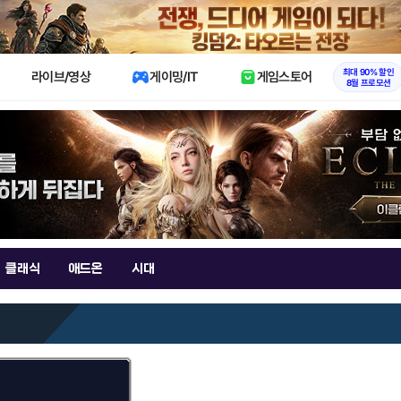
X
최대 90% 할인
라이브/영상
게이밍/IT
게임스토어
8월 프로모션
클래식
애드온
시대