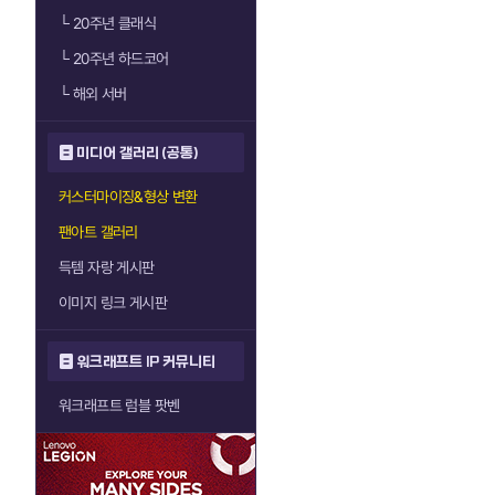
└
20주년 클래식
└
20주년 하드코어
└
해외 서버
미디어 갤러리 (공통)
커스터마이징&형상 변환
팬아트 갤러리
득템 자랑 게시판
이미지 링크 게시판
워크래프트 IP 커뮤니티
워크래프트 럼블 팟벤