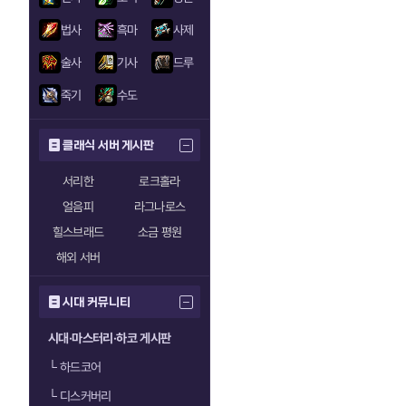
법사
흑마
사제
술사
기사
드루
죽기
수도
클래식 서버 게시판
서리한
로크홀라
얼음피
라그나로스
힐스브래드
소금 평원
해외 서버
시대 커뮤니티
시대·마스터리·하코 게시판
└
하드코어
└
디스커버리