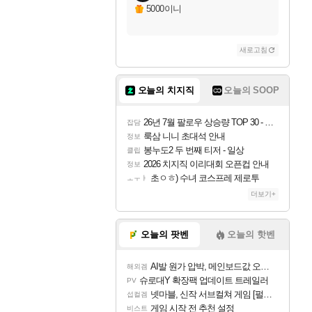
5000이니
새로고침
오늘의 치지직
오늘의 SOOP
26년 7월 팔로우 상승량 TOP 30 - 월간 치지직
잡담
룩삼 니니 초대석 안내
정보
봉누도2 두 번째 티저 - 일상
클립
2026 치지직 이리대회 오픈컵 안내
정보
초ㅇㅎ) 수녀 코스프레 제로투
ㅗㅜㅑ
더보기+
오늘의 팟벤
오늘의 핫벤
AI발 원가 압박, 메인보드값 오르나
해외겜
슈로대Y 확장팩 업데이트 트레일러
PV
넷마블, 신작 서브컬쳐 게임 [펄 인 블루] 티저 사이트 오픈
섭컬겜
게임 시작 전 추천 설정
비스트