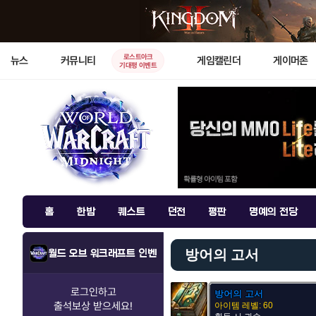
로스트아크
뉴스
커뮤니티
게임캘린더
게이머존
기대평 이벤트
홈
한밤
퀘스트
던전
평판
명예의 전당
방어의 고서
월드 오브 워크래프트 인벤
로그인하고
방어의 고서
출석보상
받으세요!
아이템 레벨: 60