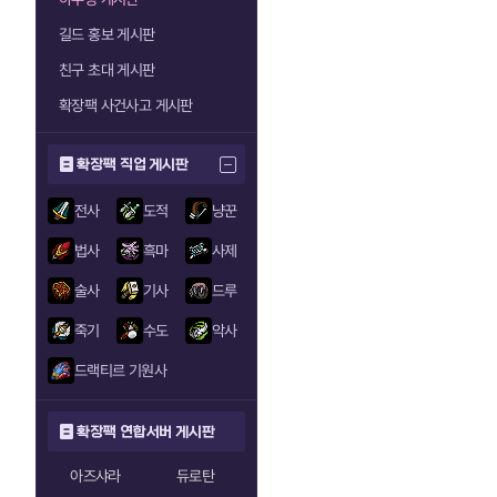
길드 홍보 게시판
친구 초대 게시판
확장팩 사건사고 게시판
확장팩 직업 게시판
전사
도적
냥꾼
법사
흑마
사제
술사
기사
드루
죽기
수도
악사
드랙티르 기원사
확장팩 연합서버 게시판
아즈샤라
듀로탄