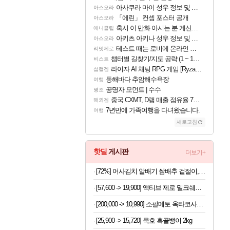
아사쿠라 마이 성우 정보 및 주요 필모
아스오라
「에린」 컨셉 포스터 공개
아스오라
혹시 이 만화 아시는 분 계신가요
애니클립
아키츠 아키나 성우 정보 및 주요 필모
아스오라
테스트 때는 로비에 온라인 기능이 있는데
리밋제로
챕터별 길찾기/지도 공략 (1 ~ 12장)
비스트
라이자 AI 채팅 RPG 게임 [RyzaChat: AI] 공개
섭컬겜
동해바다 추암해수욕장
여행
공명자 모먼트 | 수수
명조
중국 CXMT, D램 매출 점유율 7%…글로벌 4위로 부상
해외겜
7년만에 가족여행을 다녀왔습니다.
여행
새로고침
핫딜
게시판
더보기+
[72%] 어사김치 알배기 쌈배추 겉절이, 2kg, 1개
[57,600 -> 19,900] 액티브 제로 밀크쉐이크 250ml x 18개
[200,000 -> 10,990] 소팔메토 옥타코사놀 포맨 x 2박스
[25,900 -> 15,720] 묵호 흑골뱅이 2kg