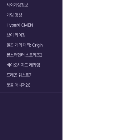
해외게임정보
게임 영상
HyperX OMEN
브이 라이징
일곱 개의 대죄: Origin
몬스터헌터 스토리즈3
바이오하자드 레퀴엠
드래곤 퀘스트7
풋볼 매니저26