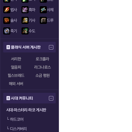
법사
흑마
사제
술사
기사
드루
죽기
수도
클래식 서버 게시판
서리한
로크홀라
얼음피
라그나로스
힐스브래드
소금 평원
해외 서버
시대 커뮤니티
시대·마스터리·하코 게시판
└
하드코어
└
디스커버리