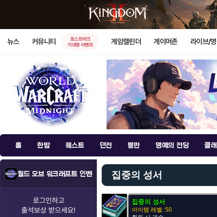
로스트아크
뉴스
커뮤니티
게임캘린더
게이머존
라이브/
기대평 이벤트
홈
한밤
퀘스트
던전
평판
명예의 전당
클래
집중의 성서
월드 오브 워크래프트 인벤
로그인하고
집중의 성서
출석보상
받으세요!
아이템 레벨: 50