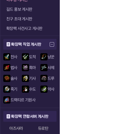
길드 홍보 게시판
친구 초대 게시판
확장팩 사건사고 게시판
확장팩 직업 게시판
전사
도적
냥꾼
법사
흑마
사제
술사
기사
드루
죽기
수도
악사
드랙티르 기원사
확장팩 연합서버 게시판
아즈샤라
듀로탄