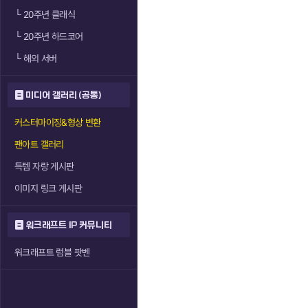
└
20주년 클래식
└
20주년 하드코어
└
해외 서버
미디어 갤러리 (공통)
커스터마이징&형상 변환
팬아트 갤러리
득템 자랑 게시판
이미지 링크 게시판
워크래프트 IP 커뮤니티
워크래프트 럼블 팟벤