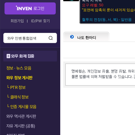
획득 시 귀속
요구 레벨: 50
로그인
"표면에 암흑의 룬이 새겨져 있습니
혈투의 전장(동, 서, 북) - 일반몹
회원가입
ID/PW 찾기
나도 한마디
와우 화제 집중
정보 · 뉴스 모음
와우 정보 게시판
└
PTR 정보
└
클래식 정보
└
인증 게시물 모음
와우 역사관 게시판
자유 게시판 (공통)