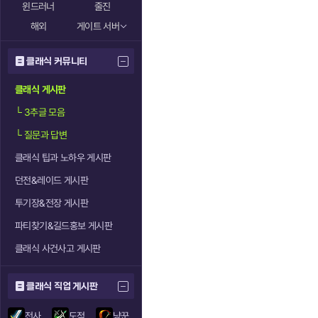
윈드러너
줄진
해외
게이트 서버
클래식 커뮤니티
클래식 게시판
└
3추글 모음
└
질문과 답변
클래식 팁과 노하우 게시판
던전&레이드 게시판
투기장&전장 게시판
파티찾기&길드홍보 게시판
클래식 사건사고 게시판
클래식 직업 게시판
전사
도적
냥꾼