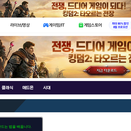
X
최대 90% 할인
라이브/영상
게이밍/IT
게임스토어
8월 프로모션
클래식
애드온
시대
만드는 법을 배웁니다.