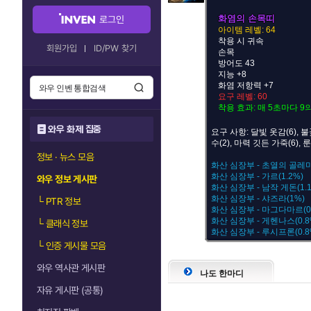
화염의 손목띠
로그인
아이템 레벨: 64
착용 시 귀속
회원가입
ID/PW 찾기
손목
방어도 43
지능 +8
화염 저항력 +7
요구 레벨: 60
착용 효과: 매 5초마다 
와우 화제 집중
요구 사항: 달빛 옷감(6), 불
수(2), 마력 깃든 가죽(6),
정보 · 뉴스 모음
화산 심장부 - 초열의 골레마
화산 심장부 - 가르(1.2%)
와우 정보 게시판
화산 심장부 - 남작 게돈(1.1
화산 심장부 - 샤즈라(1%)
└
PTR 정보
화산 심장부 - 마그다마르(0.
화산 심장부 - 게헨나스(0.8
└
클래식 정보
화산 심장부 - 루시프론(0.8
└
인증 게시물 모음
와우 역사관 게시판
나도 한마디
자유 게시판 (공통)