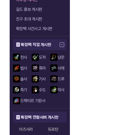
길드 홍보 게시판
친구 초대 게시판
확장팩 사건사고 게시판
확장팩 직업 게시판
전사
도적
냥꾼
법사
흑마
사제
술사
기사
드루
죽기
수도
악사
드랙티르 기원사
확장팩 연합서버 게시판
아즈샤라
듀로탄