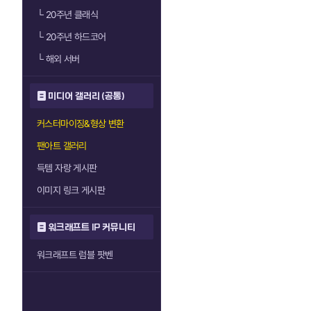
└
20주년 클래식
└
20주년 하드코어
└
해외 서버
미디어 갤러리 (공통)
커스터마이징&형상 변환
팬아트 갤러리
득템 자랑 게시판
이미지 링크 게시판
워크래프트 IP 커뮤니티
워크래프트 럼블 팟벤