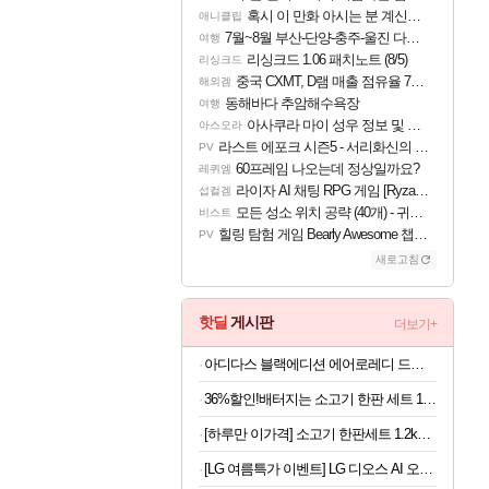
혹시 이 만화 아시는 분 계신가요
애니클립
7월~8월 부산-단양-충주-울진 다녀왔어요~
여행
리싱크드 1.06 패치노트 (8/5)
리싱크드
중국 CXMT, D램 매출 점유율 7%…글로벌 4위로 부상
해외겜
동해바다 추암해수욕장
여행
아사쿠라 마이 성우 정보 및 주요 필모
아스오라
라스트 에포크 시즌5 - 서리화신의 분노 티저
PV
60프레임 나오는데 정상일까요?
레퀴엠
라이자 AI 채팅 RPG 게임 [RyzaChat: AI] 공개
섭컬겜
모든 성소 위치 공략 (40개) - 귀환한 영혼 도전과제
비스트
힐링 탐험 게임 Bearly Awesome 챕터 1 트레일러
PV
새로고침
핫딜
게시판
더보기+
아디다스 블랙에디션 에어로레디 드로즈 5PACK 100
36%할인!배터지는 소고기 한판 세트 1.2kg, 1세트
[하루만 이가격] 소고기 한판세트 1.2kg (등심3, 살치2, 부채2, 갈비2, 우삼겹3)
[LG 여름특가 이벤트] LG 디오스 AI 오브제컬렉션 4도어 냉장고 870L 1등급