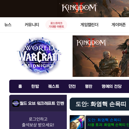
로스트아크
뉴스
커뮤니티
게임캘린더
게이머존
기대평 이벤트
홈
한밤
퀘스트
던전
평판
명예의 전당
도안: 화염핵 손목띠
월드 오브 워크래프트 인벤
로그인하고
도안: 화염핵 손목띠
출석보상
받으세요!
사용 효과: 화염핵 손목띠 