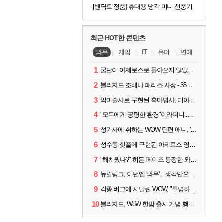
[벤딕트 정품] 휴대용 냉각 미니 선풍기
최근 HOT한 콘텐츠
와우
게임
IT
유머
연예
1
굴단이 아제로스로 돌아오지 않았다면? 와우 클래식+ 주목
2
블리자드 조해나 패리스 사장 - 35년 역사, 그리고 비전
3
악마술사로 구현된 흑마법사, 디아4 x 와우 콜라보 살펴보기
4
"모두에게 공평한 환경"이라더니...여전히 살아있는 애드온
5
성기사에 취하는 WOW 단편 애니, '신성한 모든 것'
6
성수동 핫플에 구현된 아제로스 영웅들의 안식처, WoW 홈스윗홈
7
"해치웠나?" 히든 페이즈 등장한 와우 '한밤', 세계 최초 킬은 '팀 리퀴드'
8
뉴럴링크, 이번엔 '와우'... 생각만으로 게임하는 시대 성큼
9
각종 버그에 시달린 WOW, "투명하고 신속한 소통과 대응 약속"
10
블리자드, WoW 한밤 출시 기념 행사 '홈스윗홈' 28일 개최