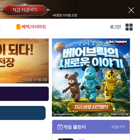
혜택.아이마트
로그인
인
벤
전
체
사
이
트
맵
게임 캘린더
더보기+