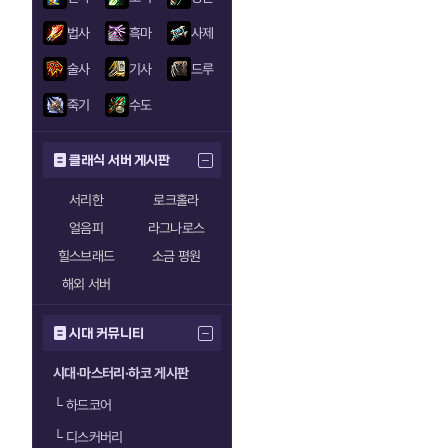
법사
흑마
사제
술사
기사
드루
죽기
수도
클래식 서버 게시판
서리한
로크홀라
얼음피
라그나로스
힐스브래드
소금 평원
해외 서버
시대 커뮤니티
시대·마스터리·하코 게시판
└
하드코어
└
디스커버리