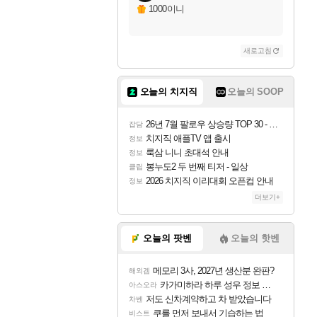
1000이니
새로고침
오늘의 치지직
오늘의 SOOP
26년 7월 팔로우 상승량 TOP 30 - 월간 치지직
잡담
치지직 애플TV 앱 출시
정보
룩삼 니니 초대석 안내
정보
봉누도2 두 번째 티저 - 일상
클립
2026 치지직 이리대회 오픈컵 안내
정보
더보기+
오늘의 팟벤
오늘의 핫벤
메모리 3사, 2027년 생산분 완판?
해외겜
카가미하라 하루 성우 정보 및 주요 필모
아스오라
저도 신차계약하고 차 받았습니다
차벤
쿠를 먼저 보내서 기습하는 법
비스트