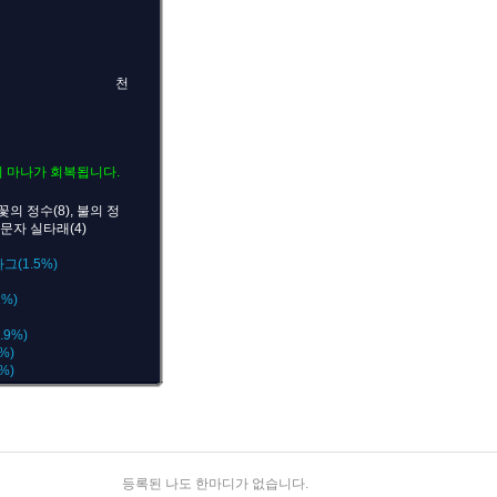
천
9의 마나가 회복됩니다.
꽃의 정수(8), 불의 정
 룬문자 실타래(4)
그(1.5%)
%)
9%)
%)
%)
등록된 나도 한마디가 없습니다.