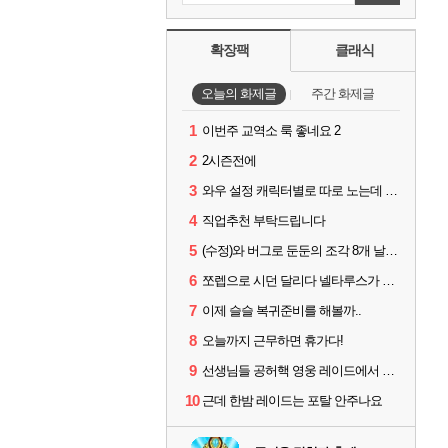
확장팩
클래식
오늘의 화제글
주간 화제글
1
이번주 교역소 룩 좋네요 2
2
2시즌전에
3
와우 설정 캐릭터별로 따로 노는데 통일시키는법 있나요
4
직업추천 부탁드립니다
5
(수정)와 버그로 둔둔의 조각 8개 날라갔다
6
쪼렙으로 시던 달리다 넬타루스가 나오면 긴장해야 할 몹
7
이제 슬슬 복귀준비를 해볼까..
8
오늘까지 근무하면 휴가다!
9
선생님들 공허핵 영웅 레이드에서 굴리면 영웅템 인거죠?
10
근데 한밤 레이드는 포탈 안주나요