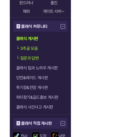
윈드러너
줄진
해외
게이트 서버
클래식 커뮤니티
클래식 게시판
└
3추글 모음
└
질문과 답변
클래식 팁과 노하우 게시판
던전&레이드 게시판
투기장&전장 게시판
파티찾기&길드홍보 게시판
클래식 사건사고 게시판
클래식 직업 게시판
전사
도적
냥꾼