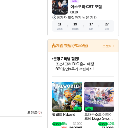
모집
아스오라 CBT 모집
08.19
참가자 모집까지 남은 기간
11
19
17
26
Days
Hours
Min
Sec
문명 7 특별 할인!
게임 핫딜 (PC/스팀)
스토어+
조선&고려 DLC 출시 예정
50%할인&추가 적립까지!
마블 투혼 파이팅 소울즈 정식출시!
마블 히어로 총 출동&화려한 격투!
네이버 포인트 혜택까지!
인벤게임즈 8월 특별 할인!
드래곤소드: 어웨이크닝 입점!
귀무자: 검의 길 예약 판매 중!
비스트 오브 리인카네이션 정식 출시!
커세어 코브 출시 기념 할인!
더 렐릭 퍼스트 가디언 정식 출시
베데스다 40주년 기념 할인 중!
캡콤 프렌차이즈 할인 진행 중!
캡콤 일부 상품 상시 할인
스타워즈 은하계 레이서
로블록스 기프트 카드 공식 입점
인기 퍼블리셔 모음!
스팀으로 만나는 드래곤소드!
10% 할인과
게임프릭 신작 IP
해적'섬'을 발전시키자!
설화x하드코어 액션!
베데스다의 명작들을
몬헌, 바하 등 인기 IP를
몬헌 와일즈 & 드래곤즈 도그마2
인벤게임즈에서 10% 추가 적립
Robux를 가장 안전하고
최대 90% 할인가를 만나보세요!
네이버혜택과 함께 만나보세요!
이니&베니 혜택까지!
네이버 혜택가와 함께 예약하세요!
할인&네이버혜택으로 만나보세요!
네이버페이 혜택과 만나보세요!
40주년 프로모션으로 만나보세요!
할인가에 만나보세요!
일부 에디션 상시 할인!
혜택으로 예약 판매 중
편안하게 충전하세요
코멘트(
0
)
팰월드 Palworld
드래곤소드 어웨이
크닝 DragonSword A
wakening
5%
32,000
10%