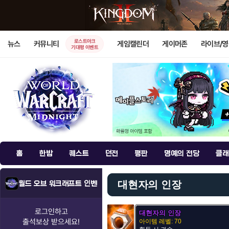
로스트아크
뉴스
커뮤니티
게임캘린더
게이머존
라이브/
기대평 이벤트
홈
한밤
퀘스트
던전
평판
명예의 전당
클래
대현자의 인장
월드 오브 워크래프트 인벤
로그인하고
대현자의 인장
출석보상
받으세요!
아이템 레벨: 70