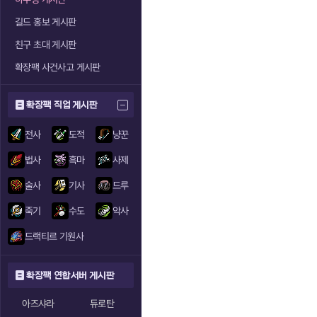
길드 홍보 게시판
친구 초대 게시판
확장팩 사건사고 게시판
확장팩 직업 게시판
전사
도적
냥꾼
법사
흑마
사제
술사
기사
드루
죽기
수도
악사
드랙티르 기원사
확장팩 연합서버 게시판
아즈샤라
듀로탄