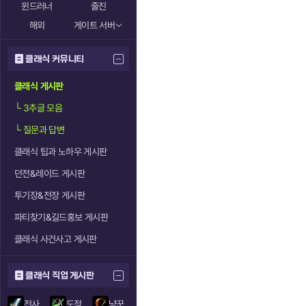
윈드러너
줄진
해외
게이트 서버
클래식 커뮤니티
클래식 게시판
└
3추글 모음
└
질문과 답변
클래식 팁과 노하우 게시판
던전&레이드 게시판
투기장&전장 게시판
파티찾기&길드홍보 게시판
클래식 사건사고 게시판
클래식 직업 게시판
전사
도적
냥꾼