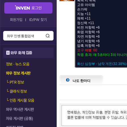
획득 시 귀속
고유 아이템
로그인
손가락
지능 +11
체력 +11
회원가입
ID/PW 찾기
정신력 +11
비전 저항력 +6
화염 저항력 +6
자연 저항력 +6
냉기 저항력 +6
암흑 저항력 +6
요구 레벨: 60
와우 화제 집중
착용 효과: 매 5초마다 3의 마나
정보 · 뉴스 모음
화산 심장부 - 남작 게돈(32.38%)
와우 정보 게시판
나도 한마디
└
PTR 정보
└
클래식 정보
└
인증 게시물 모음
와우 역사관 게시판
자유 게시판 (공통)