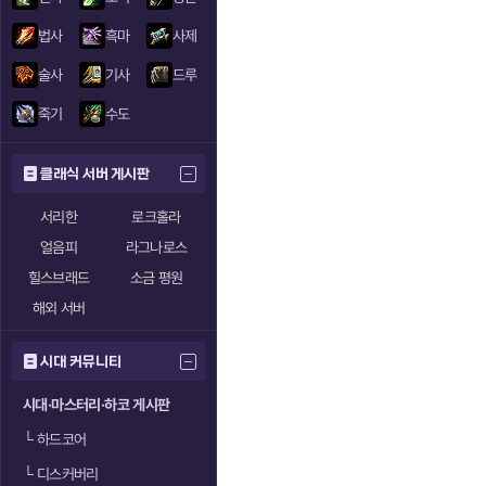
법사
흑마
사제
술사
기사
드루
죽기
수도
클래식 서버 게시판
서리한
로크홀라
얼음피
라그나로스
힐스브래드
소금 평원
해외 서버
시대 커뮤니티
시대·마스터리·하코 게시판
└
하드코어
└
디스커버리