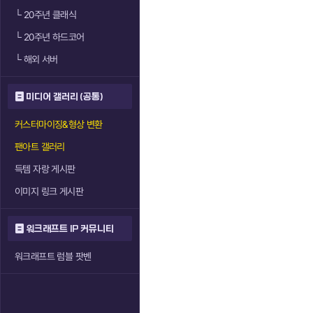
└
20주년 클래식
└
20주년 하드코어
└
해외 서버
미디어 갤러리 (공통)
커스터마이징&형상 변환
팬아트 갤러리
득템 자랑 게시판
이미지 링크 게시판
워크래프트 IP 커뮤니티
워크래프트 럼블 팟벤