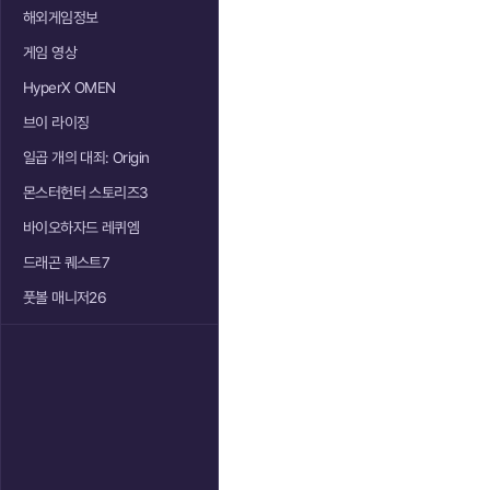
해외게임정보
게임 영상
HyperX OMEN
브이 라이징
일곱 개의 대죄: Origin
몬스터헌터 스토리즈3
바이오하자드 레퀴엠
드래곤 퀘스트7
풋볼 매니저26