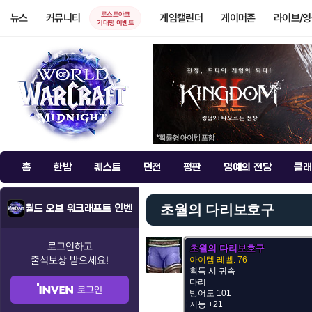
로스트아크
뉴스
커뮤니티
게임캘린더
게이머존
라이브/
기대평 이벤트
홈
한밤
퀘스트
던전
평판
명예의 전당
클래
초월의 다리보호구
월드 오브 워크래프트 인벤
로그인하고
초월의 다리보호구
출석보상
받으세요!
아이템 레벨: 76
획득 시 귀속
다리
로그인
방어도 101
지능 +21