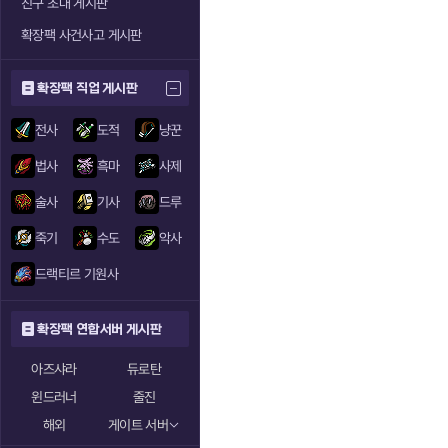
친구 초대 게시판
확장팩 사건사고 게시판
확장팩 직업 게시판
전사
도적
냥꾼
법사
흑마
사제
술사
기사
드루
죽기
수도
악사
드랙티르 기원사
확장팩 연합서버 게시판
아즈샤라
듀로탄
윈드러너
줄진
해외
게이트 서버