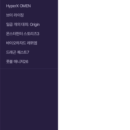
HyperX OMEN
브이 라이징
일곱 개의 대죄: Origin
몬스터헌터 스토리즈3
바이오하자드 레퀴엠
드래곤 퀘스트7
풋볼 매니저26