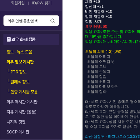
체력 +16
회원가입
ID/PW 찾기
정신력 +21
비전 저항력 +10
암흑 저항력 +10
직업:
사제
요구 레벨: 60
착용 효과: 모든 주문 및 효과에 
대 46만큼 증가합니다.
와우 화제 집중
착용 효과: 매 5초마다 7의 마나
정보 · 뉴스 모음
초월의 의복 (T2) (0/8)
초월의 머리띠
와우 정보 게시판
초월의 어깨갑옷
초월의 로브
└
PTR 정보
초월의 손목띠
초월의 장갑
└
클래식 정보
초월의 허리띠
초월의 다리보호구
└
인증 게시물 모음
초월의 장화
와우 역사관 게시판
(3) 세트 효과: 시전 중에도 평소
속도로 마나가 회복됩니다.
자유 게시판 (공통)
(5) 세트 효과: 근접 공격을 받았
로 4토 동안 몸을 희미하게 만듭니
치지직 팟벤
(8) 세트 효과: 상급 치유 주문 
벨 소생 효과를 추가로 얻습니다.
SOOP 게시판
화산 심장부 - 라그나로스(13.33%