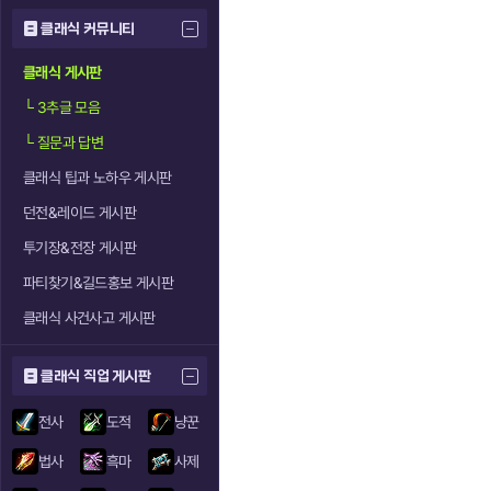
클래식 커뮤니티
클래식 게시판
└
3추글 모음
└
질문과 답변
클래식 팁과 노하우 게시판
던전&레이드 게시판
투기장&전장 게시판
파티찾기&길드홍보 게시판
클래식 사건사고 게시판
클래식 직업 게시판
전사
도적
냥꾼
법사
흑마
사제