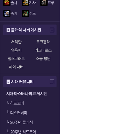
술사
기사
드루
죽기
수도
클래식 서버 게시판
서리한
로크홀라
얼음피
라그나로스
힐스브래드
소금 평원
해외 서버
시대 커뮤니티
시대·마스터리·하코 게시판
└
하드코어
└
디스커버리
└
20주년 클래식
└
20주년 하드코어