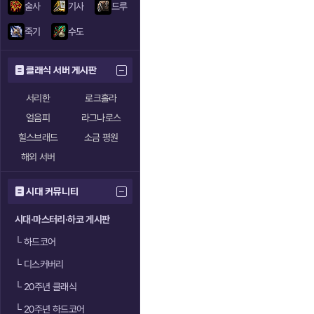
술사
기사
드루
죽기
수도
클래식 서버 게시판
서리한
로크홀라
얼음피
라그나로스
힐스브래드
소금 평원
해외 서버
시대 커뮤니티
시대·마스터리·하코 게시판
└
하드코어
└
디스커버리
└
20주년 클래식
└
20주년 하드코어