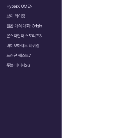
HyperX OMEN
브이 라이징
일곱 개의 대죄: Origin
몬스터헌터 스토리즈3
바이오하자드 레퀴엠
드래곤 퀘스트7
풋볼 매니저26