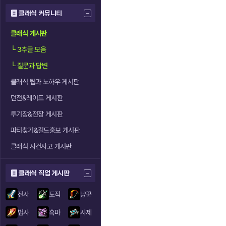
클래식 커뮤니티
클래식 게시판
└
3추글 모음
└
질문과 답변
클래식 팁과 노하우 게시판
던전&레이드 게시판
투기장&전장 게시판
파티찾기&길드홍보 게시판
클래식 사건사고 게시판
클래식 직업 게시판
전사
도적
냥꾼
법사
흑마
사제