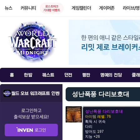
로스트아크
뉴스
커뮤니티
게임캘린더
게이머존
라이브/
기대평 이벤트
홈
한밤
퀘스트
던전
평판
명예의 전당
클래
성난폭풍 다리보호대
월드 오브 워크래프트 인벤
로그인하고
성난폭풍 다리보호대
출석보상
받으세요!
아이템 레벨: 76
획득 시 귀속
다리
로그인
방어도 197
지능 +26