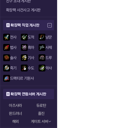
친구 초대 게시판
확장팩 사건사고 게시판
확장팩 직업 게시판
전사
도적
냥꾼
법사
흑마
사제
술사
기사
드루
죽기
수도
악사
드랙티르 기원사
확장팩 연합서버 게시판
아즈샤라
듀로탄
윈드러너
줄진
해외
게이트 서버