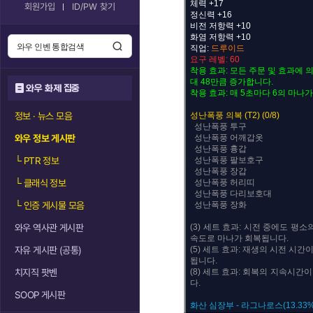
체력 +17
회원가입
ID/PW 찾기
정신력 +16
비전 저항력 +10
화염 저항력 +10
직업:
드루이드
요구 레벨: 60
착용 효과: 모든 주문 및 효과에 
대 48만큼 증가합니다.
와우 화제 집중
착용 효과: 매 5초마다 6의 마나
정보 · 뉴스 모음
성난폭풍 의복 (T2) (0/8)
성난폭풍 투구
와우 정보 게시판
성난폭풍 어깨갑옷
성난폭풍 흉갑
└
PTR 정보
성난폭풍 팔보호구
성난폭풍 장갑
└
클래식 정보
성난폭풍 허리띠
성난폭풍 다리보호대
└
인증 게시물 모음
성난폭풍 장화
와우 역사관 게시판
(3) 세트 효과: 시전 중에도 평소
속도로 마나가 회복됩니다.
자유 게시판 (공통)
(5) 세트 효과: 재생의 시전 시간
됩니다.
치지직 팟벤
(8) 세트 효과: 회복의 지속시간
다.
SOOP 게시판
화산 심장부 - 라그나로스(13.33%