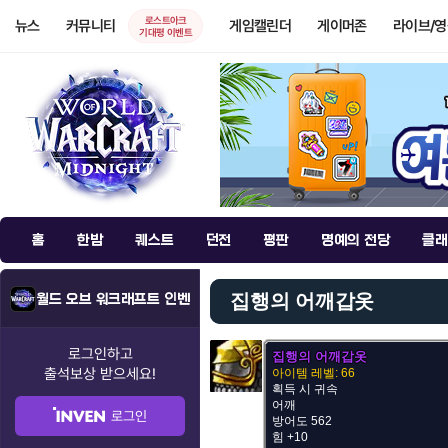
로스트아크
뉴스
커뮤니티
게임캘린더
게이머존
라이브/
기대평 이벤트
홈
한밤
퀘스트
던전
평판
명예의 전당
클래
집행의 어깨갑옷
월드 오브 워크래프트 인벤
로그인하고
집행의 어깨갑옷
출석보상
받으세요!
아이템 레벨: 66
획득 시 귀속
어깨
로그인
방어도 562
힘 +10