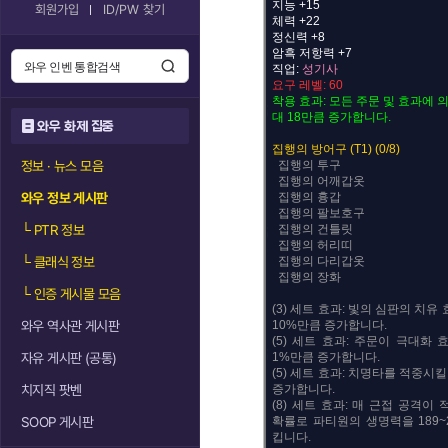
지능 +15
회원가입
ID/PW 찾기
체력 +22
정신력 +8
암흑 저항력 +7
직업:
성기사
요구 레벨: 60
착용 효과: 모든 주문 및 효과에 
대 18만큼 증가합니다.
와우 화제 집중
집행의 방어구 (T1) (0/8)
정보 · 뉴스 모음
집행의 투구
집행의 어깨갑옷
와우 정보 게시판
집행의 흉갑
집행의 팔보호구
└
PTR 정보
집행의 건틀릿
집행의 허리띠
└
클래식 정보
집행의 다리갑옷
집행의 장화
└
인증 게시물 모음
(3) 세트 효과: 빛의 심판의 치유
와우 역사관 게시판
10%만큼 증가합니다.
(5) 세트 효과: 주문이 극대화
자유 게시판 (공통)
1%만큼 증가합니다.
(5) 세트 효과: 치명타를 적중시
치지직 팟벤
증가합니다.
(8) 세트 효과: 매 근접 공격이
SOOP 게시판
확률로 파티원의 생명력을 189~
킵니다.