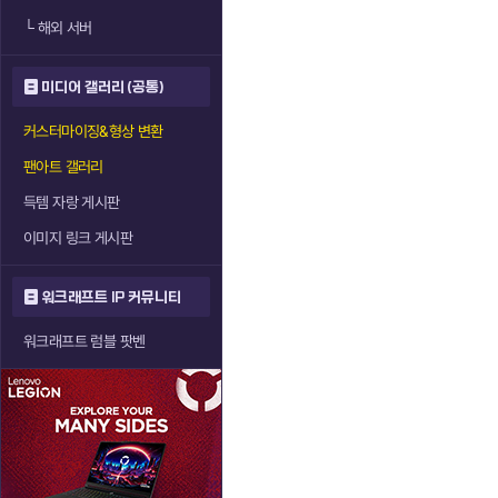
└
해외 서버
미디어 갤러리 (공통)
커스터마이징&형상 변환
팬아트 갤러리
득템 자랑 게시판
이미지 링크 게시판
워크래프트 IP 커뮤니티
워크래프트 럼블 팟벤