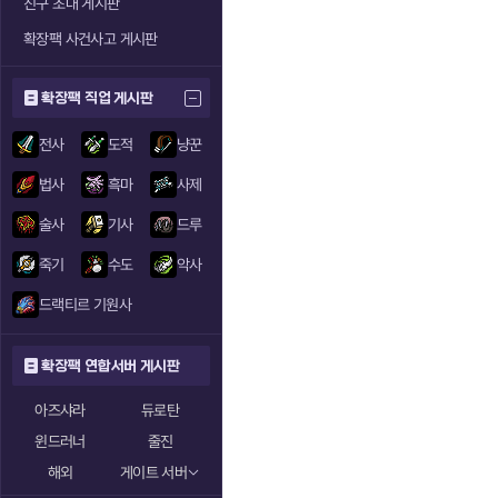
친구 초대 게시판
확장팩 사건사고 게시판
확장팩 직업 게시판
전사
도적
냥꾼
법사
흑마
사제
술사
기사
드루
죽기
수도
악사
드랙티르 기원사
확장팩 연합서버 게시판
아즈샤라
듀로탄
윈드러너
줄진
해외
게이트 서버