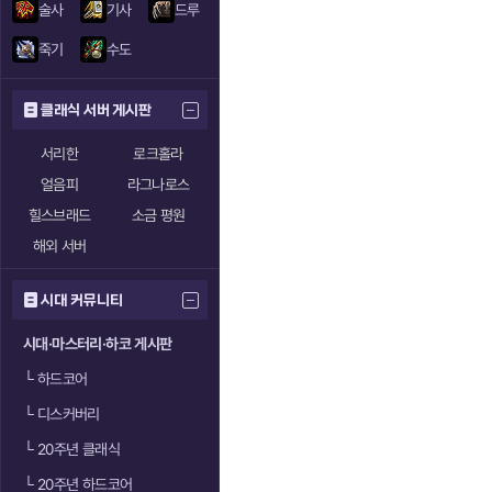
술사
기사
드루
죽기
수도
클래식 서버 게시판
서리한
로크홀라
얼음피
라그나로스
힐스브래드
소금 평원
해외 서버
시대 커뮤니티
시대·마스터리·하코 게시판
└
하드코어
└
디스커버리
└
20주년 클래식
└
20주년 하드코어