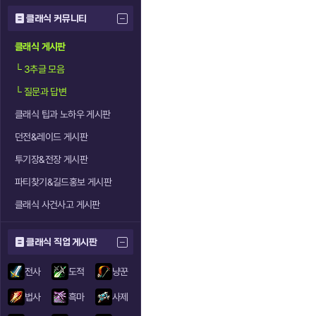
클래식 커뮤니티
클래식 게시판
└
3추글 모음
└
질문과 답변
클래식 팁과 노하우 게시판
던전&레이드 게시판
투기장&전장 게시판
파티찾기&길드홍보 게시판
클래식 사건사고 게시판
클래식 직업 게시판
전사
도적
냥꾼
법사
흑마
사제