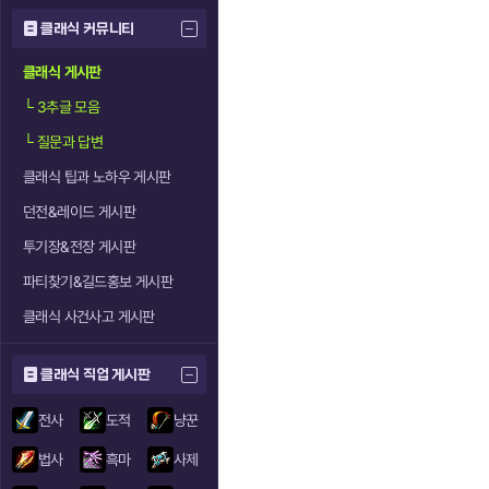
클래식 커뮤니티
클래식 게시판
└
3추글 모음
└
질문과 답변
클래식 팁과 노하우 게시판
던전&레이드 게시판
투기장&전장 게시판
파티찾기&길드홍보 게시판
클래식 사건사고 게시판
클래식 직업 게시판
전사
도적
냥꾼
법사
흑마
사제