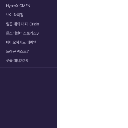
HyperX OMEN
브이 라이징
일곱 개의 대죄: Origin
몬스터헌터 스토리즈3
바이오하자드 레퀴엠
드래곤 퀘스트7
풋볼 매니저26