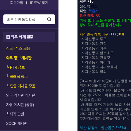
체력 +10
회원가입
ID/PW 찾기
정신력 +11
직업:
주술사
요구 레벨: 60
착용 효과: 모든 주문 및 효과에 
량이 최대 6만큼 증가합니다.
지각변동의 방어구 (T1) (0/8)
와우 화제 집중
지각변동의 투구
지각변동의 견장
정보 · 뉴스 모음
지각변동의 예복
지각변동의 팔보호구
와우 정보 게시판
지각변동의 건틀릿
지각변동의 허리띠
└
PTR 정보
지각변동의 다리보호대
지각변동의 장화
└
클래식 정보
(3) 세트 효과: 아군에게 영향을
└
인증 게시물 모음
위가 30미터로 증가합니다.
(5) 세트 효과: 치유의 물결이나
와우 역사관 게시판
시전 후 25%의 확률로 소비된 
시 회복합니다.
자유 게시판 (공통)
(8) 세트 효과: 치유의 물결 사
아군을 연쇄적으로 회복시킵니다.
치지직 팟벤
마다 치유 효과는 80%씩 감소됩
추가 대상에게 효력을 미칩니다.
SOOP 게시판
화산 심장부 - 일반몹(0.5~3%)