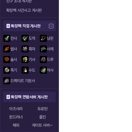
친구 초대 게시판
확장팩 사건사고 게시판
확장팩 직업 게시판
전사
도적
냥꾼
법사
흑마
사제
술사
기사
드루
죽기
수도
악사
드랙티르 기원사
확장팩 연합서버 게시판
아즈샤라
듀로탄
윈드러너
줄진
해외
게이트 서버