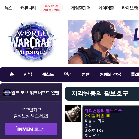
로스트아크
뉴스
커뮤니티
게임캘린더
게이머존
라이브/
기대평 이벤트
홈
한밤
퀘스트
던전
평판
명예의 전당
클래
지각변동의 팔보호구
월드 오브 워크래프트 인벤
로그인하고
지각변동의 팔보호구
출석보상
받으세요!
아이템 레벨: 66
착용 시 귀속
손목
로그인
방어도 185
지능 +17