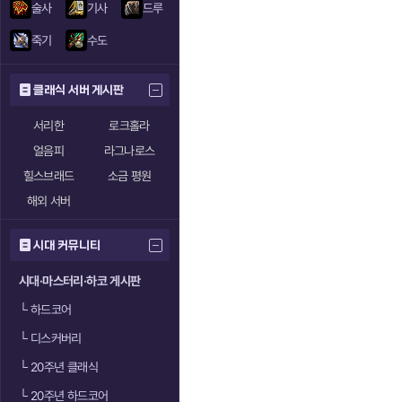
술사
기사
드루
죽기
수도
클래식 서버 게시판
서리한
로크홀라
얼음피
라그나로스
힐스브래드
소금 평원
해외 서버
시대 커뮤니티
시대·마스터리·하코 게시판
└
하드코어
└
디스커버리
└
20주년 클래식
└
20주년 하드코어