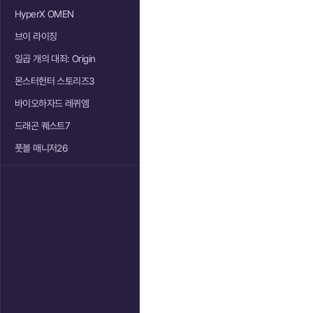
HyperX OMEN
브이 라이징
일곱 개의 대죄: Origin
몬스터헌터 스토리즈3
바이오하자드 레퀴엠
드래곤 퀘스트7
풋볼 매니저26