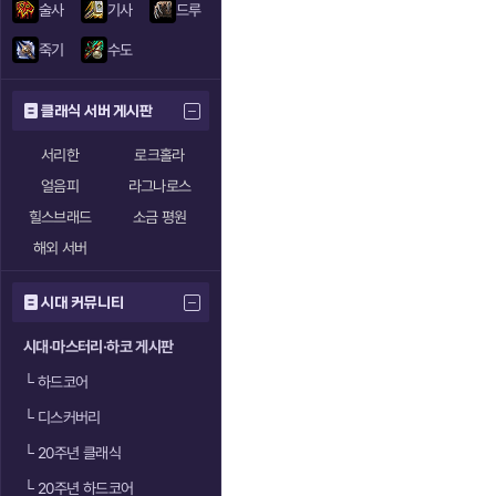
술사
기사
드루
죽기
수도
클래식 서버 게시판
서리한
로크홀라
얼음피
라그나로스
힐스브래드
소금 평원
해외 서버
시대 커뮤니티
시대·마스터리·하코 게시판
└
하드코어
└
디스커버리
└
20주년 클래식
└
20주년 하드코어