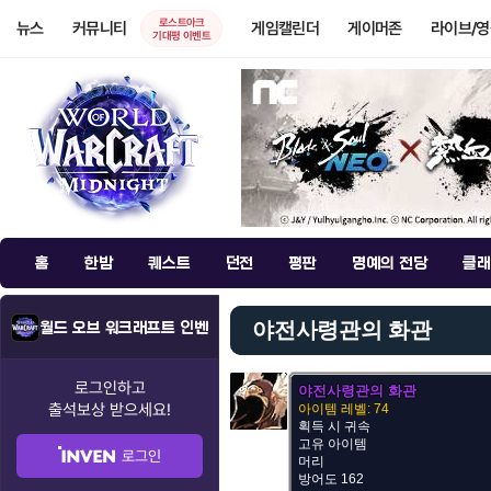
로스트아크
뉴스
커뮤니티
게임캘린더
게이머존
라이브/
기대평 이벤트
홈
한밤
퀘스트
던전
평판
명예의 전당
클래
야전사령관의 화관
월드 오브 워크래프트 인벤
로그인하고
야전사령관의 화관
출석보상
받으세요!
아이템 레벨: 74
획득 시 귀속
고유 아이템
로그인
머리
방어도 162