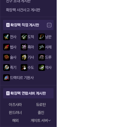
친구 초대 게시판
확장팩 사건사고 게시판
확장팩 직업 게시판
전사
도적
냥꾼
법사
흑마
사제
술사
기사
드루
죽기
수도
악사
드랙티르 기원사
확장팩 연합서버 게시판
아즈샤라
듀로탄
윈드러너
줄진
해외
게이트 서버