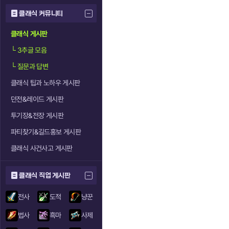
클래식 커뮤니티
클래식 게시판
└
3추글 모음
└
질문과 답변
클래식 팁과 노하우 게시판
던전&레이드 게시판
투기장&전장 게시판
파티찾기&길드홍보 게시판
클래식 사건사고 게시판
클래식 직업 게시판
전사
도적
냥꾼
법사
흑마
사제