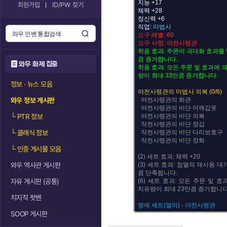
지능 +17
회원가입
ID/PW 찾기
체력 +28
정신력 +6
직업:
마법사
요구 레벨: 60
요구 사항: 야전사령관
착용 효과: 주문이 극대화 효과를 
큼 증가합니다.
와우 화제 집중
착용 효과: 모든 주문 및 효과에 
량이 최대 33만큼 증가합니다.
정보 · 뉴스 모음
야전사령관의 마법사 의복 (0/6)
와우 정보 게시판
야전사령관의 화관
야전사령관의 비단 어깨갑옷
└
PTR 정보
야전사령관의 비단 의복
작전사령관의 비단 장갑
└
클래식 정보
작전사령관의 비단 다리보호구
작전사령관의 비단 장화
└
인증 게시물 모음
(2) 세트 효과: 체력 +20
와우 역사관 게시판
(3) 세트 효과: 점멸의 재사용 대
큼 단축됩니다.
자유 게시판 (공통)
(6) 세트 효과: 모든 주문 및 
치유량이 최대 23만큼 증가합니다
치지직 팟벤
명예 세트(얼라) - 야전사령관
SOOP 게시판