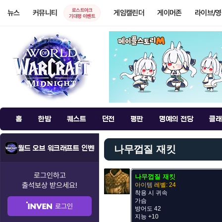
로스트아크
뉴스
커뮤니티
게임캘린더
게이머존
라이브/
기대평 이벤트
홈
한밤
퀘스트
던전
평판
명예의 전당
클래
나무껍질 재킷
월드 오브 워크래프트 인벤
로그인하고
나무껍질 재킷
출석보상
받으세요!
아이템 레벨: 24
착용 시 귀속
가슴
로그인
방어도 42
지능 +10