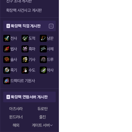
친구 초대 게시판
확장팩 사건사고 게시판
확장팩 직업 게시판
전사
도적
냥꾼
법사
흑마
사제
술사
기사
드루
죽기
수도
악사
드랙티르 기원사
확장팩 연합서버 게시판
아즈샤라
듀로탄
윈드러너
줄진
해외
게이트 서버