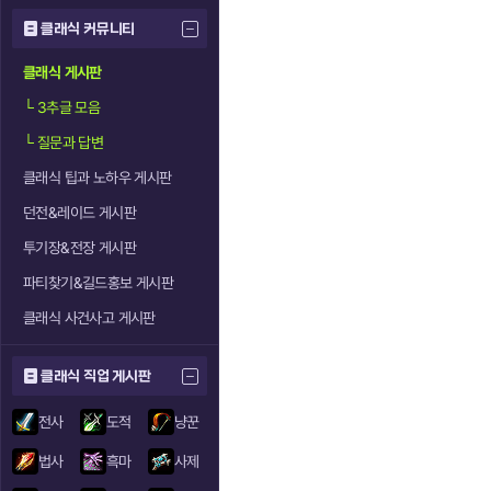
클래식 커뮤니티
클래식 게시판
└
3추글 모음
└
질문과 답변
클래식 팁과 노하우 게시판
던전&레이드 게시판
투기장&전장 게시판
파티찾기&길드홍보 게시판
클래식 사건사고 게시판
클래식 직업 게시판
전사
도적
냥꾼
법사
흑마
사제