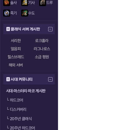
술사
기사
드루
죽기
수도
클래식 서버 게시판
서리한
로크홀라
얼음피
라그나로스
힐스브래드
소금 평원
해외 서버
시대 커뮤니티
시대·마스터리·하코 게시판
└
하드코어
└
디스커버리
└
20주년 클래식
└
20주년 하드코어