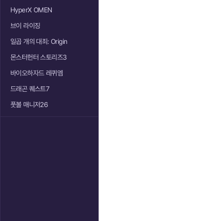
HyperX OMEN
브이 라이징
일곱 개의 대죄: Origin
몬스터헌터 스토리즈3
바이오하자드 레퀴엠
드래곤 퀘스트7
풋볼 매니저26