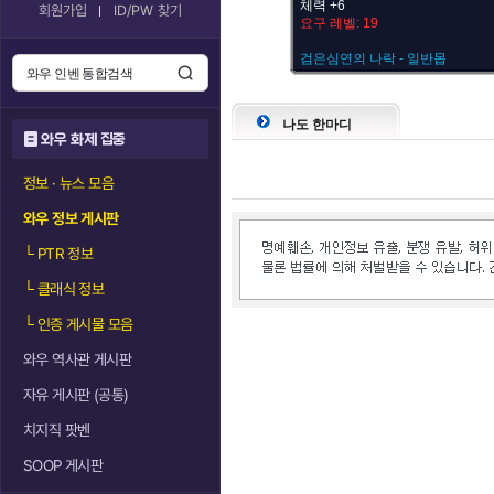
체력 +6
회원가입
ID/PW 찾기
요구 레벨: 19
검은심연의 나락 - 일반몹
나도 한마디
와우 화제 집중
정보 · 뉴스 모음
와우 정보 게시판
└
PTR 정보
└
클래식 정보
└
인증 게시물 모음
와우 역사관 게시판
자유 게시판 (공통)
치지직 팟벤
SOOP 게시판