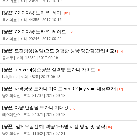
독기의늪 | 조회: 23830 | 2017-10-19
[냥꾼]
7.3.0 야냥 노하우 -쐐기-
[61]
독기의늪 | 조회: 44355 | 2017-10-18
[냥꾼]
7.3.0 야냥 노하우 -레이드-
[58]
독기의늪 | 조회: 29246 | 2017-09-21
[냥꾼]
도전형상(실렘)으로 경험한 생냥 장단점(간접비교)
[16]
동매루 | 조회: 12231 | 2017-09-19
[냥꾼]
[icy vein]생존냥꾼 실력빛 도가니 가이드
[10]
Laiglinne | 조회: 4825 | 2017-09-13
[냥꾼]
사격냥꾼 도가니 가이드 ver 0.2 [icy vain 내용추가]
[17]
냥게의화신 | 조회: 31707 | 2017-09-13
[냥꾼]
야냥 단일딜 도가니 기대값
[32]
에스페란스 | 조회: 24071 | 2017-09-13
[냥꾼]
[살게무덤신화] 격냥 1~5넴 시점 영상 및 공략
[16]
냥게의화신 | 조회: 11632 | 2017-07-21