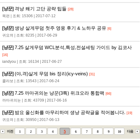
[냥꾼]
격냥 쐐기 고단 공략 팁들
[28]
목편 | 조회: 15306 | 2017-07-12
[냥꾼]
생냥 살게무덤 첫주 영웅 후기 & 노하우 공유
[6]
귀요믜 | 조회: 8235 | 2017-06-29
[냥꾼]
7.25 살게무덤 WCL분석,특성,전설세팅 가이드 by 김코사
[16]
iandyou | 조회: 16134 | 2017-06-27
[냥꾼]
(야,격)살게 무덤 bis 정리(icy-veins)
[31]
콜라보 | 조회: 13543 | 2017-06-24
[냥꾼]
7.25 까마귀의눈 냥꾼(3특) 위크오라 통합팩
[66]
까마귀의눈 | 조회: 43709 | 2017-06-16
[냥꾼]
밤요 올신화를 마무리하며 생냥 공략글을 적어봅니다.
[19]
귀요믜 | 조회: 30950 | 2017-06-13
5
이전
다음
1
2
3
4
6
7
8
9
10