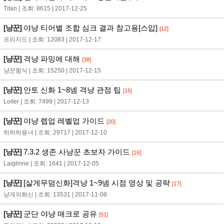
Titan | 조회: 8615 | 2017-12-25
[냥꾼]
야냥 티어별 조합 심크 결과 참고용[스압]
[12]
프리지드 | 조회: 12083 | 2017-12-17
[냥꾼]
격냥 파밍에 대해
[38]
냥꾼함식 | 조회: 15250 | 2017-12-15
[냥꾼]
안토 신화 1~8넴 격냥 관점 팁
[16]
Loiter | 조회: 7499 | 2017-12-13
[냥꾼]
야냥 렙업 레벨업 가이드
[20]
하하하용녀 | 조회: 29717 | 2017-12-10
[냥꾼]
7.3.2 생존 사냥꾼 초보자 가이드
[16]
Laiglinne | 조회: 1641 | 2017-12-05
[냥꾼]
[살게무덤신화]격냥 1~9넴 시점 영상 및 공략
[17]
냥게의화신 | 조회: 13531 | 2017-11-08
[냥꾼]
군단 야냥 매크로 공유
[51]