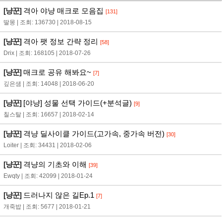
[냥꾼]
격아 야냥 매크로 모음집
[131]
딸몽 | 조회: 136730 | 2018-08-15
[냥꾼]
격아 팻 정보 간략 정리
[58]
Drix | 조회: 168105 | 2018-07-26
[냥꾼]
매크로 공유 해봐요~
[7]
깊은샘 | 조회: 14048 | 2018-06-20
[냥꾼]
[야냥] 성물 선택 가이드(+분석글)
[9]
칠스탈 | 조회: 16657 | 2018-02-14
[냥꾼]
격냥 딜사이클 가이드(고가속, 중가속 버전)
[30]
Loiter | 조회: 34431 | 2018-02-06
[냥꾼]
격냥의 기초와 이해
[39]
Ewqty | 조회: 42099 | 2018-01-24
[냥꾼]
드러나지 않은 길Ep.1
[7]
개죽밥 | 조회: 5677 | 2018-01-21