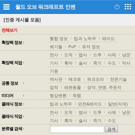
월드 오브 워크래프트
인벤
[인증 게시물 모음]
전체보기
통합 정보
팁과 노하우
레이드
확장팩 정보
쐐기돌
PvP
유저 정보
전사
도적
법사
드루
사제
냥꾼
확장팩 직업
기사
흑마
술사
죽기
수도
악사
기원
역사관
매크로
위크오라
전문기술
공통 정보
업적
애완동물
성약, 연맹, 주둔지
미디어
형상변환
득템
클래식 정보
팁과 노하우
던전&레이드
일반(자게)
전사
도적
법사
드루
사제
냥꾼
클래식 직업
기사
흑마
술사
죽기
수도
분류별 검색