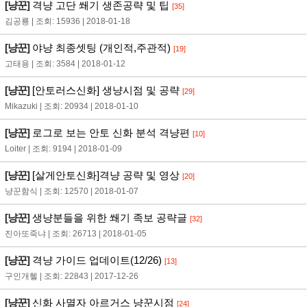
[냥꾼]
격냥 고단 쐐기 생존공략 및 팁
[35]
김공룡 | 조회: 15936 | 2018-01-18
[냥꾼]
야냥 최종셋팅 (개인적,주관적)
[19]
고태용 | 조회: 3584 | 2018-01-12
[냥꾼]
[안토러스신화] 생냥시점 및 공략
[29]
Mikazuki | 조회: 20934 | 2018-01-10
[냥꾼]
로그로 보는 안토 신화 분석 격냥편
[10]
Loiter | 조회: 9194 | 2018-01-09
[냥꾼]
[살게안토신화]격냥 공략 및 영상
[20]
냥꾼함식 | 조회: 12570 | 2018-01-07
[냥꾼]
생냥분들을 위한 쐐기 족보 공략글
[32]
진아또죽냐 | 조회: 26713 | 2018-01-05
[냥꾼]
격냥 가이드 업데이트(12/26)
[13]
구인개헬 | 조회: 22843 | 2017-12-26
[냥꾼]
신화 사멸자 아르거스 냥꾼시점
[24]