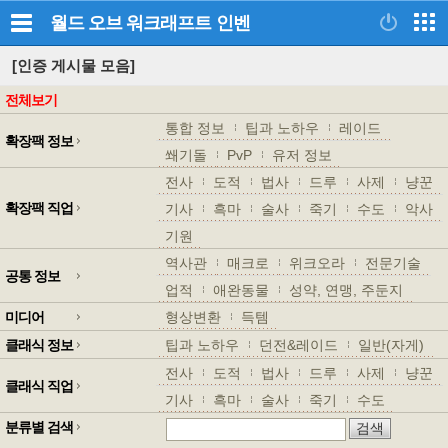
월드 오브 워크래프트
인벤
[인증 게시물 모음]
전체보기
통합 정보
팁과 노하우
레이드
확장팩 정보
쐐기돌
PvP
유저 정보
전사
도적
법사
드루
사제
냥꾼
확장팩 직업
기사
흑마
술사
죽기
수도
악사
기원
역사관
매크로
위크오라
전문기술
공통 정보
업적
애완동물
성약, 연맹, 주둔지
미디어
형상변환
득템
클래식 정보
팁과 노하우
던전&레이드
일반(자게)
전사
도적
법사
드루
사제
냥꾼
클래식 직업
기사
흑마
술사
죽기
수도
분류별 검색