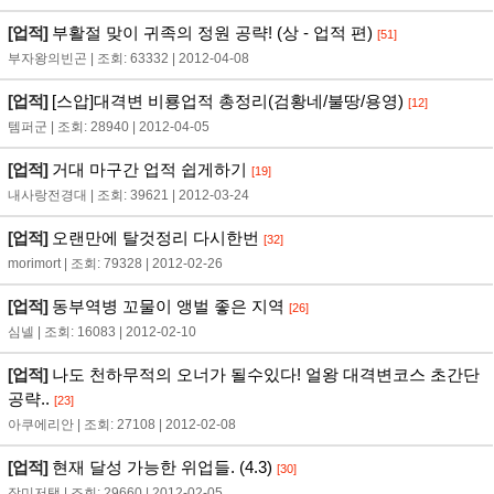
[업적]
부활절 맞이 귀족의 정원 공략! (상 - 업적 편)
[51]
부자왕의빈곤 | 조회: 63332 | 2012-04-08
[업적]
[스압]대격변 비룡업적 총정리(검황네/불땅/용영)
[12]
템퍼군 | 조회: 28940 | 2012-04-05
[업적]
거대 마구간 업적 쉽게하기
[19]
내사랑전경대 | 조회: 39621 | 2012-03-24
[업적]
오랜만에 탈것정리 다시한번
[32]
morimort | 조회: 79328 | 2012-02-26
[업적]
동부역병 꼬물이 앵벌 좋은 지역
[26]
심넬 | 조회: 16083 | 2012-02-10
[업적]
나도 천하무적의 오너가 될수있다! 얼왕 대격변코스 초간단
공략..
[23]
아쿠에리안 | 조회: 27108 | 2012-02-08
[업적]
현재 달성 가능한 위업들. (4.3)
[30]
장미저택 | 조회: 29660 | 2012-02-05