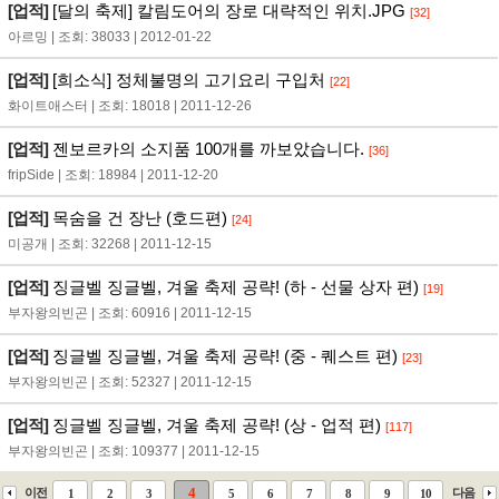
[업적]
[달의 축제] 칼림도어의 장로 대략적인 위치.JPG
[32]
아르밍 | 조회: 38033 | 2012-01-22
[업적]
[희소식] 정체불명의 고기요리 구입처
[22]
화이트애스터 | 조회: 18018 | 2011-12-26
[업적]
젠보르카의 소지품 100개를 까보았습니다.
[36]
fripSide | 조회: 18984 | 2011-12-20
[업적]
목숨을 건 장난 (호드편)
[24]
미공개 | 조회: 32268 | 2011-12-15
[업적]
징글벨 징글벨, 겨울 축제 공략! (하 - 선물 상자 편)
[19]
부자왕의빈곤 | 조회: 60916 | 2011-12-15
[업적]
징글벨 징글벨, 겨울 축제 공략! (중 - 퀘스트 편)
[23]
부자왕의빈곤 | 조회: 52327 | 2011-12-15
[업적]
징글벨 징글벨, 겨울 축제 공략! (상 - 업적 편)
[117]
부자왕의빈곤 | 조회: 109377 | 2011-12-15
4
이전
다음
1
2
3
5
6
7
8
9
10