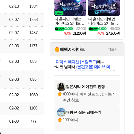
02-10
1884
나 혼자만 레벨업
나 혼자만 레벨업
02-07
1258
어라이즈 오버드라
어라이즈 오버드라
이브 디럭스 에디션
이브 Solo Leveling A
3,000
52,000
3,000
46,000
Solo Leveling Arise
rise
02-07
1457
40%
31,200원
40%
27,600원
Overdrive Deluxe Edi
tion
02-03
1177
혜택.아이마트
더보기+
노
02-03
889
니코
님께서
(본편포함) 데이브 더
다이버 인 더 정글 번들 (스팀코드)
에
미스골든위크
별땡
당첨되셨습니다.
한건했습니다
프로틴스101
별빛희망
미오몬도
아기쿠키
eksxo
칠부
설레임v
어느덧
동작그만
영웅97
우는무
유리별
나무아래쉼터
달빛아이
밍끼
해무
님께서
님께서
님께서
님께서
님께서
님께서
님께서
님께서
님께서
님께서
님께서
님께서
님께서
님께서
님께서
엘든 링 밤의 통치자
님께서
네이버페이 1만원
로블록스 기프트카드
엘든 링 밤의 통치자
님께서
님께서
님께서
디스코 엘리시움 최종판
엘든 링 밤의 통치자
네이버페이 1만원
로블록스 기프트카드
인투 더 브리치
로블록스 기프트카드
로블록스 기프트카드
엘든 링 밤의 통치자
(본편포함) 데이브 더
(본편포함) 데이브 더
드래곤 퀘스트 XI S
네이버페이 1만원
몬스터 헌터 월드
마피아
로블록스
노
아이스본 마스터 에디션 (스팀코드)
디럭스 에디션 (스팀코드)
데피니티브 에디션 (스팀코드)
교환권
1만원권
디럭스 에디션 (스팀코드)
다이버 인 더 정글 번들 (스팀코드)
(스팀코드)
교환권
1만원권
디럭스 에디션 (스팀코드)
다이버 인 더 정글 번들 (스팀코드)
(스팀코드)
교환권
1만원권
기프트카드 1만 5천원권
지나간 시간을 찾아서 데피니티브
2만원권
디럭스 에디션 (스팀코드)
에 당첨되셨습니다.
에 당첨되셨습니다.
에 당첨되셨습니다.
에 당첨되셨습니다.
에 당첨되셨습니다.
에 당첨되셨습니다.
를 교환.
에 당첨되셨습니다.
에 당첨되셨습니다.
를 교환.
에
에
에
에
에
에
에
를
02-03
895
교환.
당첨되셨습니다.
당첨되셨습니다.
당첨되셨습니다.
당첨되셨습니다.
당첨되셨습니다.
당첨되셨습니다.
에디션 (스팀코드)
당첨되셨습니다.
를 교환.
검은사막 에이전트 인장
4000이니
·
에이전트 인장, 마탄의
02-02
1030
주인 칭호
02-02
1100
대항온 질문 답해주기
1000이니
01-30
777