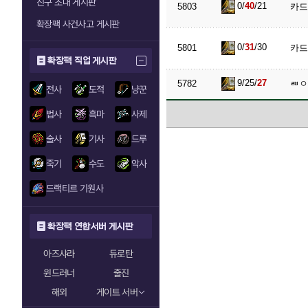
친구 초대 게시판
0/
40
/21
5803
카드
확장팩 사건사고 게시판
0/
31
/30
5801
카드
확장팩 직업 게시판
9/25/
27
5782
ㄼㅇ
전사
도적
냥꾼
법사
흑마
사제
술사
기사
드루
죽기
수도
악사
드랙티르 기원사
확장팩 연합서버 게시판
아즈샤라
듀로탄
윈드러너
줄진
해외
게이트 서버