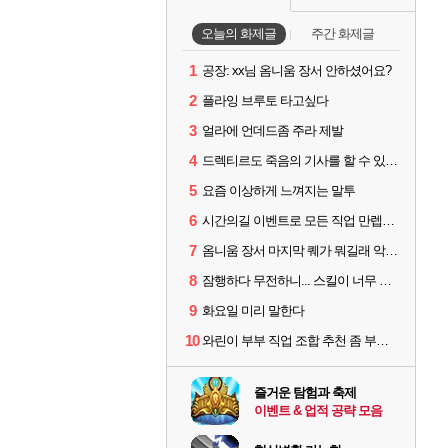
오늘의 화제글
주간 화제글
1
공장: xx님 옴니움 장서 안하셨어요?
2
플라잉 브루토 타고싶다
3
얼라에 언데드좀 주라 제발
4
드렉티르도 죽음의 기사를 할 수 있기를
5
요즘 이상하게 느껴지는 말투
6
시간의길 이벤트로 모든 직업 만렙찍었는데...
7
옴니움 장서 마지막 퀘가 뭐길래 악명이 높은거임?
8
잠행하다 무전하니... 스킬이 너무 많소...ㅠㅠ
9
화요일 미리 말한다
10
와린이 부부 직업 조합 추천 좀 부탁드립니다! 형님들!
즐거운 탐험과 축제
이벤트 & 업적 공략 모음