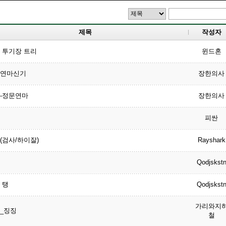
제목
작성자
 투기장 트리
윈드혼
연마신기
장한의사
-정문연마
장한의사
피싼
(검사/하이잘)
Rayshark
Qodjskst
 탱
Qodjskst
가리와지
_징징
철