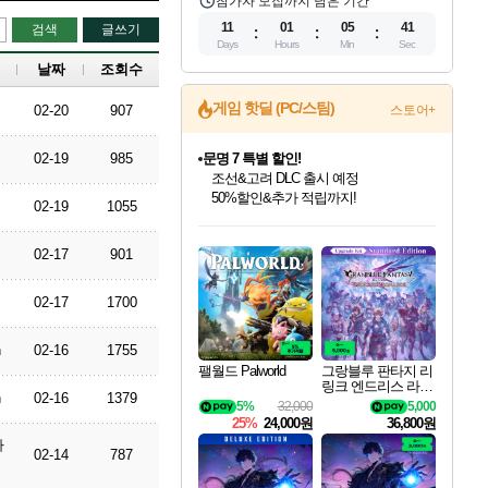
참가자 모집까지 남은 기간
11
01
05
40
검색
글쓰기
Days
Hours
Min
Sec
날짜
조회수
게임 핫딜 (PC/스팀)
02-20
907
스토어+
02-19
985
마블 투혼 파이팅 소울즈 정식출시!
마블 히어로 총 출동&화려한 격투!
네이버 포인트 혜택까지!
02-19
1055
인벤게임즈 8월 특별 할인!
드래곤소드: 어웨이크닝 입점!
문명 7 특별 할인!
귀무자: 검의 길 예약 판매 중!
비스트 오브 리인카네이션 정식 출시!
커세어 코브 출시 기념 할인!
더 렐릭 퍼스트 가디언 정식 출시
베데스다 40주년 기념 할인 중!
캡콤 프렌차이즈 할인 진행 중!
캡콤 일부 상품 상시 할인
스타워즈 은하계 레이서
로블록스 기프트 카드 공식 입점
인기 퍼블리셔 모음!
스팀으로 만나는 드래곤소드!
조선&고려 DLC 출시 예정
10% 할인과
게임프릭 신작 IP
해적'섬'을 발전시키자!
설화x하드코어 액션!
베데스다의 명작들을
몬헌, 바하 등 인기 IP를
몬헌 와일즈 & 드래곤즈 도그마2
인벤게임즈에서 10% 추가 적립
Robux를 가장 안전하고
02-17
901
최대 90% 할인가를 만나보세요!
네이버혜택과 함께 만나보세요!
50%할인&추가 적립까지!
이니&베니 혜택까지!
네이버 혜택가와 함께 예약하세요!
할인&네이버혜택으로 만나보세요!
네이버페이 혜택과 만나보세요!
40주년 프로모션으로 만나보세요!
할인가에 만나보세요!
일부 에디션 상시 할인!
혜택으로 예약 판매 중
편안하게 충전하세요
02-17
1700
n
02-16
1755
팰월드 Palworld
그랑블루 판타지 리
링크 엔드리스 라그
n
02-16
1379
나로크 업그레이드
5%
32,000
5,000
킷 Granblue Fantasy
25%
24,000원
36,800원
Relink Endless Ragn
하
arok Upgrade Kit DL
02-14
787
C