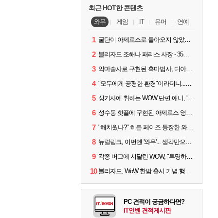
최근 HOT한 콘텐츠
와우
게임
IT
유머
연예
1
굴단이 아제로스로 돌아오지 않았다면? 와우 클래식+ 주목
2
블리자드 조해나 패리스 사장 - 35년 역사, 그리고 비전
3
악마술사로 구현된 흑마법사, 디아4 x 와우 콜라보 살펴보기
4
"모두에게 공평한 환경"이라더니...여전히 살아있는 애드온
5
성기사에 취하는 WOW 단편 애니, '신성한 모든 것'
6
성수동 핫플에 구현된 아제로스 영웅들의 안식처, WoW 홈스윗홈
7
"해치웠나?" 히든 페이즈 등장한 와우 '한밤', 세계 최초 킬은 '팀 리퀴드'
8
뉴럴링크, 이번엔 '와우'... 생각만으로 게임하는 시대 성큼
9
각종 버그에 시달린 WOW, "투명하고 신속한 소통과 대응 약속"
10
블리자드, WoW 한밤 출시 기념 행사 '홈스윗홈' 28일 개최
PC 견적이 궁금하다면?
IT인벤 견적게시판