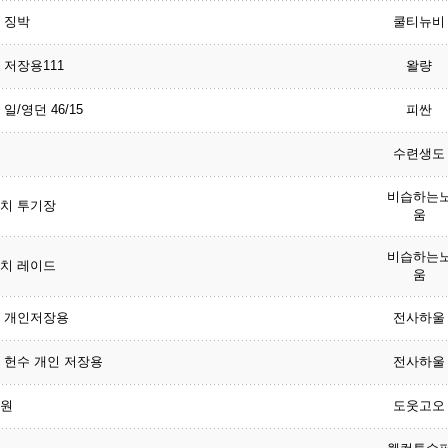
 징박
쿨티뉴비
 저장용111
왈량
일/영던 46/15
피싼
수련생도
비습하는
치 투기장
움
비습하는
치 레이드
움
 개인저장용
전사하울
 헌수 개인 저장용
전사하울
원
도웃고오