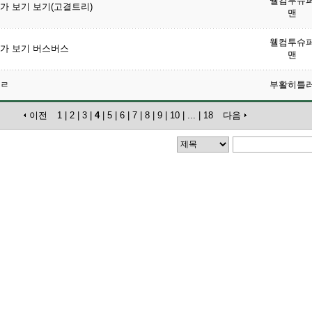
웰컴투슈
가 보기 보기(고결트리)
맨
웰컴투슈
가 보기 버스버스
맨
ㄹ
부활히틀
이전
1
|
2
|
3
|
4
|
5
|
6
|
7
|
8
|
9
|
10
|
...
|
18
다음