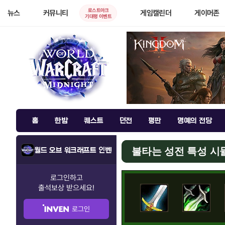
로스트아크
뉴스
커뮤니티
게임캘린더
게이머존
기대평 이벤트
홈
한밤
퀘스트
던전
평판
명예의 전당
불타는 성전 특성 
월드 오브 워크래프트 인벤
로그인하고
출석보상
받으세요!
로그인