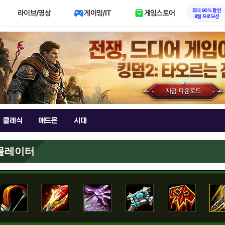
최대 90% 할인
라이브/영상
게이밍/IT
게임스토어
8월 프로모션
클래식
애드온
시대
시뮬레이터