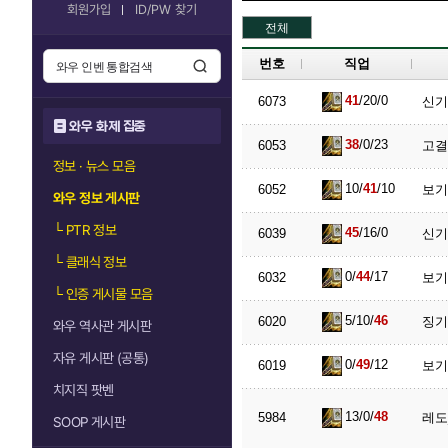
회원가입
ID/PW 찾기
전체
번호
직업
41
/20/0
6073
신기
와우 화제 집중
38
/0/23
6053
고결
정보 · 뉴스 모음
10/
41
/10
6052
보기
와우 정보 게시판
└
PTR 정보
45
/16/0
6039
신기
└
클래식 정보
0/
44
/17
6032
보기
└
인증 게시물 모음
5/10/
46
6020
징기
와우 역사관 게시판
자유 게시판 (공통)
0/
49
/12
6019
보기
치지직 팟벤
13/0/
48
5984
레도
SOOP 게시판