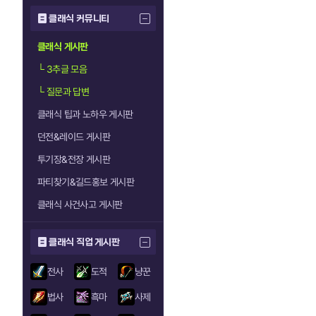
클래식 커뮤니티
클래식 게시판
└
3추글 모음
└
질문과 답변
클래식 팁과 노하우 게시판
던전&레이드 게시판
투기장&전장 게시판
파티찾기&길드홍보 게시판
클래식 사건사고 게시판
클래식 직업 게시판
전사
도적
냥꾼
법사
흑마
사제