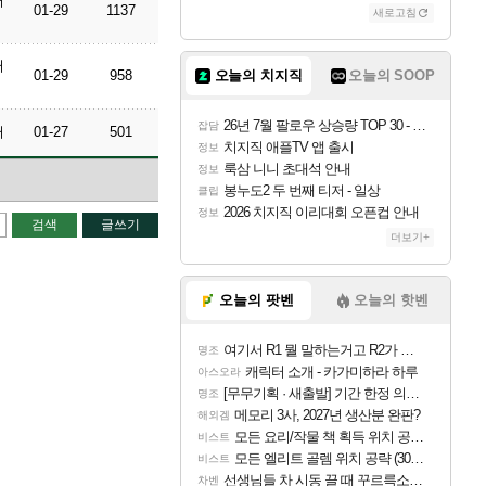
퍼
01-29
1137
새로고침
퍼
01-29
958
오늘의 치지직
오늘의 SOOP
26년 7월 팔로우 상승량 TOP 30 - 월간 치지직
잡담
러
01-27
501
치지직 애플TV 앱 출시
정보
룩삼 니니 초대석 안내
정보
봉누도2 두 번째 티저 - 일상
클립
2026 치지직 이리대회 오픈컵 안내
정보
검색
글쓰기
더보기+
오늘의 팟벤
오늘의 핫벤
여기서 R1 뭘 말하는거고 R2가 뭘말하는걸까요?
명조
캐릭터 소개 - 카가미하라 하루
아스오라
[무무기획 · 새출발] 기간 한정 의뢰 이벤트
명조
메모리 3사, 2027년 생산분 완판?
해외겜
모든 요리/작물 책 획득 위치 공략 (36개) - 미식가 도전과제
비스트
모든 엘리트 골렘 위치 공략 (30개) - 방랑 결투가
비스트
선생님들 차 시동 끌 때 꾸르륵소리나는데
차벤