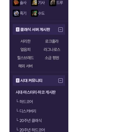
술사
기사
드루
죽기
수도
클래식 서버 게시판
서리한
로크홀라
얼음피
라그나로스
힐스브래드
소금 평원
해외 서버
시대 커뮤니티
시대·마스터리·하코 게시판
└
하드코어
└
디스커버리
└
20주년 클래식
└
20주년 하드코어