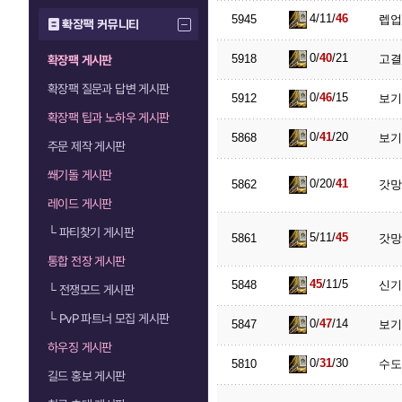
4/11/
46
5945
렙업
확장팩 커뮤니티
0/
40
/21
5918
고결
확장팩 게시판
확장팩 질문과 답변 게시판
0/
46
/15
5912
보기 
확장팩 팁과 노하우 게시판
0/
41
/20
5868
보기
주문 제작 게시판
쐐기돌 게시판
0/20/
41
5862
갓망
레이드 게시판
└
파티찾기 게시판
5/11/
45
5861
갓망
통합 전장 게시판
45
/11/5
5848
신기
└
전쟁모드 게시판
└
PvP 파트너 모집 게시판
0/
47
/14
5847
보기
하우징 게시판
0/
31
/30
5810
수도
길드 홍보 게시판