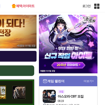
혜택.아이마트
로그인
인
벤
전
체
사
이
트
맵
게임 캘린더
더보기+
모집
아스오라 CBT 모집
08.19