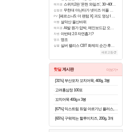
스위치2판 ‘몬헌 와일즈’, 30~40fps 목표 추정
해외겜
무한대 아난타가 넷이즈 어플 달력에 일정 등록
섭컬겜
[페르소나5: 더 팬텀 X] 괴도 영상 l 타카마키 안·댄싱 스타
PV
설악산 울산바위
여행
AI발 원가 압박, 메인보드값 오르나
해외겜
아반테 2.0 자연흡기?
차벤
명조
명조
실버 팰리스 CBT 화제의 순간·후기 모음
실팰
새로고침
핫딜
게시판
더보기+
[31%] 부산포차 꼬치어묵, 400g, 3봉
고려홍삼정 100포
꼬치어묵 400g x 3봉
[67%] 익스트림 듀얼 아르기닌 플러스, 120정, 1개
[65%] 구워먹는 할루미치즈, 200g, 3개