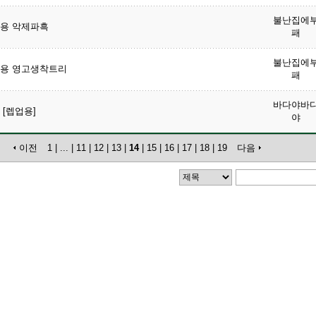
불난집에
용 악제파흑
패
불난집에
용 영고생착트리
패
바다야바
 [렙업용]
야
이전
1
|
...
|
11
|
12
|
13
|
14
|
15
|
16
|
17
|
18
|
19
다음