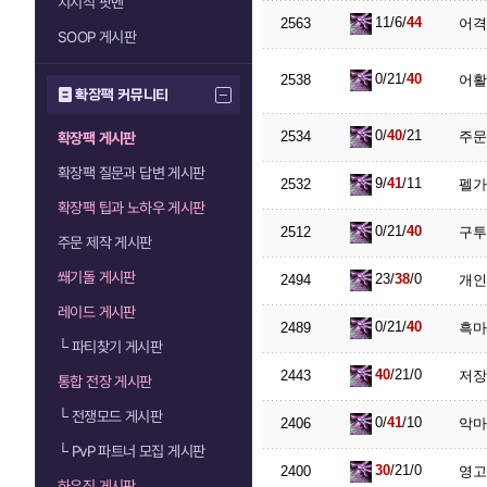
치지직 팟벤
11/6/
44
2563
어격
SOOP 게시판
0/21/
40
2538
어활
확장팩 커뮤니티
0/
40
/21
2534
주문
확장팩 게시판
확장팩 질문과 답변 게시판
9/
41
/11
2532
펠가
확장팩 팁과 노하우 게시판
0/21/
40
2512
구투
주문 제작 게시판
쐐기돌 게시판
23/
38
/0
2494
개인
레이드 게시판
0/21/
40
2489
흑마
└
파티찾기 게시판
40
/21/0
2443
저장
통합 전장 게시판
└
전쟁모드 게시판
0/
41
/10
2406
악마
└
PvP 파트너 모집 게시판
30
/21/0
2400
영고
하우징 게시판