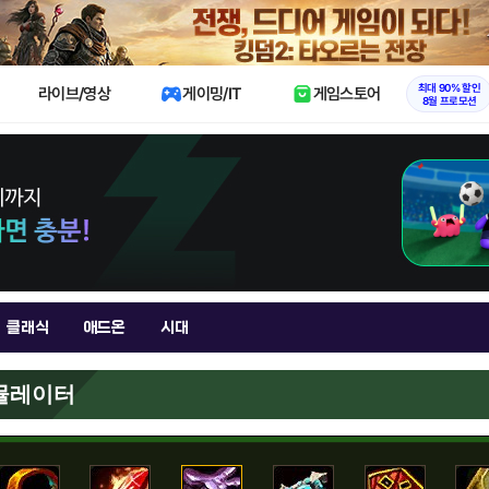
X
최대 90% 할인
라이브/영상
게이밍/IT
게임스토어
8월 프로모션
클래식
애드온
시대
시뮬레이터