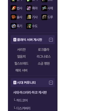
법사
흑마
사제
술사
기사
드루
죽기
수도
클래식 서버 게시판
서리한
로크홀라
얼음피
라그나로스
힐스브래드
소금 평원
해외 서버
시대 커뮤니티
시대·마스터리·하코 게시판
└
하드코어
└
디스커버리