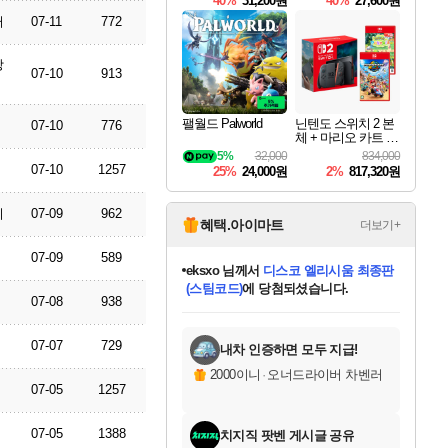
40%
31,200원
40%
27,600원
Overdrive Deluxe Edi
러
07-11
772
tion
상
07-10
913
팰월드 Palworld
닌텐도 스위치 2 본
07-10
776
체 + 마리오 카트 월
드 + 포켓몬 포코피
5%
32,000
834,000
아 번들
07-10
1257
25%
24,000원
2%
817,320원
리
07-09
962
혜택.아이마트
더보기+
eksxo
님께서
디스코 엘리시움 최종판
07-09
589
(스팀코드)
에 당첨되셨습니다.
칠부
님께서
네이버페이 1만원
07-08
938
교환권
에 당첨되셨습니다.
미오몬도
아기쿠키
설레임v
어느덧
동작그만
영웅97
우는무
유리별
나무아래쉼터
달빛아이
밍끼
해무
스태지
안드레아
어느날
꺽다리아조씨
농업코코
꾸링내
님께서
님께서
님께서
님께서
님께서
님께서
님께서
님께서
님께서
님께서
님께서
님께서
님께서
님께서
님께서
님께서
로블록스 기프트카드
엘든 링 밤의 통치자
님께서
님께서
엘든 링 밤의 통치자
네이버페이 1만원
로블록스 기프트카드
(본편포함) 데이브 더
네이버페이 1만원
로블록스 기프트카드
인투 더 브리치
로블록스 기프트카드
엘든 링 밤의 통치자
(본편포함) 데이브 더
(본편포함) 데이브 더
드래곤 퀘스트 XI S
파이어걸 핵 앤
몬스터 헌터 라이즈 +
로블록스
로블록스
디럭스 에디션 (스팀코드)
다이버 인 더 정글 번들 (스팀코드)
1만원권
디럭스 에디션 (스팀코드)
다이버 인 더 정글 번들 (스팀코드)
(스팀코드)
교환권
1만원권
기프트카드 1만 5천원권
지나간 시간을 찾아서 데피니티브
2만원권
디럭스 에디션 (스팀코드)
다이버 인 더 정글 번들 (스팀코드)
스플래시 레스큐 DX (스팀코드)
교환권
기프트카드 1만원권
선브레이크 (스팀코드)
8천원권
에 당첨되셨습니다.
에 당첨되셨습니다.
에 당첨되셨습니다.
에 당첨되셨습니다.
를 교환.
를 교환.
에 당첨되셨습니다.
에
를 교환.
를 교환.
에
에
에
에
에
에
에
당첨되셨습니다.
당첨되셨습니다.
당첨되셨습니다.
당첨되셨습니다.
에디션 (스팀코드)
당첨되셨습니다.
당첨되셨습니다.
당첨되셨습니다.
당첨되셨습니다.
를 교환.
07-07
729
내차 인증하면 모두 지급!
2000이니
·
오너드라이버 차벤러
07-05
1257
07-05
1388
치지직 팟벤 게시글 공유