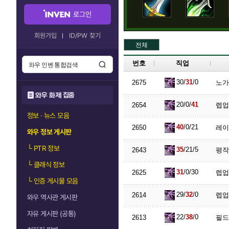
로그인
회원가입
ID/PW 찾기
전체
번호
직업
30/
31
/0
2675
노가
와우 화제 집중
20/0/
41
2654
렙업
정보 · 뉴스 모음
40
/0/21
2650
레이
와우 정보 게시판
└
PTR 정보
35
/21/5
2643
평작
└
클래식 정보
31
/0/30
2625
렙업
└
인증 게시물 모음
29/
32
/0
2614
렙업
와우 역사관 게시판
자유 게시판 (공통)
22/
38
/0
2613
필드