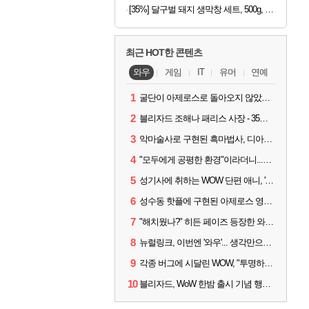
[35%] 달구벌 돼지 생막창 세트, 500g, 2봉
최근 HOT한 콘텐츠
와우
게임
IT
유머
연예
1
굴단이 아제로스로 돌아오지 않았다면? 와우 클래식+ 주목
2
블리자드 조해나 패리스 사장 - 35년 역사, 그리고 비전
3
악마술사로 구현된 흑마법사, 디아4 x 와우 콜라보 살펴보기
4
"모두에게 공평한 환경"이라더니...여전히 살아있는 애드온
5
성기사에 취하는 WOW 단편 애니, '신성한 모든 것'
6
성수동 핫플에 구현된 아제로스 영웅들의 안식처, WoW 홈스윗홈
7
"해치웠나?" 히든 페이즈 등장한 와우 '한밤', 세계 최초 킬은 '팀 리퀴드'
8
뉴럴링크, 이번엔 '와우'... 생각만으로 게임하는 시대 성큼
9
각종 버그에 시달린 WOW, "투명하고 신속한 소통과 대응 약속"
10
블리자드, WoW 한밤 출시 기념 행사 '홈스윗홈' 28일 개최