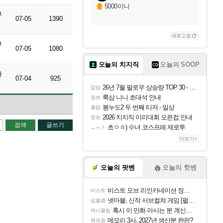
5000이니
부
07-05
1390
새로고침
부
07-05
1080
오늘의 치지직
오늘의 SOOP
다
07-04
925
26년 7월 팔로우 상승량 TOP 30 - 월간 치지직
잡담
룩삼 니니 초대석 안내
정보
봉누도2 두 번째 티저 - 일상
클립
2026 치지직 이리대회 오픈컵 안내
정보
검색
글쓰기
초ㅇㅎ) 수녀 코스프레 제로투
ㅗㅜㅑ
더보기+
오늘의 팟벤
오늘의 핫벤
비스트 오브 리인카네이션 정보/공략글 모음
비스트
넷마블, 신작 서브컬쳐 게임 [펄 인 블루] 티저 사이트 오픈
섭컬겜
혹시 이 만화 아시는 분 계신가요
애니클립
메모리 3사, 2027년 생산분 완판?
해외겜