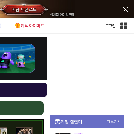
혜택.아이마트
로그인
인
벤
전
체
사
이
트
맵
게임 캘린더
더보기+