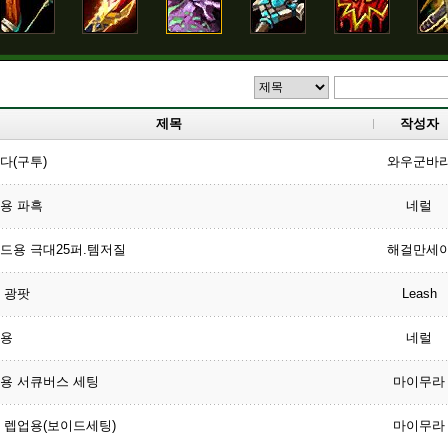
제목
작성자
다(구투)
와우군바
용 파흑
네럴
드용 극대25퍼.템저질
해걸만세
 광팟
Leash
용
네럴
용 서큐버스 세팅
마이무라
 렙업용(보이드세팅)
마이무라