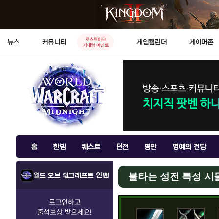
로스트아크
뉴스
커뮤니티
게임캘린더
게이머존
기대평 이벤트
홈
한밤
퀘스트
던전
평판
명예의 전당
불타는 성전 특성 
월드 오브 워크래프트 인벤
로그인하고
출석보상
받으세요!