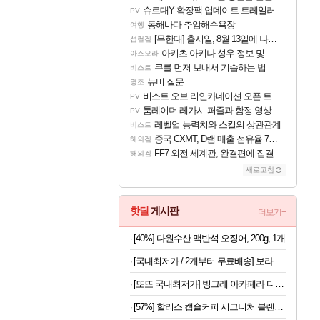
슈로대Y 확장팩 업데이트 트레일러
PV
동해바다 추암해수욕장
여행
[무한대] 출시일, 8월 13일에 나오나
섭컬겜
아키츠 아키나 성우 정보 및 주요 필모
아스오라
쿠를 먼저 보내서 기습하는 법
비스트
뉴비 질문
명조
비스트 오브 리인카네이션 오픈 트레일러
PV
툼레이더 레가시 퍼즐과 함정 영상
PV
레벨업 능력치와 스킬의 상관관계
비스트
중국 CXMT, D램 매출 점유율 7%…글로벌 4위로 부상
해외겜
FF7 외전 세계관, 완결편에 집결
해외겜
새로고침
핫딜
게시판
더보기+
[40%] 다원수산 맥반석 오징어, 200g, 1개
[국내최저가 / 2개부터 무료배송] 보라톡스 보라효소101 곡물발효효소 프로바이오틱스 30포
[또또 국내최저가] 빙그레 아카페라 디카페인 아메리카노 400ml x 20개
[57%] 할리스 캡슐커피 시그니처 블렌드, 5g, 10개입, 10개