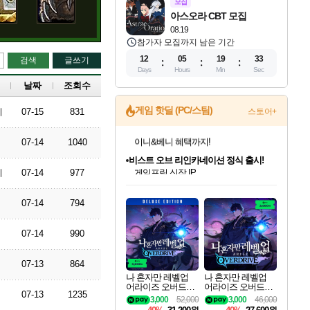
모집
아스오라 CBT 모집
08.19
참가자 모집까지 남은 기간
12
05
19
32
검색
글쓰기
Days
Hours
Min
Sec
날짜
조회수
게임 핫딜 (PC/스팀)
리
07-15
831
스토어+
07-14
1040
비스트 오브 리인카네이션 정식 출시!
게임프릭 신작 IP
네이버 혜택가와 함께 예약하세요!
이
07-14
977
인벤게임즈 8월 특별 할인!
드래곤소드: 어웨이크닝 입점!
문명 7 특별 할인!
귀무자: 검의 길 예약 판매 중!
커세어 코브 출시 기념 할인!
더 렐릭 퍼스트 가디언 정식 출시
베데스다 40주년 기념 할인 중!
마블 투혼 파이팅 소울즈 예약 판매 중!
캡콤 프렌차이즈 할인 진행 중!
캡콤 일부 상품 상시 할인
스타워즈 은하계 레이서
로블록스 기프트 카드 공식 입점
인기 퍼블리셔 모음!
스팀으로 만나는 드래곤소드!
조선&고려 DLC 출시 예정
10% 할인과
해적'섬'을 발전시키자!
설화x하드코어 액션!
베데스다의 명작들을
마블 히어로 총 출동&화려한 격투!
몬헌, 바하 등 인기 IP를
몬헌 와일즈 & 드래곤즈 도그마2
인벤게임즈에서 10% 추가 적립
Robux를 가장 안전하고
07-14
794
최대 90% 할인가를 만나보세요!
네이버혜택과 함께 만나보세요!
50%할인&추가 적립까지!
이니&베니 혜택까지!
할인&네이버혜택으로 만나보세요!
네이버페이 혜택과 만나보세요!
40주년 프로모션으로 만나보세요!
네이버 포인트 혜택까지!
할인가에 만나보세요!
일부 에디션 상시 할인!
혜택으로 예약 판매 중
편안하게 충전하세요
07-14
990
07-13
864
나 혼자만 레벨업
나 혼자만 레벨업
어라이즈 오버드라
어라이즈 오버드라
07-13
1235
이브 디럭스 에디션
이브 Solo Leveling A
3,000
52,000
3,000
46,000
Solo Leveling Arise
rise