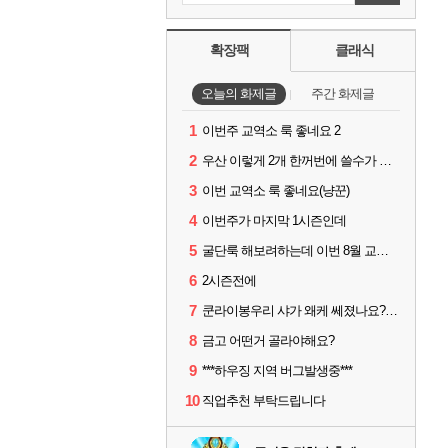
확장팩
클래식
오늘의 화제글
주간 화제글
1
이번주 교역소 룩 좋네요 2
2
우산 이렇게 2개 한꺼번에 쓸수가 있네요
3
이번 교역소 룩 좋네요(냥꾼)
4
이번주가 마지막 1시즌인데
5
굴단룩 해보려하는데 이번 8월 교역소 칠흙 두건 질문드립니다
6
2시즌전에
7
쿤라이봉우리 샤가 왜케 쎄졌나요? ㅋㅋㅋ
8
금고 어떤거 골라야해요?
9
***하우징 지역 버그발생중***
10
직업추천 부탁드립니다