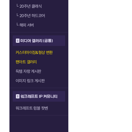
└
20주년 클래식
└
20주년 하드코어
└
해외 서버
미디어 갤러리 (공통)
커스터마이징&형상 변환
팬아트 갤러리
득템 자랑 게시판
이미지 링크 게시판
워크래프트 IP 커뮤니티
워크래프트 럼블 팟벤