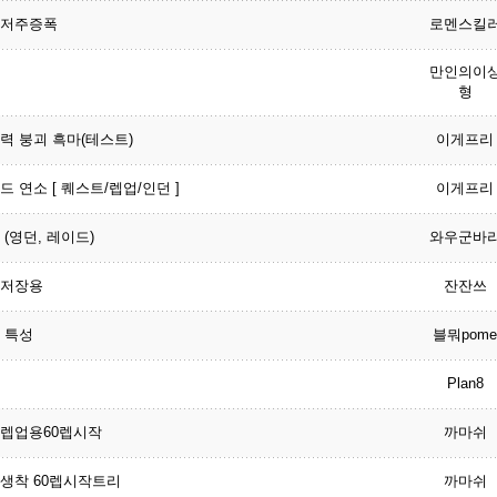
저주증폭
로멘스킬
만인의이
형
력 붕괴 흑마(테스트)
이게프리
드 연소 [ 퀘스트/렙업/인던 ]
이게프리
 (영던, 레이드)
와우군바
저장용
잔잔쓰
 특성
블뭐pome
Plan8
렙업용60렙시작
까마쉬
생착 60렙시작트리
까마쉬