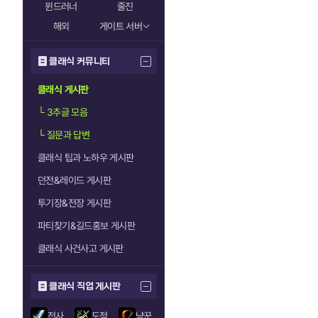
윈드러너
줄진
해외
게이트 서버
클래식 커뮤니티
클래식 게시판
└
3추글 모음
└
질문과 답변
클래식 팁과 노하우 게시판
던전&레이드 게시판
투기장&전장 게시판
파티찾기&길드홍보 게시판
클래식 사건사고 게시판
클래식 직업 게시판
전사
도적
냥꾼