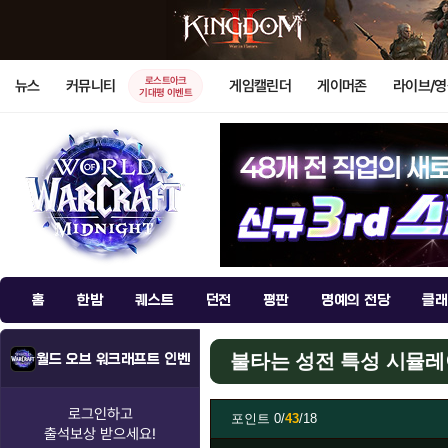
로스트아크
뉴스
커뮤니티
게임캘린더
게이머존
라이브/
기대평 이벤트
홈
한밤
퀘스트
던전
평판
명예의 전당
클래
불타는 성전 특성 시뮬
월드 오브 워크래프트 인벤
로그인하고
포인트
0/
43
/18
출석보상
받으세요!