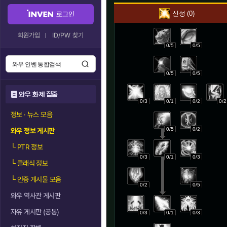
신성
0
로그인
회원가입
ID/PW 찾기
0/5
0/5
0/5
0/5
와우 화제 집중
0/3
0/1
0/2
0/2
정보 · 뉴스 모음
0/5
0/2
와우 정보 게시판
└
PTR 정보
0/3
0/1
0/3
└
클래식 정보
└
인증 게시물 모음
0/2
0/5
와우 역사관 게시판
자유 게시판 (공통)
0/3
0/1
0/3