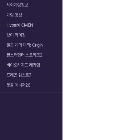
해외게임정보
게임 영상
HyperX OMEN
브이 라이징
일곱 개의 대죄: Origin
몬스터헌터 스토리즈3
바이오하자드 레퀴엠
드래곤 퀘스트7
풋볼 매니저26