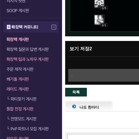
치지직 팟벤
0/5
SOOP 게시판
0/1
확장팩 커뮤니티
확장팩 게시판
보기 저장2
확장팩 질문과 답변 게시판
확장팩 팁과 노하우 게시판
주문 제작 게시판
.
쐐기돌 게시판
레이드 게시판
목록
└
파티찾기 게시판
으로
나도 한마디
통합 전장 게시판
└
전쟁모드 게시판
└
PvP 파트너 모집 게시판
하우징 게시판