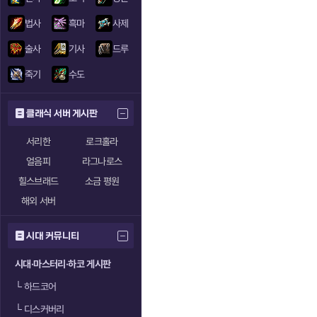
법사
흑마
사제
술사
기사
드루
죽기
수도
클래식 서버 게시판
서리한
로크홀라
얼음피
라그나로스
힐스브래드
소금 평원
해외 서버
시대 커뮤니티
시대·마스터리·하코 게시판
└
하드코어
└
디스커버리