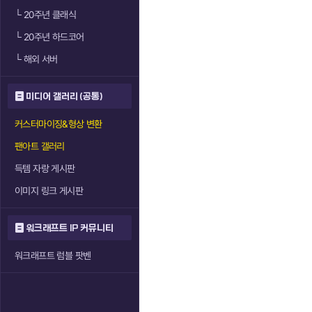
└
20주년 클래식
└
20주년 하드코어
└
해외 서버
미디어 갤러리 (공통)
커스터마이징&형상 변환
팬아트 갤러리
득템 자랑 게시판
이미지 링크 게시판
워크래프트 IP 커뮤니티
워크래프트 럼블 팟벤