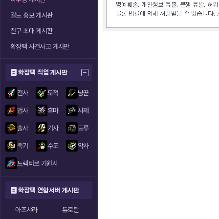
길드 홍보 게시판
친구 초대 게시판
확장팩 사건사고 게시판
확장팩 직업 게시판
전사
도적
냥꾼
법사
흑마
사제
술사
기사
드루
죽기
수도
악사
드랙티르 기원사
확장팩 연합서버 게시판
아즈샤라
듀로탄