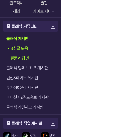
윈드러너
줄진
해외
게이트 서버
클래식 커뮤니티
클래식 게시판
└
3추글 모음
└
질문과 답변
클래식 팁과 노하우 게시판
던전&레이드 게시판
투기장&전장 게시판
파티찾기&길드홍보 게시판
클래식 사건사고 게시판
클래식 직업 게시판
전사
도적
냥꾼